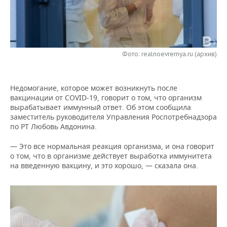
НЕФТЕХИМИЯ
РОЗНИЧНАЯ ТОРГОВЛЯ
НОВОСТИ ТЕХНОЛОГИЙ
МЕРОПРИЯТИЯ
НЕФТЬ
ТРАНСПОРТ
IT
НОВОСТИ МЕРОПРИЯТИЙ
СПОРТ
ОПК
Фото: realnoevremya.ru (архив)
УСЛУГИ
МЕДИА
ВЫЕЗДНАЯ РЕДАКЦИЯ
НОВОСТИ СПОРТА
ОБЩЕСТВО
ЭНЕРГЕТИКА
Недомогание, которое может возникнуть после
ТЕЛЕКОММУНИКАЦИИ
БИЗНЕС-БРАНЧИ
ФУТБОЛ
НОВОСТИ ОБЩЕСТВА
ФОТОГАЛЕРЕЯ
вакцинации от COVID-19, говорит о том, что организм
вырабатывает иммунный ответ. Об этом сообщила
ONLINE-КОНФЕРЕНЦИИ
ХОККЕЙ
ВЛАСТЬ
СЮЖЕТЫ
заместитель руководителя Управления Роспотребнадзора
по РТ Любовь Авдонина.
ОТКРЫТАЯ ЛЕКЦИЯ
БАСКЕТБОЛ
ИНФРАСТРУКТУРА
СПРАВОЧНИК
— Это все нормальная реакция организма, и она говорит
о том, что в организме действует выработка иммунитета
ВОЛЕЙБОЛ
ИСТОРИЯ
СПИСОК ПЕРСОН
ПОЛНАЯ ВЕРСИЯ
на введенную вакцину, и это хорошо, — сказала она.
КИБЕРСПОРТ
КУЛЬТУРА
СПИСОК КОМПАНИЙ
ФИГУРНОЕ КАТАНИЕ
МЕДИЦИНА