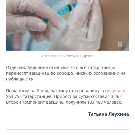
ВОДНЫЕ ВИДЫ СПОРТА
ОБРАЗОВАНИЕ
ХОККЕЙ С МЯЧОМ
ПРОИСШЕСТВИЯ
Фото realnoevremya.ru (архив)
Отдельно Авдонина отметила, что все татарстанцы
переносят вакцинацию хорошо, никаких осложнений не
наблюдается.
По данным на 6 мая, вакцину от коронавируса
получили
263 755 татарстанцев. Прирост за сутки составил 3 462.
Второй компонент вакцины получили 183 480 человек.
Татьяна Леухина