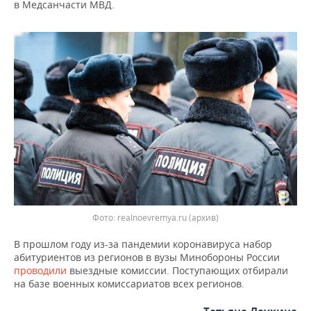
НЕФТЕХИМИЯ
в Медсанчасти МВД.
РОЗНИЧНАЯ ТОРГОВЛЯ
НОВОСТИ ТЕХНОЛОГИЙ
МЕРОПРИЯТИЯ
НЕФТЬ
ТРАНСПОРТ
IT
НОВОСТИ МЕРОПРИЯТИЙ
СПОРТ
ОПК
УСЛУГИ
МЕДИА
ВЫЕЗДНАЯ РЕДАКЦИЯ
НОВОСТИ СПОРТА
ОБЩЕСТВО
ЭНЕРГЕТИКА
ТЕЛЕКОММУНИКАЦИИ
БИЗНЕС-БРАНЧИ
ФУТБОЛ
НОВОСТИ ОБЩЕСТВА
ФОТОГАЛЕРЕЯ
ONLINE-КОНФЕРЕНЦИИ
ХОККЕЙ
ВЛАСТЬ
СЮЖЕТЫ
ОТКРЫТАЯ ЛЕКЦИЯ
БАСКЕТБОЛ
ИНФРАСТРУКТУРА
СПРАВОЧНИК
ВОЛЕЙБОЛ
ИСТОРИЯ
СПИСОК ПЕРСОН
ПОЛНАЯ ВЕРСИЯ
Фото: realnoevremya.ru (архив)
В прошлом году из-за пандемии коронавируса набор
КИБЕРСПОРТ
КУЛЬТУРА
СПИСОК КОМПАНИЙ
абитуриентов из регионов в вузы Минобороны России
проводили
выездные комиссии. Поступающих отбирали
ФИГУРНОЕ КАТАНИЕ
МЕДИЦИНА
на базе военных комиссариатов всех регионов.