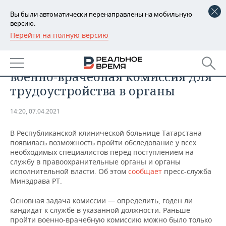
Вы были автоматически перенаправлены на мобильную
версию.
Перейти на полную версию
РЕГИОНЫ
ОБЩЕСТВО
В РКБ Татарстана появилась
БАШКОРТОСТАН
НОВОСТИ
военно-врачебная комиссия для
ТАТАРСТАН
АНАЛИТИКА
трудоустройства в органы
УДМУРТИЯ
НОВОСТИ АНАЛИТИКИ
ЭКОНОМИКА
14:20, 07.04.2021
ДЕКЛАРАЦИИ О ДОХОДАХ
НОВОСТИ ЭКОНОМИКИ
ПРОМЫШЛЕННОСТЬ
В Республиканской клинической больнице Татарстана
появилась возможность пройти обследование у всех
КОРОЛИ ГОСЗАКАЗА ПФО
ФИНАНСЫ
НОВОСТИ
НЕДВИЖИМОСТЬ
необходимых специалистов перед поступлением на
ПРОМЫШЛЕННОСТИ
службу в правоохранительные органы и органы
исполнительной власти. Об этом
сообщает
пресс-служба
ВУЗЫ ТАТАРСТАНА
БАНКИ
НОВОСТИ НЕДВИЖИМОСТИ
АВТО
Минздрава РТ.
АГРОПРОМ
КОМУ ПРИНАДЛЕЖАТ
БЮДЖЕТ
НОВОСТИ АВТО
БИЗНЕС
Основная задача комиссии — определить, годен ли
ТОРГОВЫЕ ЦЕНТРЫ
МАШИНОСТРОЕНИЕ
кандидат к службе в указанной должности. Раньше
ТАТАРСТАНА
пройти военно-врачебную комиссию можно было только
ИНВЕСТИЦИИ
НОВОСТИ БИЗНЕСА
ТЕХНОЛОГИИ