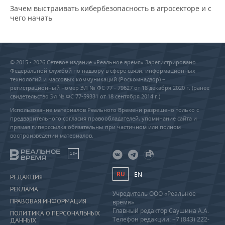
Зачем выстраивать кибербезопасность в агросекторе и с
чего начать
© 2015 - 2026 Сетевое издание «Реальное время» Зарегистрировано
Федеральной службой по надзору в сфере связи, информационных
технологий и массовых коммуникаций (Роскомнадзор) –
регистрационный номер ЭЛ № ФС 77 - 79627 от 18 декабря 2020 г. (ранее
свидетельство Эл № ФС 77-59331 от 18 сентября 2014 г.)
Использование материалов Реального Времени разрешено только с
предварительного согласия правообладателей, упоминание сайта и
прямая гиперссылка обязательны при частичном или полном
воспроизведении материалов.
18+
RU
EN
РЕДАКЦИЯ
РЕКЛАМА
Учредитель ООО «Реальное
ПРАВОВАЯ ИНФОРМАЦИЯ
время»
Главный редактор Саушина А.А.
ПОЛИТИКА О ПЕРСОНАЛЬНЫХ
Телефон редакции: +7 (843) 222-
ДАННЫХ