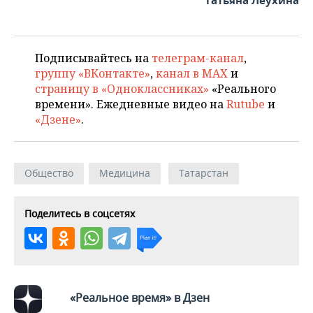
Татьяна Леухина
ВОДНЫЕ ВИДЫ СПОРТА
ОБРАЗОВАНИЕ
ХОККЕЙ С МЯЧОМ
ПРОИСШЕСТВИЯ
Подписывайтесь на
телеграм-канал
,
группу «ВКонтакте»
,
канал в MAX
и
страницу в «Одноклассниках»
«Реального
времени». Ежедневные видео на
Rutube
и
«Дзене»
.
Общество
Медицина
Татарстан
Поделитесь в соцсетях
«Реальное время» в Дзен