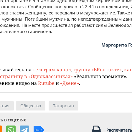
в Татарстане в 9-этажном одноподъездном кирпичном дом
л
хлопок газа. Сообщение поступило в 22.44 в понедельник, 
алов спасли женщину, ее передали в медучреждение. Также 
о мужчины. Погибший мужчина, по неподтвержденным дан
рождения. На месте происшествия работают силы Зеленодол
асательного гарнизона.
Маргарита Г
сывайтесь на
телеграм-канал
,
группу «ВКонтакте»
,
кан
страницу в «Одноклассниках»
«Реального времени».
евные видео на
Rutube
и
«Дзене»
.
твия
Общество
Татарстан
ь в соцсетях
Распечатать