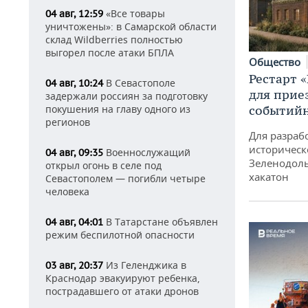
«Все товары
04 авг, 12:59
уничтожены»: в Самарской области
склад Wildberries полностью
выгорел после атаки БПЛА
Общество
Рестарт 
В Севастополе
04 авг, 10:24
для прие
задержали россиян за подготовку
покушения на главу одного из
событий
регионов
Для разраб
историческ
Военнослужащий
04 авг, 09:35
Зеленодоль
открыл огонь в селе под
хакатон
Севастополем — погибли четыре
человека
В Татарстане объявлен
04 авг, 04:01
режим беспилотной опасности
Из Геленджика в
03 авг, 20:37
Краснодар эвакуируют ребенка,
пострадавшего от атаки дронов