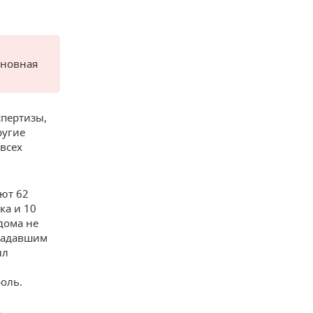
сновная
спертизы,
ругие
всех
ают 62
ка и 10
дома не
традавшим
ыл
роль.