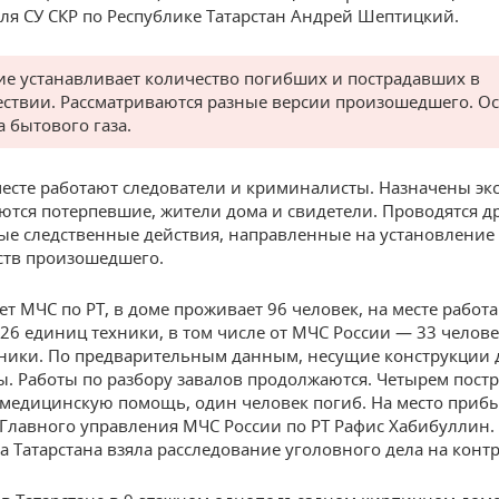
ля СУ СКР по Республике Татарстан Андрей Шептицкий.
ие устанавливает количество погибших и пострадавших в
ствии. Рассматриваются разные версии произошедшего. О
а бытового газа.
месте работают следователи и криминалисты. Назначены эк
тся потерпевшие, жители дома и свидетели. Проводятся д
е следственные действия, направленные на установление 
ств произошедшего.
ет МЧС по РТ, в доме проживает 96 человек, на месте работ
 26 единиц техники, в том числе от МЧС России — 33 челове
ники. По предварительным данным, несущие конструкции 
. Работы по разбору завалов продолжаются. Четырем пос
медицинскую помощь, один человек погиб. На место приб
Главного управления МЧС России по РТ Рафис Хабибуллин.
а Татарстана взяла расследование уголовного дела на конт