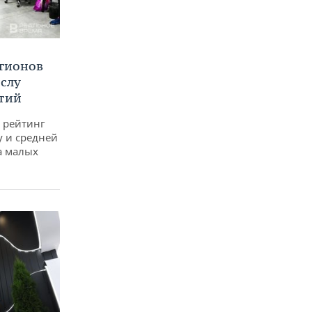
егионов
ислу
тий
 рейтинг
у и средней
а малых