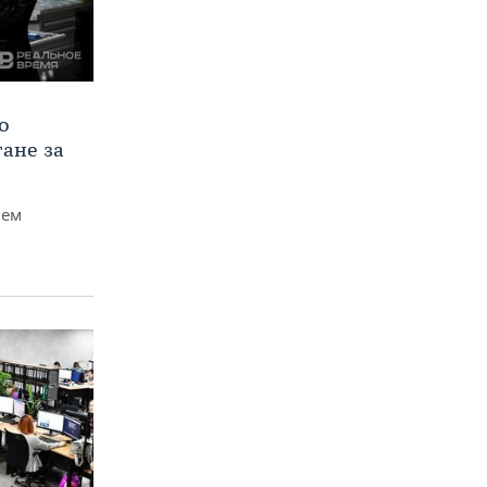
о
тане за
чем