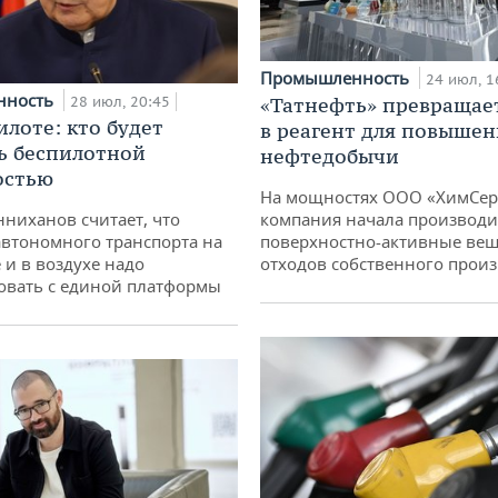
Промышленность
24 июл, 1
нность
28 июл, 20:45
«Татнефть» превращае
илоте: кто будет
в реагент для повышен
ь беспилотной
нефтедобычи
остью
На мощностях ООО «ХимСер
ниханов считает, что
компания начала производи
втономного транспорта на
поверхностно-активные вещ
 и в воздухе надо
отходов собственного произ
овать с единой платформы