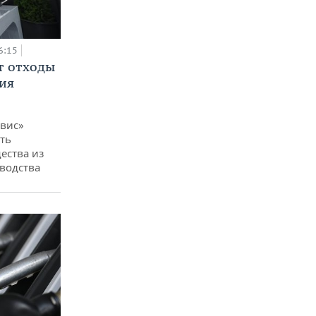
6:15
т отходы
ия
вис»
ть
ества из
водства