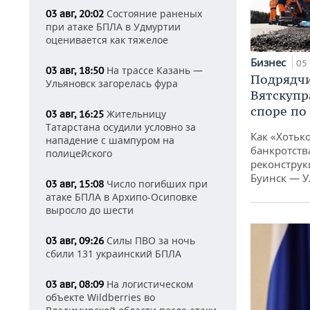
Состояние раненых
03 авг, 20:02
при атаке БПЛА в Удмуртии
оценивается как тяжелое
Бизнес
05 
На трассе Казань —
03 авг, 18:50
Подрядчи
Ульяновск загорелась фура
Вятскупр
споре по
Жительницу
03 авг, 16:25
Татарстана осудили условно за
Как «Хотьк
нападение с шампуром на
банкротства
полицейского
реконструк
Буинск — У
Число погибших при
03 авг, 15:08
атаке БПЛА в Архипо-Осиповке
выросло до шести
Силы ПВО за ночь
03 авг, 09:26
сбили 131 украинский БПЛА
На логистическом
03 авг, 08:09
объекте Wildberries во