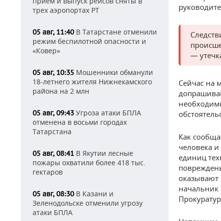
прием и выпуск рейсов сняты в
руководите
трех аэропортах РТ
В Татарстане отменили
05 авг, 11:40
Следств
режим беспилотной опасности и
происше
«Ковер»
— утечк
Мошенники обманули
05 авг, 10:35
18-летнего жителя Нижнекамского
Сейчас на 
района на 2 млн
допрашиваю
необходимы
Угроза атаки БПЛА
05 авг, 09:43
обстоятель
отменена в восьми городах
Татарстана
Как сообща
человека и
В Якутии лесные
05 авг, 08:41
единиц тех
пожары охватили более 418 тыс.
повреждены
гектаров
оказывают 
начальник 
В Казани и
05 авг, 08:30
Прокуратур
Зеленодольске отменили угрозу
атаки БПЛА