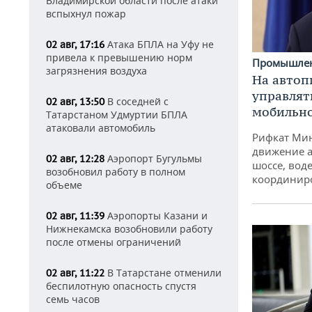
Владимирской области после атаки
вспыхнул пожар
Атака БПЛА на Уфу не
02 авг, 17:16
привела к превышению норм
Промышле
загрязнения воздуха
На автоп
управлят
В соседней с
02 авг, 13:50
мобильн
Татарстаном Удмуртии БПЛА
атаковали автомобиль
Рифкат Мин
движение а
Аэропорт Бугульмы
02 авг, 12:28
шоссе, воде
возобновил работу в полном
координир
объеме
Аэропорты Казани и
02 авг, 11:39
Нижнекамска возобновили работу
после отмены ограничений
В Татарстане отменили
02 авг, 11:22
беспилотную опасность спустя
семь часов