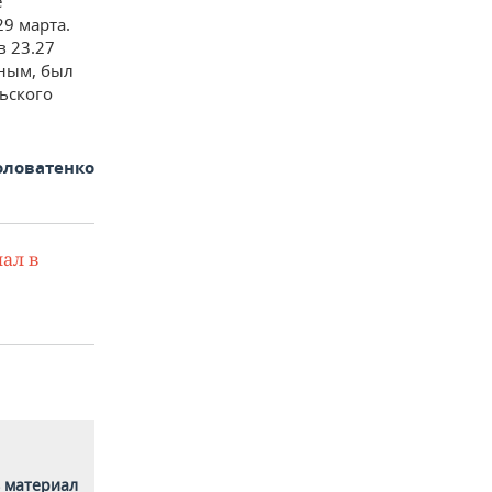
е
29 марта.
в 23.27
ным, был
ьского
оловатенко
ал в
 материал