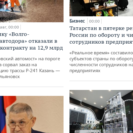
Бизнес
00:00
авг, 00:00
Татарстан в пятерке р
ку «Волго-
России по обороту и ч
автодора» отказали в
сотрудников предприя
 контракту на 12,9 млрд
«Реальное время» составило
овский автомост» на пороге
субъектов страны по оборот
 сорвал заказ на
численности сотрудников н
цию трассы Р‑241 Казань —
предприятиях
льяновск