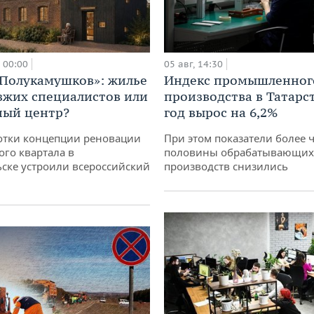
00:00
05 авг, 14:30
«Полукамушков»: жилье
Индекс промышленног
зжих специалистов или
производства в Татарс
ный центр?
год вырос на 6,2%
отки концепции реновации
При этом показатели более 
ого квартала в
половины обрабатывающих
ске устроили всероссийский
производств снизились