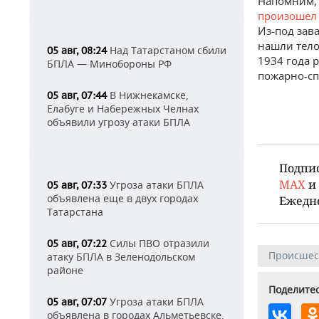
Напомним, 
произоше
Из-под зав
нашли тел
Над Татарстаном сбили
05 авг, 08:24
1934 года 
БПЛА — Минобороны РФ
пожарно-сп
В Нижнекамске,
05 авг, 07:44
Елабуге и Набережных Челнах
объявили угрозу атаки БПЛА
Подпи
MAX
и
Угроза атаки БПЛА
05 авг, 07:33
объявлена еще в двух городах
Ежедн
Татарстана
Силы ПВО отразили
05 авг, 07:22
Происшес
атаку БПЛА в Зеленодольском
районе
Поделитес
Угроза атаки БПЛА
05 авг, 07:07
объявлена в городах Альметьевске,