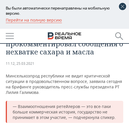
Вы были автоматически перенаправлены на мобильную
версию.
Перейти на полную версию
РЕГИОНЫ
ОБЩЕСТВО
Казанский Кремль
БАШКОРТОСТАН
НОВОСТИ
прокомментировал сообщения о
ТАТАРСТАН
АНАЛИТИКА
нехватке сахара и масла
УДМУРТИЯ
НОВОСТИ АНАЛИТИКИ
ЭКОНОМИКА
11:12, 25.03.2021
ДЕКЛАРАЦИИ О ДОХОДАХ
НОВОСТИ ЭКОНОМИКИ
ПРОМЫШЛЕННОСТЬ
Минсельхозпрод республики не видит критической
ситуации в продовольственном вопросе, заявила сегодня
КОРОЛИ ГОСЗАКАЗА ПФО
ФИНАНСЫ
НОВОСТИ
НЕДВИЖИМОСТЬ
на брифинге руководитель пресс-службы президента РТ
ПРОМЫШЛЕННОСТИ
Лилия Галимова.
ВУЗЫ ТАТАРСТАНА
БАНКИ
НОВОСТИ НЕДВИЖИМОСТИ
АВТО
АГРОПРОМ
— Взаимоотношения ретейлеров — это все-таки
больше коммерческая история, государство не
КОМУ ПРИНАДЛЕЖАТ
БЮДЖЕТ
НОВОСТИ АВТО
БИЗНЕС
ТОРГОВЫЕ ЦЕНТРЫ
МАШИНОСТРОЕНИЕ
принимает в этом участие, — подчеркнула спикер.
ТАТАРСТАНА
ИНВЕСТИЦИИ
НОВОСТИ БИЗНЕСА
ТЕХНОЛОГИИ