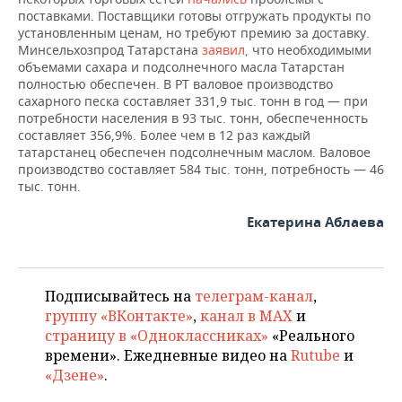
ВОДНЫЕ ВИДЫ СПОРТА
ОБРАЗОВАНИЕ
поставками. Поставщики готовы отгружать продукты по
установленным ценам, но требуют премию за доставку.
ХОККЕЙ С МЯЧОМ
ПРОИСШЕСТВИЯ
Минсельхозпрод Татарстана
заявил,
что необходимыми
объемами сахара и подсолнечного масла Татарстан
полностью обеспечен. В РТ валовое производство
сахарного песка составляет 331,9 тыс. тонн в год — при
потребности населения в 93 тыс. тонн, обеспеченность
составляет 356,9%. Более чем в 12 раз каждый
татарстанец обеспечен подсолнечным маслом. Валовое
производство составляет 584 тыс. тонн, потребность — 46
тыс. тонн.
Екатерина Аблаева
Подписывайтесь на
телеграм-канал
,
группу «ВКонтакте»
,
канал в MAX
и
страницу в «Одноклассниках»
«Реального
времени». Ежедневные видео на
Rutube
и
«Дзене»
.