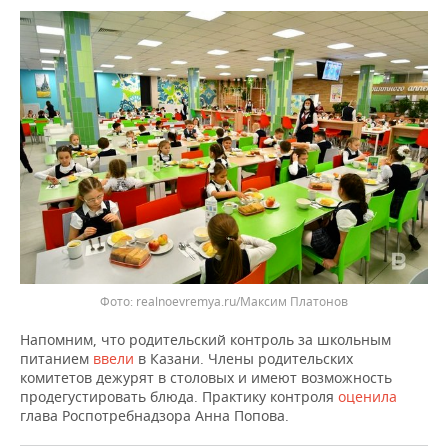
ВОДНЫЕ ВИДЫ СПОРТА
ОБРАЗОВАНИЕ
ХОККЕЙ С МЯЧОМ
ПРОИСШЕСТВИЯ
realnoevremya.ru/Максим Платонов
Напомним, что родительский контроль за школьным
питанием
ввели
в Казани. Члены родительских
комитетов дежурят в столовых и имеют возможность
продегустировать блюда. Практику контроля
оценила
глава Роспотребнадзора Анна Попова.