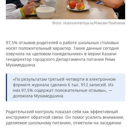
НЕФТЕХИМИЯ
РОЗНИЧНАЯ ТОРГОВЛЯ
НОВОСТИ ТЕХНОЛОГИЙ
МЕРОПРИЯТИЯ
НЕФТЬ
Фото: realnoevremya.ru/Максим Платонов
ТРАНСПОРТ
IT
НОВОСТИ МЕРОПРИЯТИЙ
СПОРТ
ОПК
УСЛУГИ
МЕДИА
ВЫЕЗДНАЯ РЕДАКЦИЯ
НОВОСТИ СПОРТА
ОБЩЕСТВО
ЭНЕРГЕТИКА
97,5% отзывов родителей о работе школьных столовых
носят положительный характер. Такие данные сегодня
ТЕЛЕКОММУНИКАЦИИ
БИЗНЕС-БРАНЧИ
ФУТБОЛ
НОВОСТИ ОБЩЕСТВА
ФОТОГАЛЕРЕЯ
озвучила на «деловом понедельнике» в мэрии Казани
гендиректор городского Департамента питания Рима
ONLINE-КОНФЕРЕНЦИИ
ХОККЕЙ
ВЛАСТЬ
СЮЖЕТЫ
Мухамедшина.
ОТКРЫТАЯ ЛЕКЦИЯ
БАСКЕТБОЛ
ИНФРАСТРУКТУРА
СПРАВОЧНИК
«По результатам третьей четверти в электронном
формате журнала сделано 6 тыс. 912 записей. Из
них 97,5% содержат положительные отзывы», —
ВОЛЕЙБОЛ
ИСТОРИЯ
СПИСОК ПЕРСОН
ПОЛНАЯ ВЕРСИЯ
доложила Мухамедшина.
КИБЕРСПОРТ
КУЛЬТУРА
СПИСОК КОМПАНИЙ
Родительский контроль показал себя как эффективный
инструмент обратной связи. Он помог усилить внимание,
ФИГУРНОЕ КАТАНИЕ
МЕДИЦИНА
уделяемое школьному питанию, отметили на заседании.