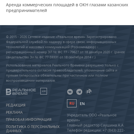
Аренда коммерческих площадей в ОКН глазами казанских
предпринимателей
© 2015 - 2026 Сетевое издание «Реальное время» Зарегистрировано
Федеральной службой по надзору в сфере связи, информационных
технологий и массовых коммуникаций (Роскомнадзор) –
регистрационный номер ЭЛ № ФС 77 - 79627 от 18 декабря 2020 г. (ранее
свидетельство Эл № ФС 77-59331 от 18 сентября 2014 г.)
Использование материалов Реального Времени разрешено только с
предварительного согласия правообладателей, упоминание сайта и
прямая гиперссылка обязательны при частичном или полном
воспроизведении материалов.
18+
RU
EN
РЕДАКЦИЯ
РЕКЛАМА
Учредитель ООО «Реальное
ПРАВОВАЯ ИНФОРМАЦИЯ
время»
Главный редактор Саушина А.А.
ПОЛИТИКА О ПЕРСОНАЛЬНЫХ
Телефон редакции: +7 (843) 222-
ДАННЫХ