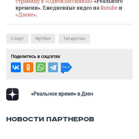
страницу в «Одноклассниках»
«Реального
ВОДНЫЕ ВИДЫ СПОРТА
ОБРАЗОВАНИЕ
времени». Ежедневные видео на
Rutube
и
«Дзене»
.
ХОККЕЙ С МЯЧОМ
ПРОИСШЕСТВИЯ
Спорт
Футбол
Татарстан
Поделитесь в соцсетях
«Реальное время» в Дзен
НОВОСТИ ПАРТНЕРОВ