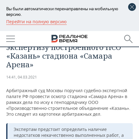
Вы были автоматически перенаправлены на мобильную
версию.
Перейти на полную версию
РЕГИОНЫ
СПОРТ
Суд назначил дополнительную
БАШКОРТОСТАН
НОВОСТИ
экспертизу построенного ПСО
ТАТАРСТАН
АНАЛИТИКА
«Казань» стадиона «Самара
Арена»
УДМУРТИЯ
НОВОСТИ АНАЛИТИКИ
ЭКОНОМИКА
14:41, 04.03.2021
ДЕКЛАРАЦИИ О ДОХОДАХ
НОВОСТИ ЭКОНОМИКИ
ПРОМЫШЛЕННОСТЬ
Арбитражный суд Москвы поручил судебно-экспертной
КОРОЛИ ГОСЗАКАЗА ПФО
ФИНАНСЫ
НОВОСТИ
НЕДВИЖИМОСТЬ
палате РФ провести осмотр стадиона «Самара Арена» в
ПРОМЫШЛЕННОСТИ
рамках дела по иску к генподрядчику ООО
ВУЗЫ ТАТАРСТАНА
БАНКИ
НОВОСТИ НЕДВИЖИМОСТИ
АВТО
«Производственно-строительное объединение «Казань».
АГРОПРОМ
Это следует из картотеки арбитражных дел.
КОМУ ПРИНАДЛЕЖАТ
БЮДЖЕТ
НОВОСТИ АВТО
БИЗНЕС
ТОРГОВЫЕ ЦЕНТРЫ
МАШИНОСТРОЕНИЕ
Экспертам предстоит определить наличие
ТАТАРСТАНА
недостатков некачественно выполненных работ, а
ИНВЕСТИЦИИ
НОВОСТИ БИЗНЕСА
ТЕХНОЛОГИИ