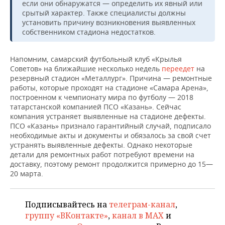
НЕФТЕХИМИЯ
если они обнаружатся — определить их явный или
срытый характер. Также специалисты должны
РОЗНИЧНАЯ ТОРГОВЛЯ
НОВОСТИ ТЕХНОЛОГИЙ
МЕРОПРИЯТИЯ
установить причину возникновения выявленных
НЕФТЬ
собственником стадиона недостатков.
ТРАНСПОРТ
IT
НОВОСТИ МЕРОПРИЯТИЙ
СПОРТ
ОПК
Напомним, самарский футбольный клуб «Крылья
УСЛУГИ
МЕДИА
ВЫЕЗДНАЯ РЕДАКЦИЯ
НОВОСТИ СПОРТА
ОБЩЕСТВО
Советов» на ближайшие несколько недель
переедет
на
ЭНЕРГЕТИКА
резервный стадион «Металлург». Причина — ремонтные
работы, которые проходят на стадионе «Самара Арена»,
ТЕЛЕКОММУНИКАЦИИ
БИЗНЕС-БРАНЧИ
ФУТБОЛ
НОВОСТИ ОБЩЕСТВА
ФОТОГАЛЕРЕЯ
построенном к чемпионату мира по футболу — 2018
татарстанской компанией ПСО «Казань». Сейчас
ONLINE-КОНФЕРЕНЦИИ
ХОККЕЙ
ВЛАСТЬ
СЮЖЕТЫ
компания устраняет выявленные на стадионе дефекты.
ПСО «Казань» признало гарантийный случай, подписало
ОТКРЫТАЯ ЛЕКЦИЯ
БАСКЕТБОЛ
ИНФРАСТРУКТУРА
СПРАВОЧНИК
необходимые акты и документы и обязалось за свой счет
устранять выявленные дефекты. Однако некоторые
детали для ремонтных работ потребуют времени на
ВОЛЕЙБОЛ
ИСТОРИЯ
СПИСОК ПЕРСОН
ПОЛНАЯ ВЕРСИЯ
доставку, поэтому ремонт продолжится примерно до 15—
20 марта.
КИБЕРСПОРТ
КУЛЬТУРА
СПИСОК КОМПАНИЙ
ФИГУРНОЕ КАТАНИЕ
МЕДИЦИНА
Подписывайтесь на
телеграм-канал
,
группу «ВКонтакте»
,
канал в MAX
и