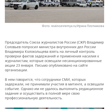
НЕФТЕХИМИЯ
РОЗНИЧНАЯ ТОРГОВЛЯ
НОВОСТИ ТЕХНОЛОГИЙ
МЕРОПРИЯТИЯ
НЕФТЬ
ТРАНСПОРТ
IT
НОВОСТИ МЕРОПРИЯТИЙ
СПОРТ
ОПК
Фото: realnoevremya.ru/Ирина Плотникова
УСЛУГИ
МЕДИА
ВЫЕЗДНАЯ РЕДАКЦИЯ
НОВОСТИ СПОРТА
ОБЩЕСТВО
ЭНЕРГЕТИКА
Председатель Союза журналистов России (СЖР) Владимир
ТЕЛЕКОММУНИКАЦИИ
БИЗНЕС-БРАНЧИ
ФУТБОЛ
НОВОСТИ ОБЩЕСТВА
ФОТОГАЛЕРЕЯ
Соловьев попросил министра внутренних дел России
Владимира Колокольцева взять на личный контроль
ONLINE-КОНФЕРЕНЦИИ
ХОККЕЙ
ВЛАСТЬ
СЮЖЕТЫ
проверки фактов задержаний и применения насилия к
журналистам, которые освещали несанкционированные
ОТКРЫТАЯ ЛЕКЦИЯ
БАСКЕТБОЛ
ИНФРАСТРУКТУРА
СПРАВОЧНИК
акции 23 января. Письмо опубликовано на сайте
организации.
ВОЛЕЙБОЛ
ИСТОРИЯ
СПИСОК ПЕРСОН
ПОЛНАЯ ВЕРСИЯ
В нем говорится, что сотрудники СМИ, которых
задержали, не принимали участия в митинге, а освещали
КИБЕРСПОРТ
КУЛЬТУРА
СПИСОК КОМПАНИЙ
событие. Однако им не удалось выполнить редакционное
задание и осуществить в полной мере свою
профессиональную деятельность.
ФИГУРНОЕ КАТАНИЕ
МЕДИЦИНА