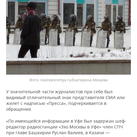
ВОДНЫЕ ВИДЫ СПОРТА
ОБРАЗОВАНИЕ
ХОККЕЙ С МЯЧОМ
ПРОИСШЕСТВИЯ
realnoevremya.ru/Екатерина Аблаева
У значительной части журналистов при себе был
видимый отличительный знак представителя СМИ или
жилет с надписью «Пресса», подчеркивается в
обращении.
«По имеющейся информации в Уфе был задержан шеф-
редактор радиостанции «Эхо Москвы в Уфе» член СПЧ
при главе Башкирии Руслан Валиев, в Казани —