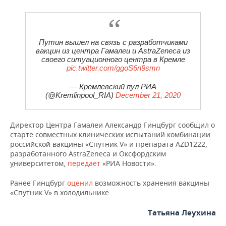
ВОДНЫЕ ВИДЫ СПОРТА
ОБРАЗОВАНИЕ
ХОККЕЙ С МЯЧОМ
ПРОИСШЕСТВИЯ
Путин вышел на связь с разработчиками
вакцин из центра Гамалеи и AstraZeneca из
своего ситуационного центра в Кремле
pic.twitter.com/ggoS6n9smn
— Кремлевский пул РИА
(@Kremlinpool_RIA)
December 21, 2020
Директор Центра Гамалеи Александр Гинцбург сообщил о
старте совместных клинических испытаний комбинации
российской вакцины «Спутник V» и препарата AZD1222,
разработанного AstraZeneca и Оксфордским
у
ниверситетом,
передает
«РИА Новости».
Ранее Гинцбург
оценил
возможность хранения вакцины
«Спутник V» в холодильнике.
Татьяна Леухина