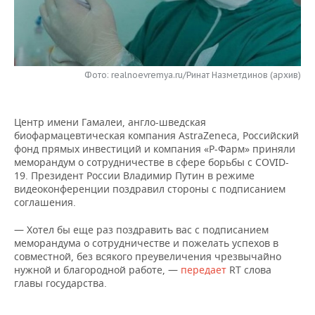
НЕФТЕХИМИЯ
РОЗНИЧНАЯ ТОРГОВЛЯ
НОВОСТИ ТЕХНОЛОГИЙ
МЕРОПРИЯТИЯ
НЕФТЬ
ТРАНСПОРТ
IT
НОВОСТИ МЕРОПРИЯТИЙ
СПОРТ
ОПК
Фото: realnoevremya.ru/Ринат Назметдинов (архив)
УСЛУГИ
МЕДИА
ВЫЕЗДНАЯ РЕДАКЦИЯ
НОВОСТИ СПОРТА
ОБЩЕСТВО
ЭНЕРГЕТИКА
Центр имени Гамалеи, англо-шведская
ТЕЛЕКОММУНИКАЦИИ
БИЗНЕС-БРАНЧИ
ФУТБОЛ
НОВОСТИ ОБЩЕСТВА
ФОТОГАЛЕРЕЯ
биофармацевтическая компания AstraZeneca, Российский
фонд прямых инвестиций и компания «Р-Фарм» приняли
ONLINE-КОНФЕРЕНЦИИ
ХОККЕЙ
ВЛАСТЬ
СЮЖЕТЫ
меморандум о сотрудничестве в сфере борьбы с COVID-
19. Президент России Владимир Путин в режиме
ОТКРЫТАЯ ЛЕКЦИЯ
БАСКЕТБОЛ
ИНФРАСТРУКТУРА
СПРАВОЧНИК
видеоконференции поздравил стороны с подписанием
соглашения.
ВОЛЕЙБОЛ
ИСТОРИЯ
СПИСОК ПЕРСОН
ПОЛНАЯ ВЕРСИЯ
— Хотел бы еще раз поздравить вас с подписанием
меморандума о сотрудничестве и пожелать успехов в
КИБЕРСПОРТ
КУЛЬТУРА
СПИСОК КОМПАНИЙ
совместной, без всякого преувеличения чрезвычайно
нужной и благородной работе, —
передает
RT слова
главы государства.
ФИГУРНОЕ КАТАНИЕ
МЕДИЦИНА