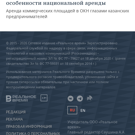
особенности национальной аренды
Аренда коммерческих площадей в ОКН глазами казанских
предпринимателей
© 2015 - 2026 Сетевое издание «Реальное время» Зарегистрировано
Федеральной службой по надзору в сфере связи, информационных
технологий и массовых коммуникаций (Роскомнадзор) –
регистрационный номер ЭЛ № ФС 77 - 79627 от 18 декабря 2020 г. (ранее
свидетельство Эл № ФС 77-59331 от 18 сентября 2014 г.)
Использование материалов Реального Времени разрешено только с
предварительного согласия правообладателей, упоминание сайта и
прямая гиперссылка обязательны при частичном или полном
воспроизведении материалов.
18+
RU
EN
РЕДАКЦИЯ
РЕКЛАМА
Учредитель ООО «Реальное
ПРАВОВАЯ ИНФОРМАЦИЯ
время»
Главный редактор Саушина А.А.
ПОЛИТИКА О ПЕРСОНАЛЬНЫХ