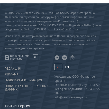
© 2015 - 2026 Сетевое издание «Реальное время» Зарегистрировано
Федеральной службой по надзору в сфере связи, информационных
технологий и массовых коммуникаций (Роскомнадзор) –
регистрационный номер ЭЛ № ФС 77 - 79627 от 18 декабря 2020 г. (ранее
свидетельство Эл № ФС 77-59331 от 18 сентября 2014 г.)
Использование материалов Реального Времени разрешено только с
предварительного согласия правообладателей, упоминание сайта и
прямая гиперссылка обязательны при частичном или полном
воспроизведении материалов.
18+
RU
EN
РЕДАКЦИЯ
РЕКЛАМА
Учредитель ООО «Реальное
ПРАВОВАЯ ИНФОРМАЦИЯ
время»
Главный редактор Саушина А.А.
ПОЛИТИКА О ПЕРСОНАЛЬНЫХ
Телефон редакции: +7 (843) 222-
ДАННЫХ
90-80
info@realnoevremya.ru
Полная версия