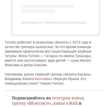
ВОДНЫЕ ВИДЫ СПОРТА
ОБРАЗОВАНИЕ
ХОККЕЙ С МЯЧОМ
ПРОИСШЕСТВИЯ
Публикация от Volleyball Club Zenit-Kazan (@volleyzenit)
Тотоло работает в казанском «Зените» с 2013 года в
качестве тренера-аналитика. За это время команда
завоевала практически все существующие клубные
титулы. Жена Тотоло — татарка по имени Гульнара,
вместе они воспитывают двух детей — сына Матео-
Максима и дочку Алисию.
Напомним, ранее главный тренер «Зенита-Казань»
Владимир Алекно
возглавил
сборную Ирана. Его
помощником станет Томазо Тотоло.
Подписывайтесь на
телеграм-канал
,
группу «ВКонтакте»
,
канал в MAX
и