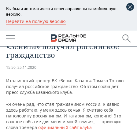
Вы были автоматически перенаправлены на мобильную
версию.
Перейти на полную версию
РЕГИОНЫ
СПОРТ
Итальянский тренер казанского
БАШКОРТОСТАН
НОВОСТИ
«Зенита» получил российское
ТАТАРСТАН
АНАЛИТИКА
гражданство
УДМУРТИЯ
НОВОСТИ АНАЛИТИКИ
ЭКОНОМИКА
15:50, 25.11.2020
ДЕКЛАРАЦИИ О ДОХОДАХ
НОВОСТИ ЭКОНОМИКИ
ПРОМЫШЛЕННОСТЬ
Итальянский тренер ВК «Зенит-Казань» Томазо Тотоло
получил российское гражданство. Об этом сообщает
КОРОЛИ ГОСЗАКАЗА ПФО
ФИНАНСЫ
НОВОСТИ
НЕДВИЖИМОСТЬ
пресс-служба казанского клуба.
ПРОМЫШЛЕННОСТИ
«Я очень рад, что стал гражданином России. Я давно
ВУЗЫ ТАТАРСТАНА
БАНКИ
НОВОСТИ НЕДВИЖИМОСТИ
АВТО
здесь работаю, у меня здесь семья. Я считаю себя
АГРОПРОМ
наполовину россиянином. И татарином, конечно! Это
КОМУ ПРИНАДЛЕЖАТ
БЮДЖЕТ
НОВОСТИ АВТО
БИЗНЕС
важное событие для меня и моей семьи», — приводит
ТОРГОВЫЕ ЦЕНТРЫ
МАШИНОСТРОЕНИЕ
слова тренера
официальный сайт клуба
.
ТАТАРСТАНА
ИНВЕСТИЦИИ
НОВОСТИ БИЗНЕСА
ТЕХНОЛОГИИ