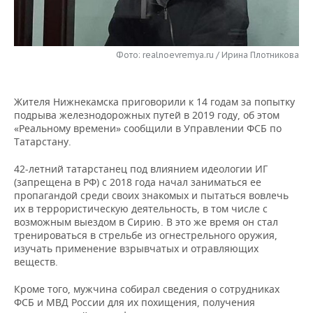
НЕФТЕХИМИЯ
РОЗНИЧНАЯ ТОРГОВЛЯ
НОВОСТИ ТЕХНОЛОГИЙ
МЕРОПРИЯТИЯ
НЕФТЬ
Фото: realnoevremya.ru / Ирина Плотникова
ТРАНСПОРТ
IT
НОВОСТИ МЕРОПРИЯТИЙ
СПОРТ
ОПК
УСЛУГИ
МЕДИА
ВЫЕЗДНАЯ РЕДАКЦИЯ
НОВОСТИ СПОРТА
ОБЩЕСТВО
ЭНЕРГЕТИКА
Жителя Нижнекамска приговорили к 14 годам за попытку
подрыва железнодорожных путей в 2019 году, об этом
ТЕЛЕКОММУНИКАЦИИ
БИЗНЕС-БРАНЧИ
ФУТБОЛ
НОВОСТИ ОБЩЕСТВА
ФОТОГАЛЕРЕЯ
«Реальному времени» сообщили в Управлении ФСБ по
Татарстану.
ONLINE-КОНФЕРЕНЦИИ
ХОККЕЙ
ВЛАСТЬ
СЮЖЕТЫ
42-летний татарстанец под влиянием идеологии ИГ
(запрещена в РФ) с 2018 года начал заниматься ее
ОТКРЫТАЯ ЛЕКЦИЯ
БАСКЕТБОЛ
ИНФРАСТРУКТУРА
СПРАВОЧНИК
пропагандой среди своих знакомых и пытаться вовлечь
их в террористическую деятельность, в том числе с
ВОЛЕЙБОЛ
ИСТОРИЯ
СПИСОК ПЕРСОН
ПОЛНАЯ ВЕРСИЯ
возможным выездом в Сирию. В это же время он стал
тренироваться в стрельбе из огнестрельного оружия,
изучать применение взрывчатых и отравляющих
КИБЕРСПОРТ
КУЛЬТУРА
СПИСОК КОМПАНИЙ
веществ.
ФИГУРНОЕ КАТАНИЕ
МЕДИЦИНА
Кроме того, мужчина собирал сведения о сотрудниках
ФСБ и МВД России для их похищения, получения