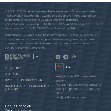
© 2015 - 2026 Сетевое издание «Реальное время» Зарегистрировано
Федеральной службой по надзору в сфере связи, информационных
технологий и массовых коммуникаций (Роскомнадзор) –
регистрационный номер ЭЛ № ФС 77 - 79627 от 18 декабря 2020 г. (ранее
свидетельство Эл № ФС 77-59331 от 18 сентября 2014 г.)
Использование материалов Реального Времени разрешено только с
предварительного согласия правообладателей, упоминание сайта и
прямая гиперссылка обязательны при частичном или полном
воспроизведении материалов.
18+
RU
EN
РЕДАКЦИЯ
РЕКЛАМА
Учредитель ООО «Реальное
ПРАВОВАЯ ИНФОРМАЦИЯ
время»
Главный редактор Саушина А.А.
ПОЛИТИКА О ПЕРСОНАЛЬНЫХ
Телефон редакции: +7 (843) 222-
ДАННЫХ
90-80
info@realnoevremya.ru
Полная версия
Тестовая версия