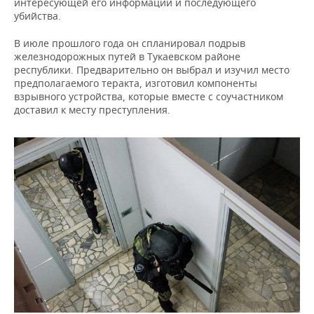
ВОДНЫЕ ВИДЫ СПОРТА
ОБРАЗОВАНИЕ
интересующей его информации и последующего
убийства.
ХОККЕЙ С МЯЧОМ
ПРОИСШЕСТВИЯ
В июле прошлого года он спланировал подрыв
железнодорожных путей в Тукаевском районе
республики. Предварительно он выбрал и изучил место
предполагаемого теракта, изготовил компоненты
взрывного устройства, которые вместе с соучастником
доставил к месту преступления.