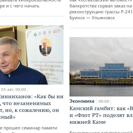
ре и с чего начать
банкротства сорвал заказ на
реконструкцию трассы Р‑241
Буинск — Ульяновск
03 авг, 00:00
инниханов: «Как бы ни
Экономика
00:00
, что незаменимых
Камский гамбит: как «
, но, к сожалению, он
и «Флот РТ» поделят в
имый»
нижней Каме
не прошел семинар памяти
Конкуренцию татарстанской