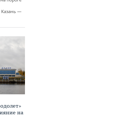
 Казань —
Водолет»
лияние на