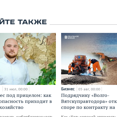
ЙТЕ ТАКЖЕ
и
Бизнес
31 июл, 00:00
05 авг, 00:00
ес под прицелом: как
Подрядчику «Волго-
опасность приходит в
Вятскуправтодора» отк
 хозяйство
споре по контракту на 
раивать кибербезопасность
Как «Хотьковский автомост»