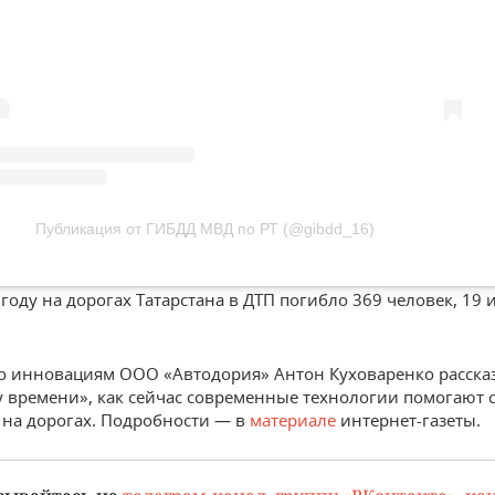
Публикация от ГИБДД МВД по РТ (@gibdd_16)
году на дорогах Татарстана в ДТП погибло 369 человек, 19 
о инновациям ООО «Автодория» Антон Куховаренко расска
 времени», как сейчас современные технологии помогают 
 на дорогах. Подробности — в
материале
интернет-газеты.