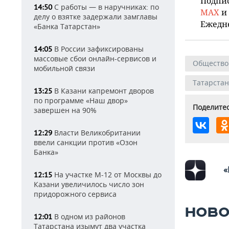
Подпи
С работы — в наручниках: по
14:50
MAX
и
делу о взятке задержали замглавы
Ежедн
«Банка Татарстан»
В России зафиксированы
14:05
массовые сбои онлайн-сервисов и
Общество
мобильной связи
Татарстан
В Казани капремонт дворов
13:25
по программе «Наш двор»
Поделитес
завершен на 90%
Власти Великобритании
12:29
ввели санкции против «Озон
Банка»
«
На участке М-12 от Москвы до
12:15
Казани увеличилось число зон
придорожного сервиса
НОВО
В одном из районов
12:01
Татарстана изымут два участка