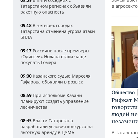
В пяти соседних с
09:39
в агросекто
Татарстаном регионах объявили
ракетную опасность
В четырех городах
09:18
Татарстана отменена угроза атаки
БПЛА
Россияне после премьеры
09:17
«Одиссеи» Нолана стали чаще
покупать Гомера
Казанского судью Марселя
09:00
Гафарова объявили в розыск
Общество
При исполкоме Казани
08:59
Рифкат М
планируют создать управление
говорили
лесничества
людей нет
незамен
Власти Татарстана
08:45
разработали условия конкурса на
В Татарста
льготную аренду в ЦУМе