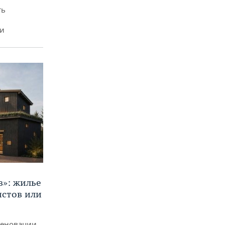
ть
ми
в»: жилье
истов или
реновации