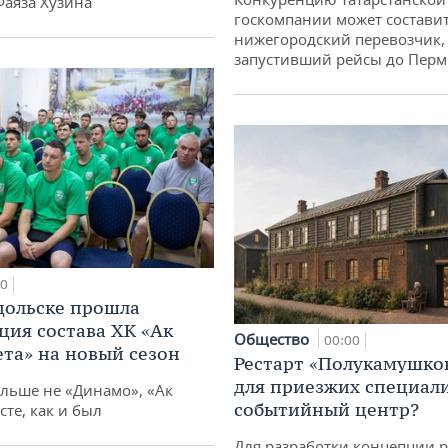
Фаяза Хузина
госкомпании может состави
нижегородский перевозчик,
запустивший рейсы до Пер
10
дольске прошла
ция состава ХК «Ак
Общество
00:00
ета» на новый сезон
Рестарт «Полукамушко
для приезжих специал
ольше не «Динамо», «Ак
событийный центр?
сте, как и был
Для разработки концепции 