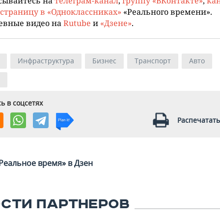
сывайтесь на
телеграм-канал
,
группу «ВКонтакте»
,
кан
страницу в «Одноклассниках»
«Реального времени».
евные видео на
Rutube
и
«Дзене»
.
Инфраструктура
Бизнес
Транспорт
Авто
ь в соцсетях
Распечатать
Реальное время» в Дзен
СТИ ПАРТНЕРОВ