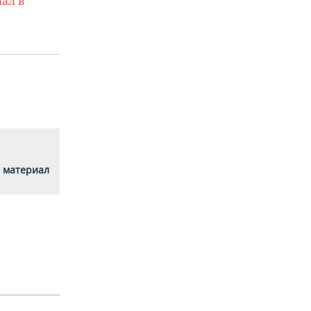
ал в
 материал