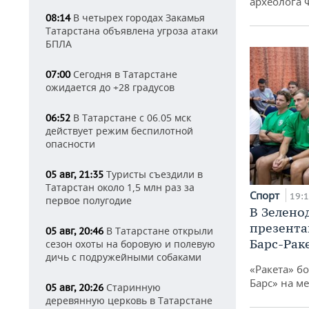
археолога 
В четырех городах Закамья
08:14
Татарстана объявлена угроза атаки
БПЛА
Сегодня в Татарстане
07:00
ожидается до +28 градусов
В Татарстане с 06.05 мск
06:52
действует режим беспилотной
опасности
Туристы съездили в
05 авг, 21:35
Татарстан около 1,5 млн раз за
Спорт
19:
первое полугодие
В Зелено
презента
В Татарстане открыли
05 авг, 20:46
Барс-Рак
сезон охоты на боровую и полевую
дичь с подружейными собаками
«Ракета» б
Барс» на ме
Старинную
05 авг, 20:26
деревянную церковь в Татарстане