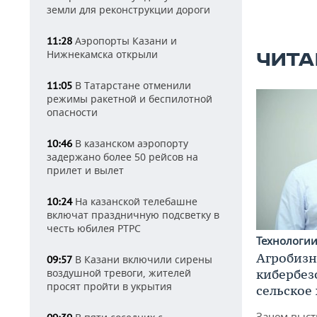
земли для реконструкции дороги
Аэропорты Казани и
11:28
Нижнекамска открыли
ЧИТА
В Татарстане отменили
11:05
режимы ракетной и беспилотной
опасности
В казанском аэропорту
10:46
задержано более 50 рейсов на
прилет и вылет
На казанской телебашне
10:24
включат праздничную подсветку в
честь юбилея РТРС
Технологи
Агробизн
В Казани включили сирены
09:57
воздушной тревоги, жителей
кибербез
просят пройти в укрытия
сельское
Зачем выст