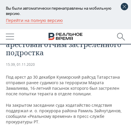
Вы были автоматически перенаправлены на мобильную
версию.
Перейти на полную версию
РЕГИОНЫ
ПРОИСШЕСТВИЯ
По делу о кукморском теракте
БАШКОРТОСТАН
НОВОСТИ
арестован отчим застреленного
ТАТАРСТАН
АНАЛИТИКА
подростка
УДМУРТИЯ
НОВОСТИ АНАЛИТИКИ
ЭКОНОМИКА
15:39, 01.11.2020
ДЕКЛАРАЦИИ О ДОХОДАХ
НОВОСТИ ЭКОНОМИКИ
ПРОМЫШЛЕННОСТЬ
Под арест до 30 декабря Кукморский райсуд Татарстана
отправил ранее судимого за терроризм Марата
КОРОЛИ ГОСЗАКАЗА ПФО
ФИНАНСЫ
НОВОСТИ
НЕДВИЖИМОСТЬ
Замалиева, 16-летний пасынок которого был застрелен
ПРОМЫШЛЕННОСТИ
после попытки теракта в отделе полиции.
ВУЗЫ ТАТАРСТАНА
БАНКИ
НОВОСТИ НЕДВИЖИМОСТИ
АВТО
На закрытом заседании суда ходатайство следствия
АГРОПРОМ
поддержал и. о. прокурора района Рамиль Зайнутдинов,
КОМУ ПРИНАДЛЕЖАТ
БЮДЖЕТ
НОВОСТИ АВТО
БИЗНЕС
сообщили «Реальному времени» в пресс-службе
ТОРГОВЫЕ ЦЕНТРЫ
МАШИНОСТРОЕНИЕ
прокуратуры РТ.
ТАТАРСТАНА
ИНВЕСТИЦИИ
НОВОСТИ БИЗНЕСА
ТЕХНОЛОГИИ