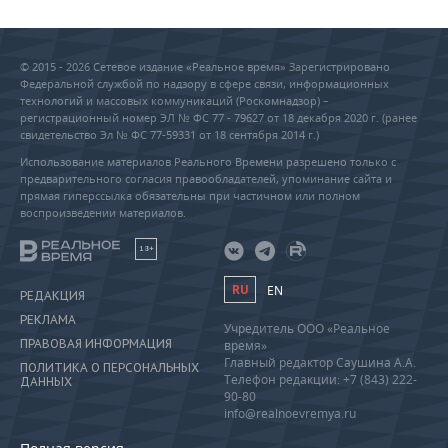
© 2015 - 2026 Сетевое издание «Реальное время» Зарегистрировано
Федеральной службой по надзору в сфере связи, информационных
технологий и массовых коммуникаций (Роскомнадзор) –
регистрационный номер ЭЛ № ФС 77 - 79627 от 18 декабря 2020 г. (ранее
свидетельство Эл № ФС 77-59331 от 18 сентября 2014 г.)
Использование материалов Реального Времени разрешено только с
предварительного согласия правообладателей, упоминание сайта и
прямая гиперссылка обязательны при частичном или полном
воспроизведении материалов.
18+
RU
EN
РЕДАКЦИЯ
РЕКЛАМА
Учредитель ООО «Реальное
ПРАВОВАЯ ИНФОРМАЦИЯ
время»
Главный редактор Саушина А.А.
ПОЛИТИКА О ПЕРСОНАЛЬНЫХ
Телефон редакции: +7 (843) 222-
ДАННЫХ
90-80
info@realnoevremya.ru