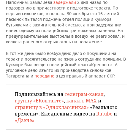
НЕФТЕХИМИЯ
Напомним, Замалиева
задержали
2 дня назад по
подозрению в причастности к подготовке теракта. По
РОЗНИЧНАЯ ТОРГОВЛЯ
НОВОСТИ ТЕХНОЛОГИЙ
МЕРОПРИЯТИЯ
версии силовиков, в ночь на 30 октября его 16-летний
НЕФТЬ
пасынок пытался поджечь отдел полиции Кукмора
ТРАНСПОРТ
IT
НОВОСТИ МЕРОПРИЯТИЙ
СПОРТ
бутылками с зажигательной смесью, а при задержании
ОПК
нанес одному из полицейских три ножевых ранения. На
предупредительные выстрелы в воздух не реагировал, и
УСЛУГИ
МЕДИА
ВЫЕЗДНАЯ РЕДАКЦИЯ
НОВОСТИ СПОРТА
ОБЩЕСТВО
коллега раненого открыл огонь на поражение.
ЭНЕРГЕТИКА
ТЕЛЕКОММУНИКАЦИИ
БИЗНЕС-БРАНЧИ
ФУТБОЛ
НОВОСТИ ОБЩЕСТВА
ФОТОГАЛЕРЕЯ
В тот же день было возбуждено дело о покушении на
теракт и посягательстве на жизнь сотрудника полиции. В
Кукморе был введен полицейский план «Крепость». А
ONLINE-КОНФЕРЕНЦИИ
ХОККЕЙ
ВЛАСТЬ
СЮЖЕТЫ
уголовное дело изъято из производства силовиков
Татарстана и
передано
в центральный аппарат СКР.
ОТКРЫТАЯ ЛЕКЦИЯ
БАСКЕТБОЛ
ИНФРАСТРУКТУРА
СПРАВОЧНИК
ВОЛЕЙБОЛ
ИСТОРИЯ
СПИСОК ПЕРСОН
ПОЛНАЯ ВЕРСИЯ
Подписывайтесь на
телеграм-канал
,
группу «ВКонтакте»
,
канал в MAX
и
КИБЕРСПОРТ
КУЛЬТУРА
СПИСОК КОМПАНИЙ
страницу в «Одноклассниках»
«Реального
времени». Ежедневные видео на
Rutube
и
«Дзене»
.
ФИГУРНОЕ КАТАНИЕ
МЕДИЦИНА