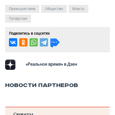
ВОДНЫЕ ВИДЫ СПОРТА
ОБРАЗОВАНИЕ
Происшествия
Общество
Власть
ХОККЕЙ С МЯЧОМ
ПРОИСШЕСТВИЯ
Татарстан
Поделитесь в соцсетях
«Реальное время» в Дзен
НОВОСТИ ПАРТНЕРОВ
Сюжеты