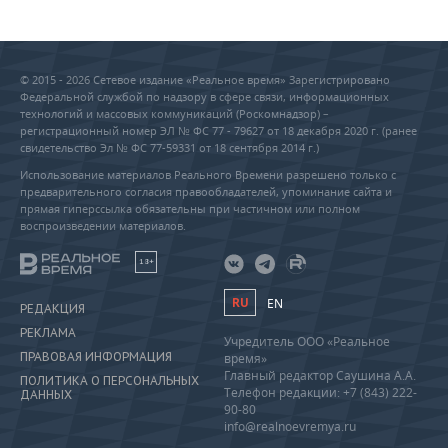
© 2015 - 2026 Сетевое издание «Реальное время» Зарегистрировано
Федеральной службой по надзору в сфере связи, информационных
технологий и массовых коммуникаций (Роскомнадзор) –
регистрационный номер ЭЛ № ФС 77 - 79627 от 18 декабря 2020 г. (ранее
свидетельство Эл № ФС 77-59331 от 18 сентября 2014 г.)
Использование материалов Реального Времени разрешено только с
предварительного согласия правообладателей, упоминание сайта и
прямая гиперссылка обязательны при частичном или полном
воспроизведении материалов.
18+
RU
EN
РЕДАКЦИЯ
РЕКЛАМА
Учредитель ООО «Реальное
ПРАВОВАЯ ИНФОРМАЦИЯ
время»
Главный редактор Саушина А.А.
ПОЛИТИКА О ПЕРСОНАЛЬНЫХ
Телефон редакции: +7 (843) 222-
ДАННЫХ
90-80
info@realnoevremya.ru