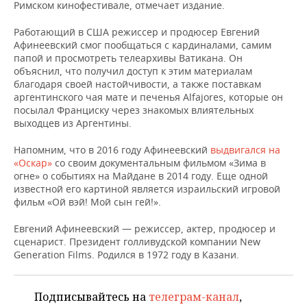
НЕФТЕХИМИЯ
Римском кинофестивале, отмечает издание.
РОЗНИЧНАЯ ТОРГОВЛЯ
НОВОСТИ ТЕХНОЛОГИЙ
МЕРОПРИЯТИЯ
Работающий в США режиссер и продюсер Евгений
НЕФТЬ
Афинеевский смог пообщаться с кардиналами, самим
ТРАНСПОРТ
IT
НОВОСТИ МЕРОПРИЯТИЙ
СПОРТ
папой и просмотреть телеархивы Ватикана. Он
ОПК
объяснил, что получил доступ к этим материалам
благодаря своей настойчивости, а также поставкам
УСЛУГИ
МЕДИА
ВЫЕЗДНАЯ РЕДАКЦИЯ
НОВОСТИ СПОРТА
ОБЩЕСТВО
аргентинского чая мате и печенья Alfajores, которые он
ЭНЕРГЕТИКА
посылал Франциску через знакомых влиятельных
ТЕЛЕКОММУНИКАЦИИ
БИЗНЕС-БРАНЧИ
ФУТБОЛ
НОВОСТИ ОБЩЕСТВА
ФОТОГАЛЕРЕЯ
выходцев из Аргентины.
Напомним, что в 2016 году Афинеевский
выдвигался на
ONLINE-КОНФЕРЕНЦИИ
ХОККЕЙ
ВЛАСТЬ
СЮЖЕТЫ
«Оскар»
со своим документальным фильмом «Зима в
огне» о событиях на Майдане в 2014 году. Еще одной
ОТКРЫТАЯ ЛЕКЦИЯ
БАСКЕТБОЛ
ИНФРАСТРУКТУРА
СПРАВОЧНИК
известной его картиной является израильский игровой
фильм «Ой вэй! Мой сын гей!».
ВОЛЕЙБОЛ
ИСТОРИЯ
СПИСОК ПЕРСОН
ПОЛНАЯ ВЕРСИЯ
Евгений Афинеевский — режиссер, актер, продюсер и
сценарист. Президент голливудской компании New
КИБЕРСПОРТ
КУЛЬТУРА
СПИСОК КОМПАНИЙ
Generation Films. Родился в 1972 году в Казани.
ФИГУРНОЕ КАТАНИЕ
МЕДИЦИНА
Подписывайтесь на
телеграм-канал
,