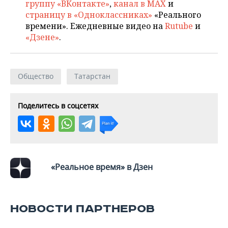
ВОДНЫЕ ВИДЫ СПОРТА
ОБРАЗОВАНИЕ
группу «ВКонтакте»
,
канал в MAX
и
страницу в «Одноклассниках»
«Реального
ХОККЕЙ С МЯЧОМ
ПРОИСШЕСТВИЯ
времени». Ежедневные видео на
Rutube
и
«Дзене»
.
Общество
Татарстан
Поделитесь в соцсетях
«Реальное время» в Дзен
НОВОСТИ ПАРТНЕРОВ