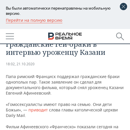
Вы были автоматически перенаправлены на мобильную
версию.
Перейти на полную версию
РЕГИОНЫ
ОБЩЕСТВО
Папа римский поддержал
БАШКОРТОСТАН
НОВОСТИ
гражданские гей-браки в
ТАТАРСТАН
АНАЛИТИКА
интервью уроженцу Казани
УДМУРТИЯ
НОВОСТИ АНАЛИТИКИ
ЭКОНОМИКА
18:02, 21.10.2020
ДЕКЛАРАЦИИ О ДОХОДАХ
НОВОСТИ ЭКОНОМИКИ
ПРОМЫШЛЕННОСТЬ
Папа римский Франциск поддержал гражданские браки
однополых пар. Такое заявление он сделал для
КОРОЛИ ГОСЗАКАЗА ПФО
ФИНАНСЫ
НОВОСТИ
НЕДВИЖИМОСТЬ
документального фильма, который снял уроженец Казани
ПРОМЫШЛЕННОСТИ
Евгений Афинеевский.
ВУЗЫ ТАТАРСТАНА
БАНКИ
НОВОСТИ НЕДВИЖИМОСТИ
АВТО
«Гомосексуалисты имеют право на семью. Они дети
АГРОПРОМ
Божьи», —
приводит
слова главы католической церкви
КОМУ ПРИНАДЛЕЖАТ
БЮДЖЕТ
НОВОСТИ АВТО
БИЗНЕС
Daily Mail.
ТОРГОВЫЕ ЦЕНТРЫ
МАШИНОСТРОЕНИЕ
ТАТАРСТАНА
Фильм Афинеевского «Франческо» показали сегодня на
ИНВЕСТИЦИИ
НОВОСТИ БИЗНЕСА
ТЕХНОЛОГИИ