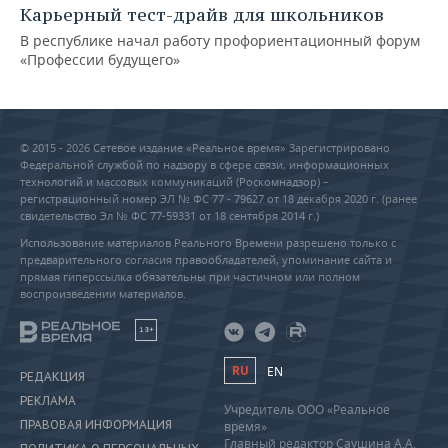
Карьерный тест-драйв для школьников
В республике начал работу профориентационный форум
«Профессии будущего»
© 2015 - 2026 Сетевое издание «Реальное время» Зарегистрировано
Федеральной службой по надзору в сфере связи, информационных
технологий и массовых коммуникаций (Роскомнадзор) –
регистрационный номер ЭЛ № ФС 77 - 79627 от 18 декабря 2020 г. (ранее
свидетельство Эл № ФС 77-59331 от 18 сентября 2014 г.)
Использование материалов Реального Времени разрешено только с
предварительного согласия правообладателей, упоминание сайта и
прямая гиперссылка обязательны при частичном или полном
воспроизведении материалов.
18+
RU
EN
РЕДАКЦИЯ
РЕКЛАМА
Учредитель ООО «Реальное
ПРАВОВАЯ ИНФОРМАЦИЯ
время»
Главный редактор Саушина А.А.