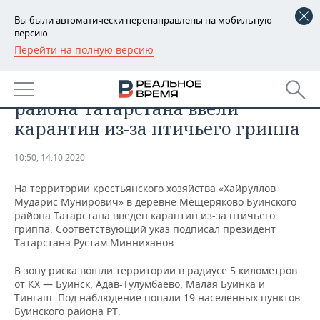
Вы были автоматически перенаправлены на мобильную
версию.
Перейти на полную версию
РЕГИОНЫ
ОБЩЕСТВО
В одной из деревень Буинского
БАШКОРТОСТАН
НОВОСТИ
района Татарстана ввели
ТАТАРСТАН
АНАЛИТИКА
карантин из-за птичьего гриппа
УДМУРТИЯ
НОВОСТИ АНАЛИТИКИ
ЭКОНОМИКА
10:50, 14.10.2020
ДЕКЛАРАЦИИ О ДОХОДАХ
НОВОСТИ ЭКОНОМИКИ
ПРОМЫШЛЕННОСТЬ
На территории крестьянского хозяйства «Хайруллов
Мударис Мунирович» в деревне Мещеряково Буинского
КОРОЛИ ГОСЗАКАЗА ПФО
ФИНАНСЫ
НОВОСТИ
НЕДВИЖИМОСТЬ
района Татарстана введен карантин из-за птичьего
ПРОМЫШЛЕННОСТИ
гриппа. Соответствующий указ подписал президент
Татарстана Рустам Минниханов.
ВУЗЫ ТАТАРСТАНА
БАНКИ
НОВОСТИ НЕДВИЖИМОСТИ
АВТО
АГРОПРОМ
В зону риска вошли территории в радиусе 5 километров
КОМУ ПРИНАДЛЕЖАТ
БЮДЖЕТ
НОВОСТИ АВТО
БИЗНЕС
от КХ — Буинск, Адав-Тулумбаево, Малая Буинка и
ТОРГОВЫЕ ЦЕНТРЫ
МАШИНОСТРОЕНИЕ
Тингаш. Под наблюдение попали 19 населенных пунктов
ТАТАРСТАНА
Буинского района РТ.
ИНВЕСТИЦИИ
НОВОСТИ БИЗНЕСА
ТЕХНОЛОГИИ