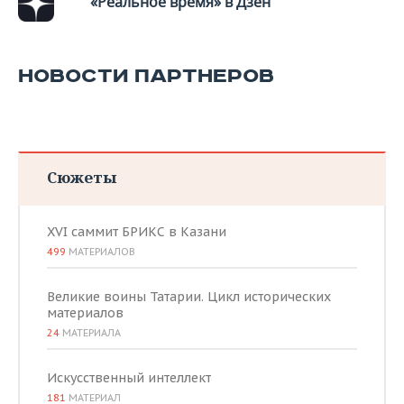
«Реальное время» в Дзен
ВОДНЫЕ ВИДЫ СПОРТА
ОБРАЗОВАНИЕ
ХОККЕЙ С МЯЧОМ
ПРОИСШЕСТВИЯ
НОВОСТИ ПАРТНЕРОВ
Сюжеты
XVI саммит БРИКС в Казани
499
МАТЕРИАЛОВ
Великие воины Татарии. Цикл исторических
материалов
24
МАТЕРИАЛА
Искусственный интеллект
181
МАТЕРИАЛ