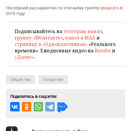
НЕФТЕХИМИЯ
Последний раз карантин по птичьему гриппу
вводился
в
РОЗНИЧНАЯ ТОРГОВЛЯ
НОВОСТИ ТЕХНОЛОГИЙ
МЕРОПРИЯТИЯ
2018 году.
НЕФТЬ
ТРАНСПОРТ
IT
НОВОСТИ МЕРОПРИЯТИЙ
СПОРТ
ОПК
Подписывайтесь на
телеграм-канал
,
группу «ВКонтакте»
,
канал в MAX
и
УСЛУГИ
МЕДИА
ВЫЕЗДНАЯ РЕДАКЦИЯ
НОВОСТИ СПОРТА
ОБЩЕСТВО
ЭНЕРГЕТИКА
страницу в «Одноклассниках»
«Реального
времени». Ежедневные видео на
Rutube
и
ТЕЛЕКОММУНИКАЦИИ
БИЗНЕС-БРАНЧИ
ФУТБОЛ
НОВОСТИ ОБЩЕСТВА
ФОТОГАЛЕРЕЯ
«Дзене»
.
ONLINE-КОНФЕРЕНЦИИ
ХОККЕЙ
ВЛАСТЬ
СЮЖЕТЫ
ОТКРЫТАЯ ЛЕКЦИЯ
БАСКЕТБОЛ
ИНФРАСТРУКТУРА
СПРАВОЧНИК
Общество
Татарстан
ВОЛЕЙБОЛ
ИСТОРИЯ
СПИСОК ПЕРСОН
ПОЛНАЯ ВЕРСИЯ
Поделитесь в соцсетях
КИБЕРСПОРТ
КУЛЬТУРА
СПИСОК КОМПАНИЙ
ФИГУРНОЕ КАТАНИЕ
МЕДИЦИНА