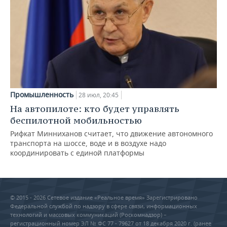
Промышленность
28 июл, 20:45
На автопилоте: кто будет управлять
беспилотной мобильностью
Рифкат Минниханов считает, что движение автономного
транспорта на шоссе, воде и в воздухе надо
координировать с единой платформы
© 2015 - 2026 Сетевое издание «Реальное время» Зарегистрировано
Федеральной службой по надзору в сфере связи, информационных
технологий и массовых коммуникаций (Роскомнадзор) –
регистрационный номер ЭЛ № ФС 77 - 79627 от 18 декабря 2020 г. (ранее