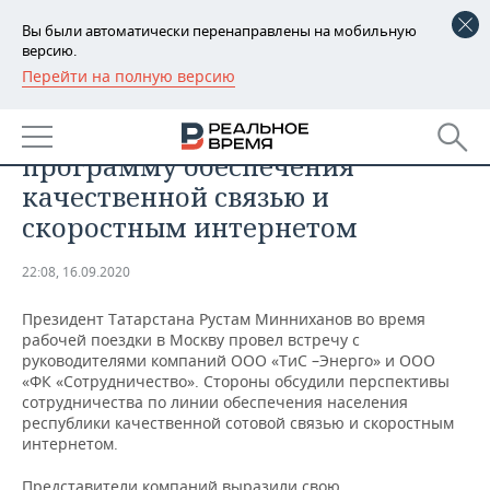
Вы были автоматически перенаправлены на мобильную
версию.
Перейти на полную версию
РЕГИОНЫ
ОБЩЕСТВО
Минниханов поручил составить
БАШКОРТОСТАН
НОВОСТИ
программу обеспечения
ТАТАРСТАН
АНАЛИТИКА
качественной связью и
скоростным интернетом
УДМУРТИЯ
НОВОСТИ АНАЛИТИКИ
ЭКОНОМИКА
22:08, 16.09.2020
ДЕКЛАРАЦИИ О ДОХОДАХ
НОВОСТИ ЭКОНОМИКИ
ПРОМЫШЛЕННОСТЬ
Президент Татарстана Рустам Минниханов во время
КОРОЛИ ГОСЗАКАЗА ПФО
ФИНАНСЫ
НОВОСТИ
НЕДВИЖИМОСТЬ
рабочей поездки в Москву провел встречу с
ПРОМЫШЛЕННОСТИ
руководителями компаний ООО «ТиС –Энерго» и ООО
ВУЗЫ ТАТАРСТАНА
БАНКИ
НОВОСТИ НЕДВИЖИМОСТИ
АВТО
«ФК «Сотрудничество». Стороны обсудили перспективы
АГРОПРОМ
сотрудничества по линии обеспечения населения
республики качественной сотовой связью и скоростным
КОМУ ПРИНАДЛЕЖАТ
БЮДЖЕТ
НОВОСТИ АВТО
БИЗНЕС
интернетом.
ТОРГОВЫЕ ЦЕНТРЫ
МАШИНОСТРОЕНИЕ
ТАТАРСТАНА
ИНВЕСТИЦИИ
НОВОСТИ БИЗНЕСА
ТЕХНОЛОГИИ
Представители компаний выразили свою