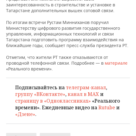
НЕФТЕХИМИЯ
заинтересованность в строительстве и установке в
Татарстане дополнительных вышек сотовой связи.
РОЗНИЧНАЯ ТОРГОВЛЯ
НОВОСТИ ТЕХНОЛОГИЙ
МЕРОПРИЯТИЯ
НЕФТЬ
По итогам встречи Рустам Минниханов поручил
ТРАНСПОРТ
IT
НОВОСТИ МЕРОПРИЯТИЙ
СПОРТ
Министерству цифрового развития государственного
ОПК
управления, информационных технологий и связи
УСЛУГИ
МЕДИА
ВЫЕЗДНАЯ РЕДАКЦИЯ
НОВОСТИ СПОРТА
ОБЩЕСТВО
Татарстана подготовить программу взаимодействия на
ЭНЕРГЕТИКА
ближайшие годы, сообщает пресс-служба президента РТ.
ТЕЛЕКОММУНИКАЦИИ
БИЗНЕС-БРАНЧИ
ФУТБОЛ
НОВОСТИ ОБЩЕСТВА
ФОТОГАЛЕРЕЯ
Отметим, что жители РТ также отказываются от
проводной телефонной связи. Подробнее — в
материале
ONLINE-КОНФЕРЕНЦИИ
ХОККЕЙ
ВЛАСТЬ
СЮЖЕТЫ
«Реального времени».
ОТКРЫТАЯ ЛЕКЦИЯ
БАСКЕТБОЛ
ИНФРАСТРУКТУРА
СПРАВОЧНИК
Подписывайтесь на
телеграм-канал
,
группу «ВКонтакте»
,
канал в MAX
и
ВОЛЕЙБОЛ
ИСТОРИЯ
СПИСОК ПЕРСОН
ПОЛНАЯ ВЕРСИЯ
страницу в «Одноклассниках»
«Реального
времени». Ежедневные видео на
Rutube
и
КИБЕРСПОРТ
КУЛЬТУРА
СПИСОК КОМПАНИЙ
«Дзене»
.
ФИГУРНОЕ КАТАНИЕ
МЕДИЦИНА