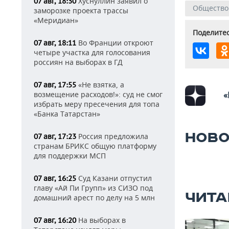
Хуснуллин заявил о
07 авг, 18:30
Общество
заморозке проекта трассы
«Меридиан»
Поделитес
Во Франции откроют
07 авг, 18:11
четыре участка для голосования
россиян на выборах в ГД
«Не взятка, а
07 авг, 17:55
возмещение расходов!»: суд не смог
«
избрать меру пресечения для топа
«Банка Татарстан»
НОВО
Россия предложила
07 авг, 17:23
странам БРИКС общую платформу
для поддержки МСП
Суд Казани отпустил
07 авг, 16:25
главу «Ай Пи Групп» из СИЗО под
ЧИТА
домашний арест по делу на 5 млн
На выборах в
07 авг, 16:20