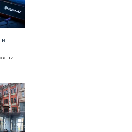
 и
овости