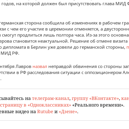
годов, на которой должен был присутствовать глава МИД 
 германская сторона сообщила об изменениях в рабочем гр
язи с чем его участие в церемонии отменяется, а двусторон
 смогут продлиться лишь полтора часа. Из-за этого основна
врова становится неактуальной. Решение об отмене визита
о дипломата в Берлин уже довели до германской стороны,
п
 МИД РФ.
ентября Лавров
назвал
неправдой обвинения со стороны за
сутствии в РФ расследования ситуации с оппозиционером Ал
.
сывайтесь на
телеграм-канал
,
группу «ВКонтакте»
,
кан
страницу в «Одноклассниках»
«Реального времени».
евные видео на
Rutube
и
«Дзене»
.