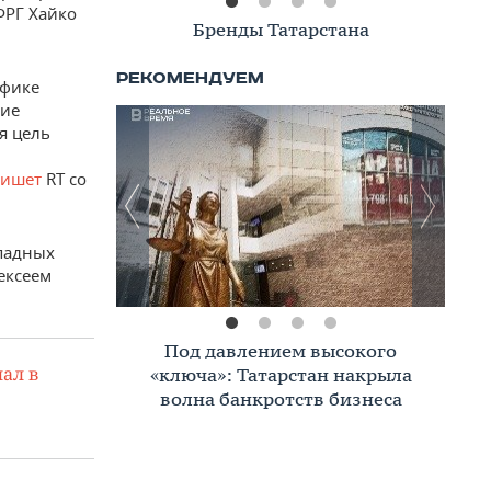
ФРГ Хайко
Книжная полка
афике
ние
я цель
ишет
RT со
падных
ексеем
Премиальное жилье в Казани:
ал в
тренды, критерии, покупатели в
2026 году