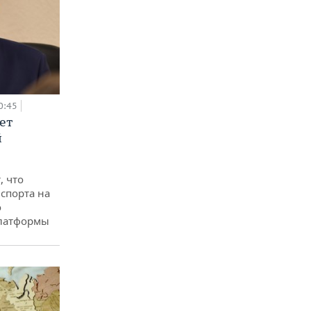
0:45
ет
й
, что
спорта на
о
платформы