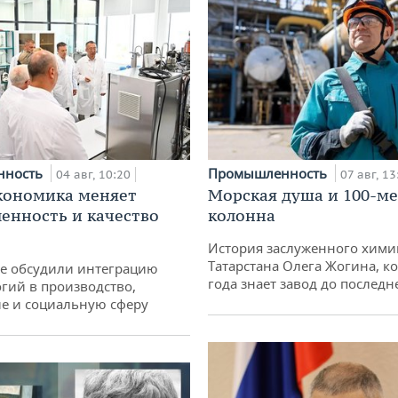
нность
Промышленность
04 авг, 10:20
07 авг, 13
кономика меняет
Морская душа и 100-м
нность и качество
колонна
История заслуженного хими
Татарстана Олега Жогина, к
не обсудили интеграцию
года знает завод до последн
гий в производство,
е и социальную сферу