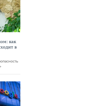
ом: как
ходит в
зопасность
ь