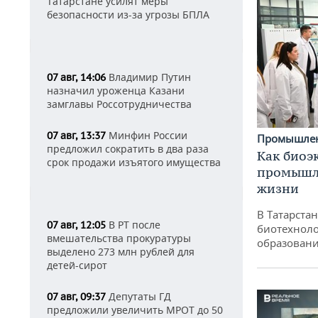
Татарстане усилят меры
безопасности из-за угрозы БПЛА
Владимир Путин
07 авг, 14:06
назначил уроженца Казани
замглавы Россотрудничества
Минфин России
07 авг, 13:37
Промышле
предложил сократить в два раза
Как биоэ
срок продажи изъятого имущества
промышле
жизни
В Татарста
В РТ после
07 авг, 12:05
биотехноло
вмешательства прокуратуры
образовани
выделено 273 млн рублей для
детей-сирот
Депутаты ГД
07 авг, 09:37
предложили увеличить МРОТ до 50