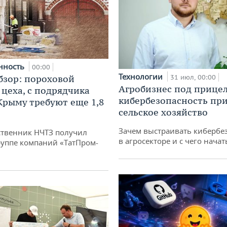
нность
00:00
Технологии
бзор: пороховой
31 июл, 00:00
Агробизнес под прицел
 цеха, с подрядчика
кибербезопасность при
 Крыму требуют еще 1,8
сельское хозяйство
Зачем выстраивать кибербе
твенник НЧТЗ получил
в агросекторе и с чего начат
руппе компаний «ТатПром-