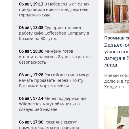
В Набережных Челнах
06 авг, 19:12
представили нового председателя
городского суда
Суд приостановил
06 авг, 18:08
работу кафе Coffeeshop Company в
Промышле
Казани на 30 суток
Бизнес-о
узаконил
Минфин готов
06 авг, 18:00
уточнить налоговый учет затрат на
лагеря в
безопасность
млрд
Российское вино могут
06 авг, 17:28
Новый собс
начать продавать через «Почту
долю и в г
России» и маркетплейсы
Холдинг»
Меры поддержки для
06 авг, 17:14
Wildberries могут объявить на
следующей неделе
Россияне смогут
06 авг, 17:00
покупать билеты на транспорт