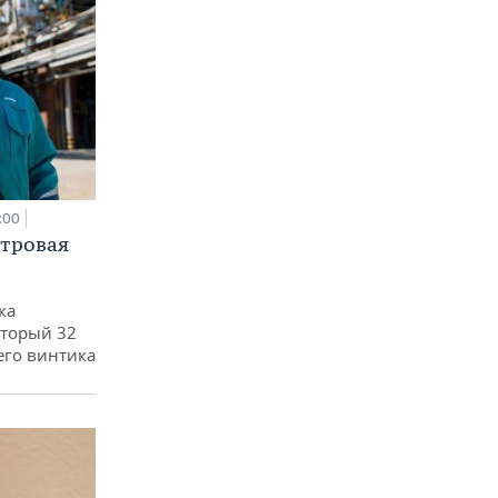
:00
етровая
ка
оторый 32
его винтика