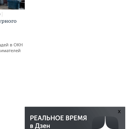
0
урного
адей в ОКН
нимателей
x