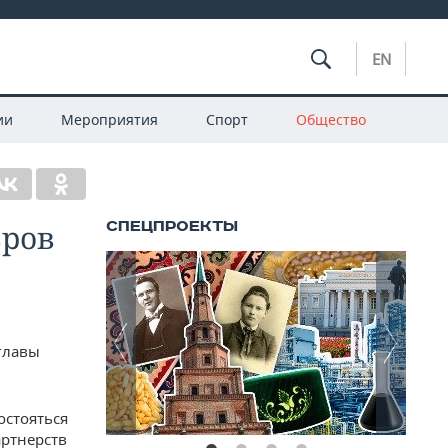
EN
ии
Мероприятия
Спорт
Общество
вров
главы
остояться
артнерств