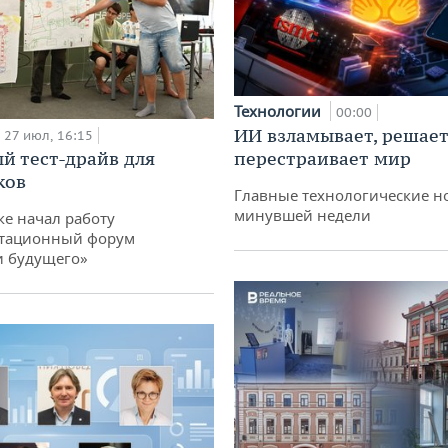
Технологии
00:00
ИИ взламывает, решает
27 июл, 16:15
й тест-драйв для
перестраивает мир
ков
Главные технологические н
минувшей недели
ке начал работу
тационный форум
и будущего»