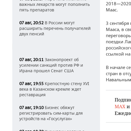
2018—2020 
важных лекарств могут пополнить
Маас.
пять препаратов
В России могут
07 авг, 20:52
3 сентября
расширить перечень получателей
Мааса, в св
двух пенсий
переговоры
поездки Ла
российског
ссылкой на
Законопроект об
07 авг, 20:11
усилении санкций против РФ и
В начале с
Ирана прошел Сенат США
стран в от
Навальным
Крепостную стену XVI
07 авг, 19:55
века в Казанском кремле ждет
реставрация
Подпи
MAX
и
Бизнес обяжут
07 авг, 19:10
Ежедн
регистрировать сим-карты для
устройств на «Госуслугах»