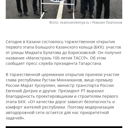
НЕФТЕХИМИЯ
РОЗНИЧНАЯ ТОРГОВЛЯ
НОВОСТИ ТЕХНОЛОГИЙ
МЕРОПРИЯТИЯ
НЕФТЬ
Фото: realnoevremya.ru / Максим Платонов
ТРАНСПОРТ
IT
НОВОСТИ МЕРОПРИЯТИЙ
СПОРТ
ОПК
УСЛУГИ
МЕДИА
ВЫЕЗДНАЯ РЕДАКЦИЯ
НОВОСТИ СПОРТА
ОБЩЕСТВО
ЭНЕРГЕТИКА
Сегодня в Казани состоялось торжественное открытие
первого этапа Большого Казанского кольца (БКК): участок
ТЕЛЕКОММУНИКАЦИИ
БИЗНЕС-БРАНЧИ
ФУТБОЛ
НОВОСТИ ОБЩЕСТВА
ФОТОГАЛЕРЕЯ
от улицы Мидхата Булатова до Борисковской. Он получил
название «Магистраль 100-летия ТАССР». Об этом
ONLINE-КОНФЕРЕНЦИИ
ХОККЕЙ
ВЛАСТЬ
СЮЖЕТЫ
сообщает пресс-служба президента Татарстана.
В торжественной церемонии открытия приняли участие
ОТКРЫТАЯ ЛЕКЦИЯ
БАСКЕТБОЛ
ИНФРАСТРУКТУРА
СПРАВОЧНИК
глава республики Рустам Минниханов, вице-премьер
России Марат Хуснуллин, министр транспорта России
ВОЛЕЙБОЛ
ИСТОРИЯ
СПИСОК ПЕРСОН
ПОЛНАЯ ВЕРСИЯ
Евгений Дитрих и другие. Президент РТ выразил
благодарность проектировщикам и строителям первого
этапа БКК: «От качества дорог зависит безопасность и
КИБЕРСПОРТ
КУЛЬТУРА
СПИСОК КОМПАНИЙ
комфорт жителей республики. Поэтому модернизация
автодорожной сети остается для нас приоритетной
ФИГУРНОЕ КАТАНИЕ
МЕДИЦИНА
задачей».