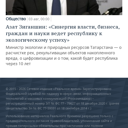
Общество
03 авг, 00:00
Азат Зиганшин: «Синергия власти, бизнеса,
граждан и науки ведет республику к
экологическому успеху»
Министр экологии и природных ресурсов Татарстана — о
расчистке рек, рекультивации объектов накопленного
вреда, о цифровизации и о том, какой будет республика
через 10 лет
© 2015 - 2026 Сетевое издание «Реальное время» Зарегистрировано
Федеральной службой по надзору в сфере связи, информационных
технологий и массовых коммуникаций (Роскомнадзор) –
регистрационный номер ЭЛ № ФС 77 - 79627 от 18 декабря 2020 г. (ранее
свидетельство Эл № ФС 77-59331 от 18 сентября 2014 г.)
Использование материалов Реального Времени разрешено только с
предварительного согласия правообладателей, упоминание сайта и
прямая гиперссылка обязательны при частичном или полном