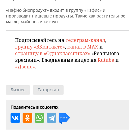
ВОДНЫЕ ВИДЫ СПОРТА
ОБРАЗОВАНИЕ
«Нэфис-биопродукт» входит в группу «Нэфис» и
ХОККЕЙ С МЯЧОМ
ПРОИСШЕСТВИЯ
производит пищевые продукты. Такие как растительное
масло, майонез и кетчуп.
Подписывайтесь на
телеграм-канал
,
группу «ВКонтакте»
,
канал в MAX
и
страницу в «Одноклассниках»
«Реального
времени». Ежедневные видео на
Rutube
и
«Дзене»
.
Бизнес
Татарстан
Поделитесь в соцсетях