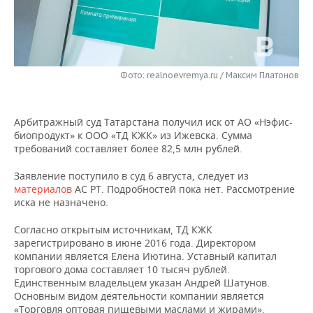
НЕФТЕХИМИЯ
РОЗНИЧНАЯ ТОРГОВЛЯ
НОВОСТИ ТЕХНОЛОГИЙ
МЕРОПРИЯТИЯ
НЕФТЬ
ТРАНСПОРТ
IT
НОВОСТИ МЕРОПРИЯТИЙ
СПОРТ
ОПК
Фото: realnoevremya.ru / Максим Платонов
УСЛУГИ
МЕДИА
ВЫЕЗДНАЯ РЕДАКЦИЯ
НОВОСТИ СПОРТА
ОБЩЕСТВО
ЭНЕРГЕТИКА
Арбитражный суд Татарстана получил иск от АО «Нэфис-
ТЕЛЕКОММУНИКАЦИИ
БИЗНЕС-БРАНЧИ
ФУТБОЛ
НОВОСТИ ОБЩЕСТВА
ФОТОГАЛЕРЕЯ
биопродукт» к ООО «ТД КЖК» из Ижевска. Сумма
требований составляет более 82,5 млн рублей.
ONLINE-КОНФЕРЕНЦИИ
ХОККЕЙ
ВЛАСТЬ
СЮЖЕТЫ
Заявление поступило в суд 6 августа, следует из
ОТКРЫТАЯ ЛЕКЦИЯ
БАСКЕТБОЛ
ИНФРАСТРУКТУРА
СПРАВОЧНИК
материалов
АС РТ. Подробностей пока нет. Рассмотрение
иска не назначено.
ВОЛЕЙБОЛ
ИСТОРИЯ
СПИСОК ПЕРСОН
ПОЛНАЯ ВЕРСИЯ
Согласно открытым источникам, ТД КЖК
зарегистрировано в июне 2016 года. Директором
КИБЕРСПОРТ
КУЛЬТУРА
СПИСОК КОМПАНИЙ
компании является Елена Иютина. Уставный капитал
торгового дома составляет 10 тысяч рублей.
Единственным владельцем указан Андрей Шатунов.
ФИГУРНОЕ КАТАНИЕ
МЕДИЦИНА
Основным видом деятельности компании является
«Торговля оптовая пищевыми маслами и жирами».