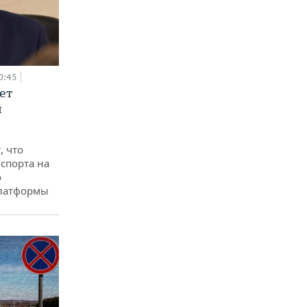
0:45
ет
й
, что
спорта на
о
платформы