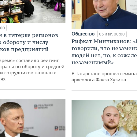
:00
Общество
03 авг, 00:00
н в пятерке регионов
Рифкат Минниханов: «
о обороту и числу
говорили, что незаме
ков предприятий
людей нет, но, к сожал
время» составило рейтинг
незаменимый»
страны по обороту и средней
и сотрудников на малых
В Татарстане прошел семина
иях
археолога Фаяза Хузина