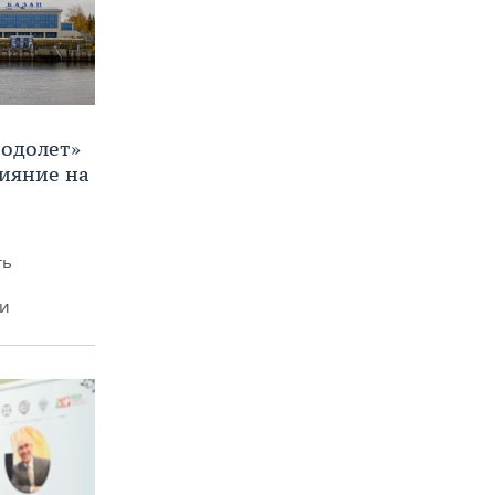
Водолет»
лияние на
ть
ми