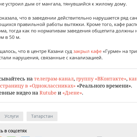
о не устроил дым от мангала, тянувшийся к жилому дому.
оказала, что в заведении действительно нарушается ряд с
ющихся правильной работы вытяжки. Кроме того, кафе рас
дома, тогда как по нормативам заведения общепита должны 
м в 50 м.
щалось, что в центре Казани суд
закрыл кафе
«Гурме» на три
тали нарушения, связанные с канализацией.
сывайтесь на
телеграм-канал
,
группу «ВКонтакте»
,
кан
страницу в «Одноклассниках»
«Реального времени».
евные видео на
Rutube
и
«Дзене»
.
Услуги
Татарстан
ь в соцсетях