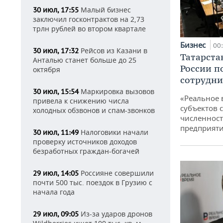
Малый бизнес
30 июл, 17:55
заключил госконтрактов на 2,73
трлн рублей во втором квартале
Бизнес
00
Рейсов из Казани в
30 июл, 17:32
Татарста
Анталью станет больше до 25
России п
октября
сотрудни
Маркировка вызовов
30 июл, 15:54
«Реальное 
привела к снижению числа
субъектов 
холодных обзвонов и спам-звонков
численност
предприят
Налоговики начали
30 июл, 11:49
проверку источников доходов
безработных граждан-богачей
Россияне совершили
29 июл, 14:05
почти 500 тыс. поездок в Грузию с
начала года
Из-за ударов дронов
29 июл, 09:05