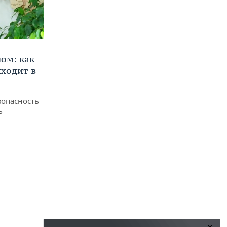
ом: как
ходит в
зопасность
ь
x