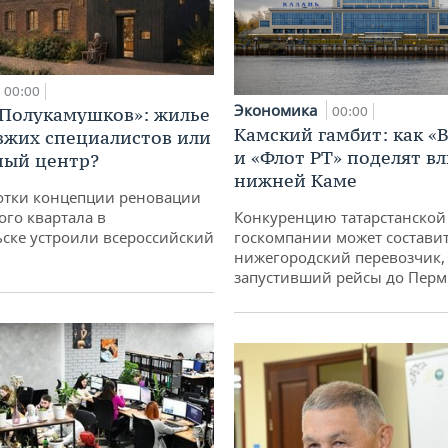
00:00
Экономика
00:00
«Полукамушков»: жилье
Камский гамбит: как «
зжих специалистов или
и «Флот РТ» поделят в
ный центр?
нижней Каме
отки концепции реновации
Конкуренцию татарстанской
ого квартала в
госкомпании может состави
ске устроили всероссийский
нижегородский перевозчик,
запустивший рейсы до Пер