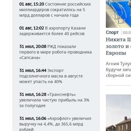
Состояние российских
01 авг, 15:20
миллиардеров сократилось на 5
млрд долларов с начала года
В аэропорту Казани
01 авг, 12:02
Спорт
00:
задерживается более 40 рейсов
Никита Ш
золото и
РЖД показали
31 июл, 20:08
первого в мире робота-проводника
Европы
«Сапсана»
Агния Тулу
будучи зап
Экспорт
31 июл, 16:44
сборной си
подсолнечного масла в августе
может упасть на 40%
«Транснефть»
31 июл, 16:28
увеличила чистую прибыль на 3%
за полугодие
«Аэрофлот» увеличил
31 июл, 16:06
выручку на 4,4%, до 365,6 млрд
рублей