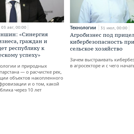
Технологии
03 авг, 00:00
31 июл, 00:00
аншин: «Синергия
Агробизнес под прицел
изнеса, граждан и
кибербезопасность при
дет республику к
сельское хозяйство
ескому успеху»
Зачем выстраивать кибербе
в агросекторе и с чего начат
кологии и природных
тарстана — о расчистке рек,
ции объектов накопленного
ифровизации и о том, какой
блика через 10 лет