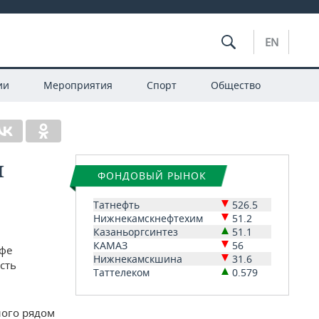
EN
ии
Мероприятия
Спорт
Общество
л
ФОНДОВЫЙ РЫНОК
Татнефть
526.5
Нижнекамскнефтехим
51.2
Казаньоргсинтез
51.1
КАМАЗ
56
афе
Нижнекамскшина
31.6
сть
Таттелеком
0.579
ного рядом