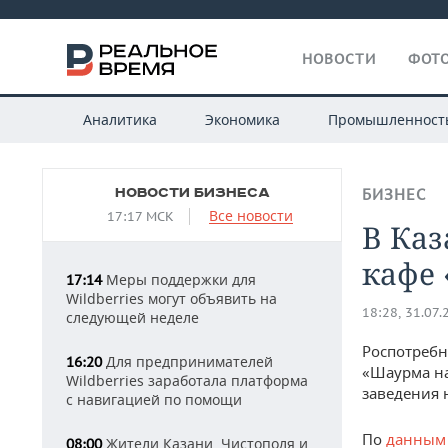
НОВОСТИ
ФОТО
Аналитика
Экономика
Промышленност
НОВОСТИ БИЗНЕСА
БИЗНЕС
Все новости
17:17 МСК
В Каз
кафе 
Меры поддержки для
17:14
Wildberries могут объявить на
18:28, 31.07.
следующей неделе
Роспотребн
Для предпринимателей
16:20
«Шаурма на
Wildberries заработала платформа
заведения н
с навигацией по помощи
По
данным 
Жители Казани, Чистополя и
08:00