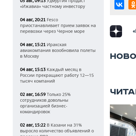
Удмуртия продаст
05 авг, 09:13
«Ижавиа» частному инвестору
Fesco
04 авг, 20:21
приостанавливает прием заявок на
«
перевозки через Черное море
Иракская
04 авг, 15:21
авиакомпания возобновила полеты
НОВО
в Москву
Каждый месяц в
04 авг, 15:13
России прекращают работу 12—15
тысяч компаний
ЧИТА
Только 25%
02 авг, 16:59
сотрудников довольны
организацией бизнес-
командировок
В Казани на 31%
02 авг, 15:22
выросло количество объявлений о