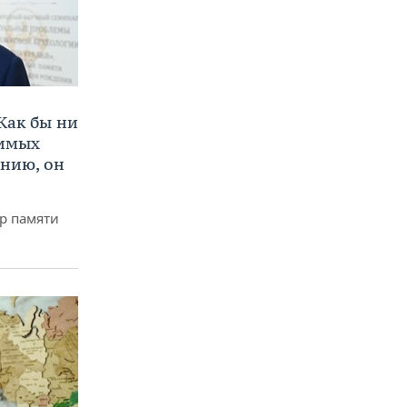
Как бы ни
нимых
ению, он
р памяти