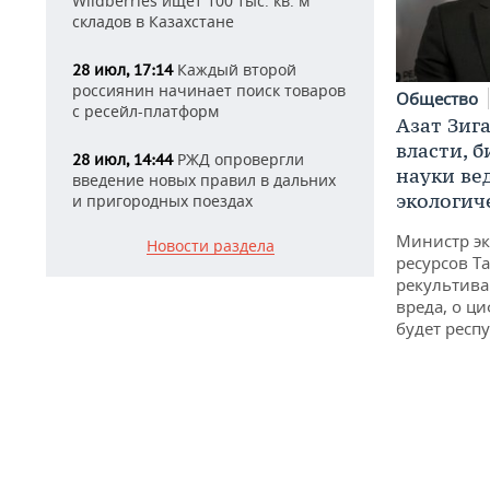
Wildberries ищет 100 тыс. кв. м
складов в Казахстане
Каждый второй
28 июл, 17:14
россиянин начинает поиск товаров
Общество
с ресейл-платформ
Азат Зиг
власти, б
РЖД опровергли
28 июл, 14:44
науки ве
введение новых правил в дальних
экологич
и пригородных поездах
Министр э
Новости раздела
ресурсов Та
рекультива
вреда, о ц
будет респу