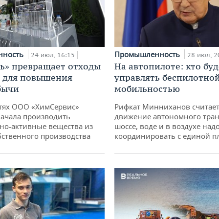
нность
Промышленность
24 июл, 16:15
28 июл, 2
ь» превращает отходы
На автопилоте: кто буд
т для повышения
управлять беспилотно
бычи
мобильностью
тях ООО «ХимСервис»
Рифкат Минниханов считает
ачала производить
движение автономного тран
но-активные вещества из
шоссе, воде и в воздухе над
бственного производства
координировать с единой 