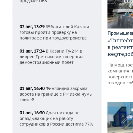
продаже ПВЗ
65% жителей Казани
02 авг, 13:29
готовы пройти проверку на
Промышле
полиграфе при трудоустройстве
«Татнефт
в реаген
В Казани Ту-214 в
01 авг, 17:24
нефтедо
ливрее Третьяковки совершил
демонстрационный полет
На мощнос
компания н
поверхност
отходов со
Финляндия закрыла
01 авг, 16:40
ворота на границе с РФ из-за чумы
свиней
Доля никогда не
01 авг, 16:30
опаздывающих на работу
сотрудников в России достигла 77%