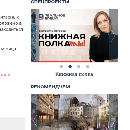
анитарных
положено в
находиться
 месяца.
Книжная полка
ал в