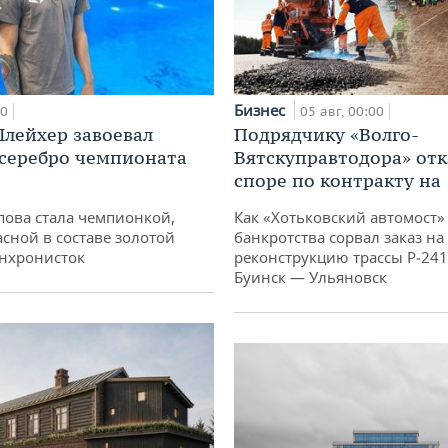
Бизнес
00
05 авг, 00:00
лейхер завоевал
Подрядчику «Волго-
 серебро чемпионата
Вятскуправтодора» отк
споре по контракту на 
пова стала чемпионкой,
Как «Хотьковский автомост»
асной в составе золотой
банкротства сорвал заказ на
нхронисток
реконструкцию трассы Р‑241
Буинск — Ульяновск