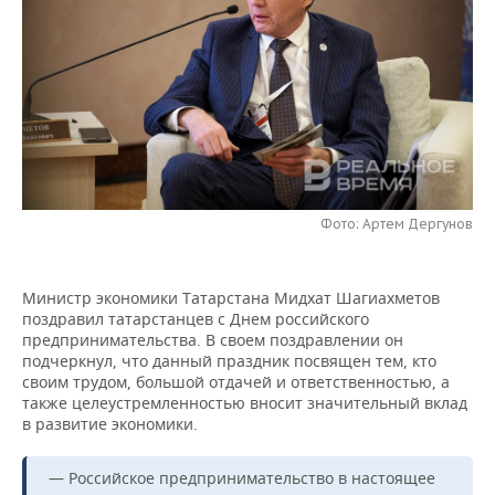
НЕФТЕХИМИЯ
РОЗНИЧНАЯ ТОРГОВЛЯ
НОВОСТИ ТЕХНОЛОГИЙ
МЕРОПРИЯТИЯ
НЕФТЬ
ТРАНСПОРТ
IT
НОВОСТИ МЕРОПРИЯТИЙ
СПОРТ
ОПК
УСЛУГИ
МЕДИА
ВЫЕЗДНАЯ РЕДАКЦИЯ
НОВОСТИ СПОРТА
ОБЩЕСТВО
ЭНЕРГЕТИКА
ТЕЛЕКОММУНИКАЦИИ
БИЗНЕС-БРАНЧИ
ФУТБОЛ
НОВОСТИ ОБЩЕСТВА
ФОТОГАЛЕРЕЯ
Фото: Артем Дергунов
ONLINE-КОНФЕРЕНЦИИ
ХОККЕЙ
ВЛАСТЬ
СЮЖЕТЫ
ОТКРЫТАЯ ЛЕКЦИЯ
БАСКЕТБОЛ
ИНФРАСТРУКТУРА
СПРАВОЧНИК
Министр экономики Татарстана Мидхат Шагиахметов
поздравил татарстанцев с Днем российского
предпринимательства. В своем поздравлении он
ВОЛЕЙБОЛ
ИСТОРИЯ
СПИСОК ПЕРСОН
ПОЛНАЯ ВЕРСИЯ
подчеркнул, что данный праздник посвящен тем, кто
своим трудом, большой отдачей и ответственностью, а
КИБЕРСПОРТ
КУЛЬТУРА
СПИСОК КОМПАНИЙ
также целеустремленностью вносит значительный вклад
в развитие экономики.
ФИГУРНОЕ КАТАНИЕ
МЕДИЦИНА
— Российское предпринимательство в настоящее