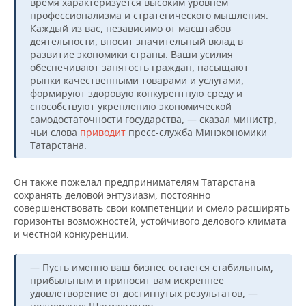
ВОДНЫЕ ВИДЫ СПОРТА
ОБРАЗОВАНИЕ
время характеризуется высоким уровнем
профессионализма и стратегического мышления.
Каждый из вас, независимо от масштабов
ХОККЕЙ С МЯЧОМ
ПРОИСШЕСТВИЯ
деятельности, вносит значительный вклад в
развитие экономики страны. Ваши усилия
обеспечивают занятость граждан, насыщают
рынки качественными товарами и услугами,
формируют здоровую конкурентную среду и
способствуют укреплению экономической
самодостаточности государства, — сказал министр,
чьи слова
приводит
пресс-служба Минэкономики
Татарстана.
Он также пожелал предпринимателям Татарстана
сохранять деловой энтузиазм, постоянно
совершенствовать свои компетенции и смело расширять
горизонты возможностей, устойчивого делового климата
и честной конкуренции.
— Пусть именно ваш бизнес остается стабильным,
прибыльным и приносит вам искреннее
удовлетворение от достигнутых результатов, —