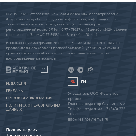
© 2015 - 2026 Сетевое издание «Реальное время» Зарегистрировано
Федеральной службой по надзору в сфере связи, информационных
технологий и массовых коммуникаций (Роскомнадзор) –
регистрационный номер ЭЛ № ФС 77 - 79627 от 18 декабря 2020 г. (ранее
свидетельство Эл № ФС 77-59331 от 18 сентября 2014 г.)
Использование материалов Реального Времени разрешено только с
предварительного согласия правообладателей, упоминание сайта и
прямая гиперссылка обязательны при частичном или полном
воспроизведении материалов.
18+
RU
EN
РЕДАКЦИЯ
РЕКЛАМА
Учредитель ООО «Реальное
ПРАВОВАЯ ИНФОРМАЦИЯ
время»
Главный редактор Саушина А.А.
ПОЛИТИКА О ПЕРСОНАЛЬНЫХ
Телефон редакции: +7 (843) 222-
ДАННЫХ
90-80
info@realnoevremya.ru
Полная версия
Тестовая версия