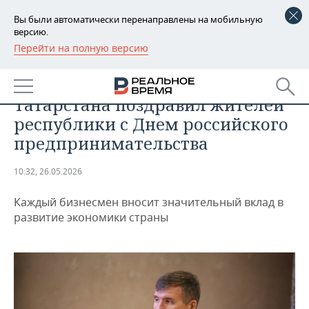
Вы были автоматически перенаправлены на мобильную
версию.
Перейти на полную версию
РЕГИОНЫ
БИЗНЕС
Глава Минэкономики
БАШКОРТОСТАН
НОВОСТИ
Татарстана поздравил жителей
ТАТАРСТАН
АНАЛИТИКА
республики с Днем российского
предпринимательства
УДМУРТИЯ
НОВОСТИ АНАЛИТИКИ
ЭКОНОМИКА
10:32, 26.05.2026
ДЕКЛАРАЦИИ О ДОХОДАХ
НОВОСТИ ЭКОНОМИКИ
ПРОМЫШЛЕННОСТЬ
Каждый бизнесмен вносит значительный вклад в
КОРОЛИ ГОСЗАКАЗА ПФО
ФИНАНСЫ
НОВОСТИ
НЕДВИЖИМОСТЬ
развитие экономики страны
ПРОМЫШЛЕННОСТИ
ВУЗЫ ТАТАРСТАНА
БАНКИ
НОВОСТИ НЕДВИЖИМОСТИ
АВТО
АГРОПРОМ
КОМУ ПРИНАДЛЕЖАТ
БЮДЖЕТ
НОВОСТИ АВТО
БИЗНЕС
ТОРГОВЫЕ ЦЕНТРЫ
МАШИНОСТРОЕНИЕ
ТАТАРСТАНА
ИНВЕСТИЦИИ
НОВОСТИ БИЗНЕСА
ТЕХНОЛОГИИ