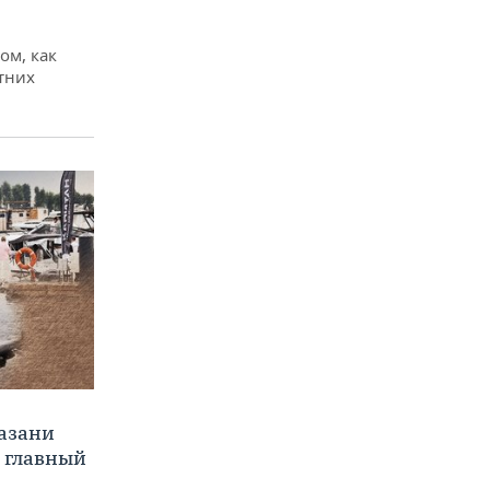
ом, как
тних
Казани
а главный