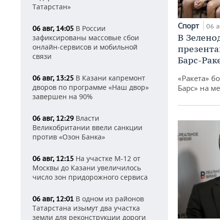
Татарстан»
Спорт
06 а
В России
06 авг, 14:05
В Зелено
зафиксированы массовые сбои
онлайн-сервисов и мобильной
презента
связи
Барс-Рак
В Казани капремонт
«Ракета» б
06 авг, 13:25
дворов по программе «Наш двор»
Барс» на ме
завершен на 90%
Власти
06 авг, 12:29
Великобритании ввели санкции
против «Озон Банка»
На участке М-12 от
06 авг, 12:15
Москвы до Казани увеличилось
число зон придорожного сервиса
В одном из районов
06 авг, 12:01
Татарстана изымут два участка
земли для реконструкции дороги