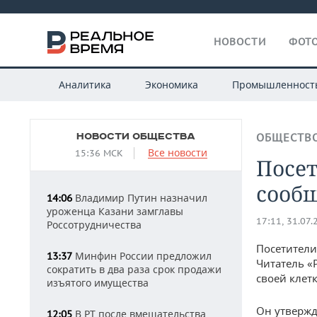
НОВОСТИ
ФОТО
Аналитика
Экономика
Промышленност
НОВОСТИ ОБЩЕСТВА
ОБЩЕСТВ
Все новости
15:36 МСК
Посет
сообщ
Владимир Путин назначил
14:06
уроженца Казани замглавы
17:11, 31.07.
Россотрудничества
Посетители
Минфин России предложил
13:37
Читатель «
сократить в два раза срок продажи
своей клетк
изъятого имущества
Он утвержд
В РТ после вмешательства
12:05