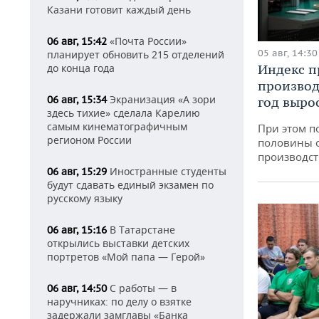
Казани готовит каждый день
«Почта России»
06 авг, 15:42
05 авг, 14:30
планирует обновить 215 отделений
Индекс 
до конца года
производ
Экранизация «А зори
06 авг, 15:34
год вырос
здесь тихие» сделала Карелию
самым кинематографичным
При этом п
регионом России
половины 
производст
Иностранные студенты
06 авг, 15:29
будут сдавать единый экзамен по
русскому языку
В Татарстане
06 авг, 15:16
открылись выставки детских
портретов «Мой папа — Герой»
С работы — в
06 авг, 14:50
наручниках: по делу о взятке
задержали замглавы «Банка