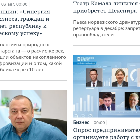
Театр Камала лишится 
03 авг, 00:00
приобретет Шекспира
аншин: «Синергия
изнеса, граждан и
Пьеса норвежского драматур
дет республику к
репертуара в декабре: запре
ескому успеху»
правообладатели
кологии и природных
тарстана — о расчистке рек,
ции объектов накопленного
ифровизации и о том, какой
блика через 10 лет
Бизнес
00:00
Опрос предпринимател
организуете работу с 