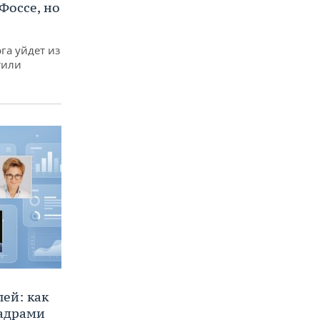
Фоссе, но
га уйдет из
тили
ей: как
кадрами