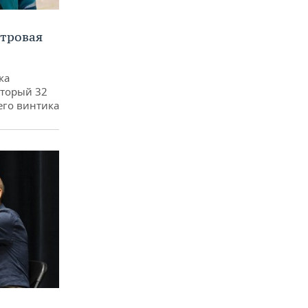
етровая
ка
оторый 32
его винтика