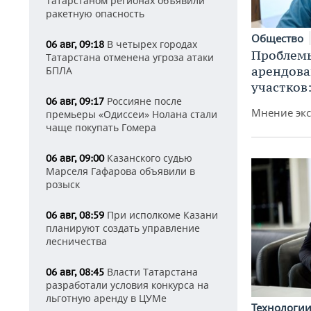
Татарстаном регионах объявили
ракетную опасность
Общество
В четырех городах
06 авг, 09:18
Проблемы
Татарстана отменена угроза атаки
арендов
БПЛА
участков
Россияне после
06 авг, 09:17
Мнение экс
премьеры «Одиссеи» Нолана стали
чаще покупать Гомера
Казанского судью
06 авг, 09:00
Марселя Гафарова объявили в
розыск
При исполкоме Казани
06 авг, 08:59
планируют создать управление
лесничества
Власти Татарстана
06 авг, 08:45
разработали условия конкурса на
льготную аренду в ЦУМе
Технологи