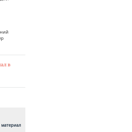
дний
ер
ал в
 материал