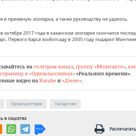
я в приемную зоопарка, а также руководству не удалось.
в октябре 2017 года в казанском зоопарке скончался после
рс. Первого барса зооботсаду в 2005 году подарил Минтим
сывайтесь на
телеграм-канал
,
группу «ВКонтакте»
,
кан
страницу в «Одноклассниках»
«Реального времени».
евные видео на
Rutube
и
«Дзене»
.
Происшествия
Татарстан
ь в соцсетях
Распечатать