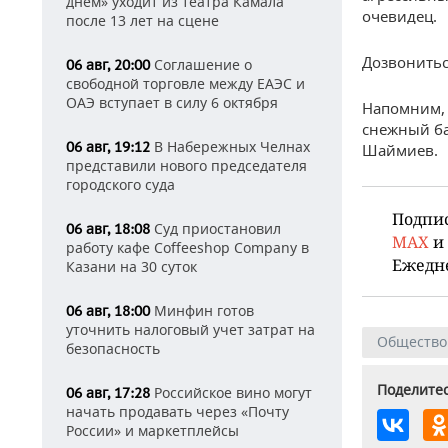
днем» уходит из театра Камала
очевидец.
после 13 лет на сцене
Дозвонитьс
Соглашение о
06 авг, 20:00
свободной торговле между ЕАЭС и
ОАЭ вступает в силу 6 октября
Напомним, 
снежный ба
В Набережных Челнах
06 авг, 19:12
Шаймиев.
представили нового председателя
городского суда
Подпи
Суд приостановил
06 авг, 18:08
MAX
и
работу кафе Coffeeshop Company в
Ежедн
Казани на 30 суток
Минфин готов
06 авг, 18:00
уточнить налоговый учет затрат на
Общество
безопасность
Поделитес
Российское вино могут
06 авг, 17:28
начать продавать через «Почту
России» и маркетплейсы