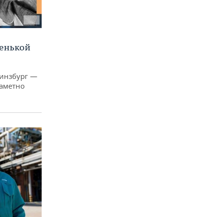
ленькой
Гинзбург —
заметно