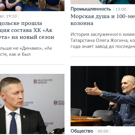
Промышленность
13:00
Морская душа и 100-м
вг, 19:10
дольске прошла
колонна
ция состава ХК «Ак
История заслуженного хими
ета» на новый сезон
Татарстана Олега Жогина, к
года знает завод до последн
ольше не «Динамо», «Ак
сте, как и был
Общество
00:00