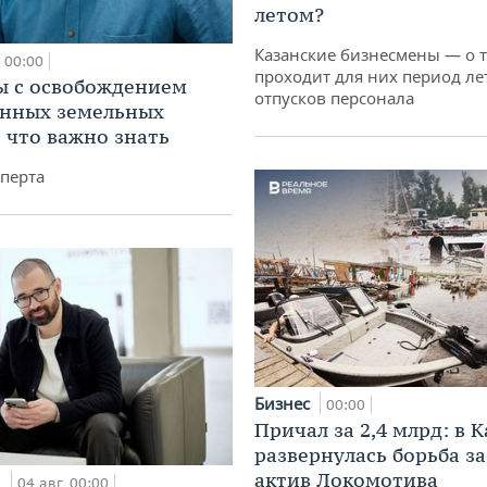
летом?
Казанские бизнесмены — о т
00:00
проходит для них период ле
 с освобождением
отпусков персонала
анных земельных
: что важно знать
перта
Бизнес
00:00
Причал за 2,4 млрд: в 
развернулась борьба з
актив Локомотива
и
04 авг, 00:00