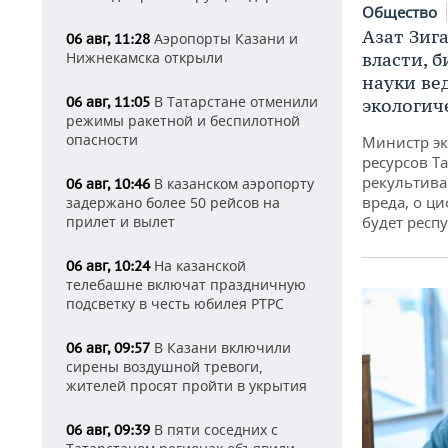
Общество
Азат Зиг
Аэропорты Казани и
06 авг, 11:28
Нижнекамска открыли
власти, б
науки ве
В Татарстане отменили
06 авг, 11:05
экологич
режимы ракетной и беспилотной
опасности
Министр э
ресурсов Та
рекультива
В казанском аэропорту
06 авг, 10:46
вреда, о ц
задержано более 50 рейсов на
прилет и вылет
будет респу
На казанской
06 авг, 10:24
телебашне включат праздничную
подсветку в честь юбилея РТРС
В Казани включили
06 авг, 09:57
сирены воздушной тревоги,
жителей просят пройти в укрытия
В пяти соседних с
06 авг, 09:39