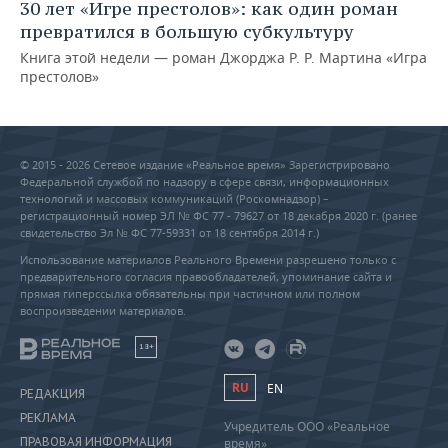
30 лет «Игре престолов»: как один роман
превратился в большую субкультуру
Книга этой недели — роман Джорджа Р. Р. Мартина «Игра
престолов»
© 2015 - 2026 Сетевое издание «Реальное время» Зарегистрировано
Федеральной службой по надзору в сфере связи, информационных
технологий и массовых коммуникаций (Роскомнадзор) –
регистрационный номер ЭЛ № ФС 77 - 79627 от 18 декабря 2020 г. (ранее
свидетельство Эл № ФС 77-59331 от 18 сентября 2014 г.)
Использование материалов Реального Времени разрешено только с
предварительного согласия правообладателей, упоминание сайта и
прямая гиперссылка обязательны при частичном или полном
воспроизведении материалов.
18+
RU
EN
РЕДАКЦИЯ
РЕКЛАМА
Учредитель ООО «Реальное
ПРАВОВАЯ ИНФОРМАЦИЯ
время»