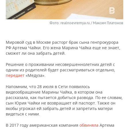
НЕФТЕХИМИЯ
РОЗНИЧНАЯ ТОРГОВЛЯ
НОВОСТИ ТЕХНОЛОГИЙ
МЕРОПРИЯТИЯ
НЕФТЬ
Фото: realnoevremya.ru / Максим Платонов
ТРАНСПОРТ
IT
НОВОСТИ МЕРОПРИЯТИЙ
СПОРТ
ОПК
УСЛУГИ
МЕДИА
ВЫЕЗДНАЯ РЕДАКЦИЯ
НОВОСТИ СПОРТА
ОБЩЕСТВО
ЭНЕРГЕТИКА
Мировой суд в Москве расторг брак сына генпрокурора
РФ Артема Чайки. Его жена Марина Чайка еще не знает,
ТЕЛЕКОММУНИКАЦИИ
БИЗНЕС-БРАНЧИ
ФУТБОЛ
НОВОСТИ ОБЩЕСТВА
ФОТОГАЛЕРЕЯ
сможет ли она забрать детей.
ONLINE-КОНФЕРЕНЦИИ
ХОККЕЙ
ВЛАСТЬ
СЮЖЕТЫ
Решение о проживании несовершеннолетних детей с
одним из родителей будет рассматриваться отдельно,
передает
«Медуза».
ОТКРЫТАЯ ЛЕКЦИЯ
БАСКЕТБОЛ
ИНФРАСТРУКТУРА
СПРАВОЧНИК
Напомним, что 28 июля в Сети появилось
ВОЛЕЙБОЛ
ИСТОРИЯ
СПИСОК ПЕРСОН
ПОЛНАЯ ВЕРСИЯ
видеообращение Марины Чайка, в котором она
рассказала, как пытается добиться развода. По ее словам,
сын Юрия Чайки не возвращает ей паспорт. Также он
КИБЕРСПОРТ
КУЛЬТУРА
СПИСОК КОМПАНИЙ
якобы угрожал ей забрать детей и запретить матери
видеться с ними.
ФИГУРНОЕ КАТАНИЕ
МЕДИЦИНА
В 2017 году американская компания
обвиняла
Артема