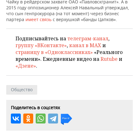
ВОДНЫЕ ВИДЫ СПОРТА
ОБРАЗОВАНИЕ
Чайку в рейдерском захвате ОАО «Павловскгранит». А в
2015 году оппозиционер Алексей Навальный утверждал,
что сын генпрокурора (на тот момент) через бизнес
ХОККЕЙ С МЯЧОМ
ПРОИСШЕСТВИЯ
партера
имеет связь
с верхушкой «банды Цапков».
Подписывайтесь на
телеграм-канал
,
группу «ВКонтакте»
,
канал в MAX
и
страницу в «Одноклассниках»
«Реального
времени». Ежедневные видео на
Rutube
и
«Дзене»
.
Общество
Поделитесь в соцсетях