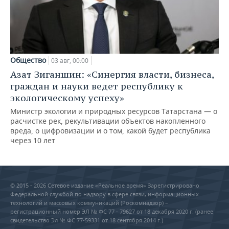
Общество
03 авг, 00:00
Азат Зиганшин: «Синергия власти, бизнеса,
граждан и науки ведет республику к
экологическому успеху»
Министр экологии и природных ресурсов Татарстана — о
расчистке рек, рекультивации объектов накопленного
вреда, о цифровизации и о том, какой будет республика
через 10 лет
© 2015 - 2026 Сетевое издание «Реальное время» Зарегистрировано
Федеральной службой по надзору в сфере связи, информационных
технологий и массовых коммуникаций (Роскомнадзор) –
регистрационный номер ЭЛ № ФС 77 - 79627 от 18 декабря 2020 г. (ранее
свидетельство Эл № ФС 77-59331 от 18 сентября 2014 г.)