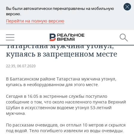
Вы были автоматически перенаправлены на мобильную
версию.
Перейти на полную версию
РЕГИОНЫ
ПРОИСШЕСТВИЯ
В Балтасинском районе
БАШКОРТОСТАН
НОВОСТИ
Татарстана мужчина утонул,
ТАТАРСТАН
АНАЛИТИКА
купаясь в запрещенном месте
УДМУРТИЯ
НОВОСТИ АНАЛИТИКИ
ЭКОНОМИКА
22:35, 06.07.2020
ДЕКЛАРАЦИИ О ДОХОДАХ
НОВОСТИ ЭКОНОМИКИ
ПРОМЫШЛЕННОСТЬ
В Балтасинском районе Татарстана мужчина утонул,
купаясь в необорудованном для этого месте.
КОРОЛИ ГОСЗАКАЗА ПФО
ФИНАНСЫ
НОВОСТИ
НЕДВИЖИМОСТЬ
ПРОМЫШЛЕННОСТИ
Сегодня в 16:05 в экстренные службы поступило
сообщение о том, что около населенного пункта Верхний
ВУЗЫ ТАТАРСТАНА
БАНКИ
НОВОСТИ НЕДВИЖИМОСТИ
АВТО
Шубан в искусственном водоеме утонул 53-летний
АГРОПРОМ
мужчина.
КОМУ ПРИНАДЛЕЖАТ
БЮДЖЕТ
НОВОСТИ АВТО
БИЗНЕС
ТОРГОВЫЕ ЦЕНТРЫ
МАШИНОСТРОЕНИЕ
По рассказам очевидцев, он отплыл 10 метров и скрылся
ТАТАРСТАНА
под водой. Тело погибшего извлекли из воды очевидцы.
ИНВЕСТИЦИИ
НОВОСТИ БИЗНЕСА
ТЕХНОЛОГИИ