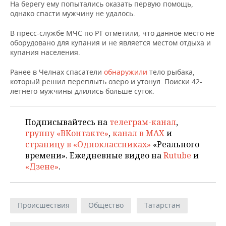
НЕФТЕХИМИЯ
На берегу ему попытались оказать первую помощь,
однако спасти мужчину не удалось.
РОЗНИЧНАЯ ТОРГОВЛЯ
НОВОСТИ ТЕХНОЛОГИЙ
МЕРОПРИЯТИЯ
НЕФТЬ
В пресс-службе МЧС по РТ отметили, что данное место не
ТРАНСПОРТ
IT
НОВОСТИ МЕРОПРИЯТИЙ
СПОРТ
оборудовано для купания и не является местом отдыха и
ОПК
купания населения.
УСЛУГИ
МЕДИА
ВЫЕЗДНАЯ РЕДАКЦИЯ
НОВОСТИ СПОРТА
ОБЩЕСТВО
Ранее в Челнах спасатели
обнаружили
тело рыбака,
ЭНЕРГЕТИКА
который решил переплыть озеро и утонул. Поиски 42-
ТЕЛЕКОММУНИКАЦИИ
БИЗНЕС-БРАНЧИ
ФУТБОЛ
НОВОСТИ ОБЩЕСТВА
ФОТОГАЛЕРЕЯ
летнего мужчины длились больше суток.
ONLINE-КОНФЕРЕНЦИИ
ХОККЕЙ
ВЛАСТЬ
СЮЖЕТЫ
Подписывайтесь на
телеграм-канал
,
группу «ВКонтакте»
,
канал в MAX
и
ОТКРЫТАЯ ЛЕКЦИЯ
БАСКЕТБОЛ
ИНФРАСТРУКТУРА
СПРАВОЧНИК
страницу в «Одноклассниках»
«Реального
времени». Ежедневные видео на
Rutube
и
ВОЛЕЙБОЛ
ИСТОРИЯ
СПИСОК ПЕРСОН
ПОЛНАЯ ВЕРСИЯ
«Дзене»
.
КИБЕРСПОРТ
КУЛЬТУРА
СПИСОК КОМПАНИЙ
ФИГУРНОЕ КАТАНИЕ
МЕДИЦИНА
Происшествия
Общество
Татарстан