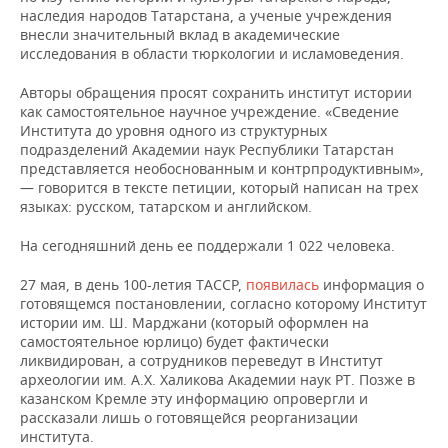
НЕФТЕХИМИЯ
наследия народов Татарстана, а ученые учреждения
внесли значительный вклад в академические
РОЗНИЧНАЯ ТОРГОВЛЯ
НОВОСТИ ТЕХНОЛОГИЙ
МЕРОПРИЯТИЯ
НЕФТЬ
исследования в области тюркологии и исламоведения.
ТРАНСПОРТ
IT
НОВОСТИ МЕРОПРИЯТИЙ
СПОРТ
Авторы обращения просят сохранить институт истории
ОПК
как самостоятельное научное учреждение. «Сведение
УСЛУГИ
МЕДИА
ВЫЕЗДНАЯ РЕДАКЦИЯ
НОВОСТИ СПОРТА
ОБЩЕСТВО
Института до уровня одного из структурных
ЭНЕРГЕТИКА
подразделений Академии наук Республики Татарстан
представляется необоснованным и контрпродуктивным»,
ТЕЛЕКОММУНИКАЦИИ
БИЗНЕС-БРАНЧИ
ФУТБОЛ
НОВОСТИ ОБЩЕСТВА
ФОТОГАЛЕРЕЯ
— говорится в тексте петиции, который написан на трех
языках: русском, татарском и английском.
ONLINE-КОНФЕРЕНЦИИ
ХОККЕЙ
ВЛАСТЬ
СЮЖЕТЫ
На сегодняшний день ее поддержали 1 022 человека.
ОТКРЫТАЯ ЛЕКЦИЯ
БАСКЕТБОЛ
ИНФРАСТРУКТУРА
СПРАВОЧНИК
27 мая, в день 100-летия ТАССР,
появилась
информация о
готовящемся постановлении, согласно которому Институт
ВОЛЕЙБОЛ
ИСТОРИЯ
СПИСОК ПЕРСОН
ПОЛНАЯ ВЕРСИЯ
истории им. Ш. Марджани (который оформлен на
самостоятельное юрлицо) будет фактически
КИБЕРСПОРТ
КУЛЬТУРА
СПИСОК КОМПАНИЙ
ликвидирован, а сотрудников переведут в Институт
археологии им. А.Х. Халикова Академии наук РТ. Позже в
казанском Кремле эту информацию опровергли и
ФИГУРНОЕ КАТАНИЕ
МЕДИЦИНА
рассказали лишь о готовящейся реорганизации
института.