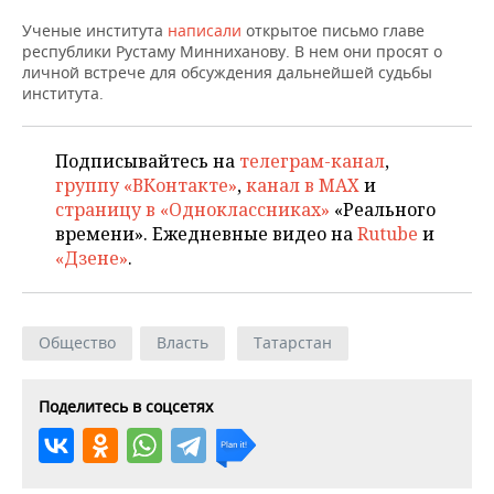
ВОДНЫЕ ВИДЫ СПОРТА
ОБРАЗОВАНИЕ
Ученые института
написали
открытое письмо главе
республики Рустаму Минниханову. В нем они просят о
ХОККЕЙ С МЯЧОМ
ПРОИСШЕСТВИЯ
личной встрече для обсуждения дальнейшей судьбы
института.
Подписывайтесь на
телеграм-канал
,
группу «ВКонтакте»
,
канал в MAX
и
страницу в «Одноклассниках»
«Реального
времени». Ежедневные видео на
Rutube
и
«Дзене»
.
Общество
Власть
Татарстан
Поделитесь в соцсетях