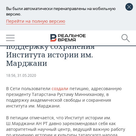
Вы были автоматически перенаправлены на мобильную
версию.
Перейти на полную версию
РЕГИОНЫ
ОБЩЕСТВО
В Сети появилась петиция в
БАШКОРТОСТАН
НОВОСТИ
поддержку сохранения
ТАТАРСТАН
АНАЛИТИКА
Института истории им.
Марджани
УДМУРТИЯ
НОВОСТИ АНАЛИТИКИ
ЭКОНОМИКА
18:56, 31.05.2020
ДЕКЛАРАЦИИ О ДОХОДАХ
НОВОСТИ ЭКОНОМИКИ
ПРОМЫШЛЕННОСТЬ
В Сети пользователи
создали
петицию, адресованную
КОРОЛИ ГОСЗАКАЗА ПФО
ФИНАНСЫ
НОВОСТИ
НЕДВИЖИМОСТЬ
президенту Татарстана Рустаму Минниханову, в
ПРОМЫШЛЕННОСТИ
поддержку академической свободы и сохранения
ВУЗЫ ТАТАРСТАНА
БАНКИ
НОВОСТИ НЕДВИЖИМОСТИ
АВТО
института им. Марджани.
АГРОПРОМ
В петиции отмечается, что Институт истории им.
КОМУ ПРИНАДЛЕЖАТ
БЮДЖЕТ
НОВОСТИ АВТО
БИЗНЕС
Ш.Марджани АН РТ давно зарекомендовал себя как
ТОРГОВЫЕ ЦЕНТРЫ
МАШИНОСТРОЕНИЕ
ТАТАРСТАНА
авторитетный научный центр, ведущий важную работу
ИНВЕСТИЦИИ
НОВОСТИ БИЗНЕСА
ТЕХНОЛОГИИ
по изучению истории и культуры татарского народа,