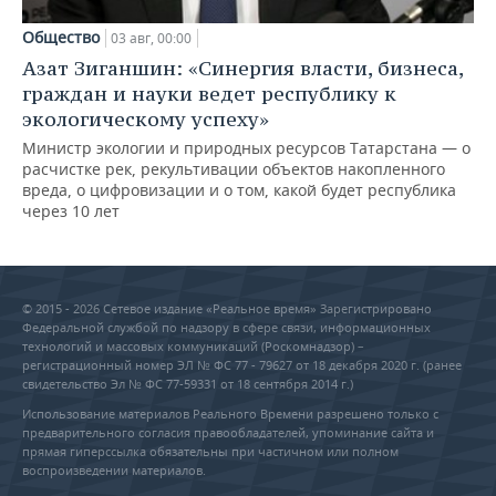
Общество
03 авг, 00:00
Азат Зиганшин: «Синергия власти, бизнеса,
граждан и науки ведет республику к
экологическому успеху»
Министр экологии и природных ресурсов Татарстана — о
расчистке рек, рекультивации объектов накопленного
вреда, о цифровизации и о том, какой будет республика
через 10 лет
© 2015 - 2026 Сетевое издание «Реальное время» Зарегистрировано
Федеральной службой по надзору в сфере связи, информационных
технологий и массовых коммуникаций (Роскомнадзор) –
регистрационный номер ЭЛ № ФС 77 - 79627 от 18 декабря 2020 г. (ранее
свидетельство Эл № ФС 77-59331 от 18 сентября 2014 г.)
Использование материалов Реального Времени разрешено только с
предварительного согласия правообладателей, упоминание сайта и
прямая гиперссылка обязательны при частичном или полном
воспроизведении материалов.