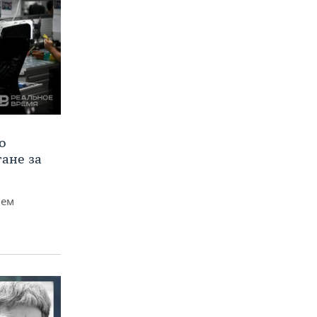
о
тане за
чем