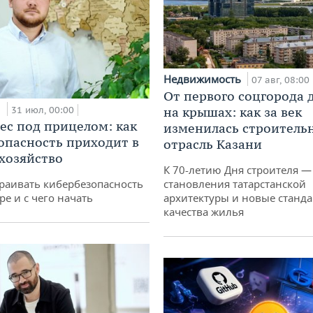
Недвижимость
07 авг, 08:00
От первого соцгорода 
и
31 июл, 00:00
на крышах: как за век
ес под прицелом: как
изменилась строитель
опасность приходит в
отрасль Казани
 хозяйство
К 70-летию Дня строителя —
раивать кибербезопасность
становления татарстанской
ре и с чего начать
архитектуры и новые станд
качества жилья