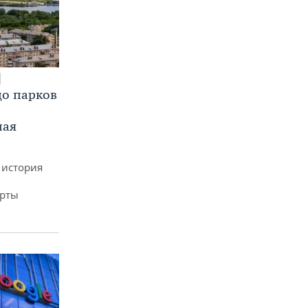
до парков
ная
 история
арты