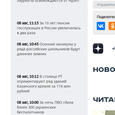
лауреаты освобождаются от НДФЛ
Управлени
Поделитес
За 10 лет пенсия
08 авг, 11:13
госслужащих в России увеличилась
в два раза
Осенние каникулы у
08 авг, 10:43
«
ряда российских школьников будут
длиннее зимних
НОВО
В столице РТ
08 авг, 10:12
отремонтируют ряд зданий
Казанского кремля за 174 млн
рублей
ЧИТА
За ночь ПВО сбила
08 авг, 10:00
более 300 украинских
беспилотников