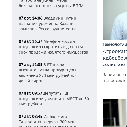
Татарстане усилят меры
безопасности из-за угрозы БПЛА
Владимир Путин
07 авг, 14:06
назначил уроженца Казани
замглавы Россотрудничества
Минфин России
07 авг, 13:37
Технологи
предложил сократить в два раза
Агробизн
срок продажи изъятого имущества
кибербез
сельское
В РТ после
07 авг, 12:05
вмешательства прокуратуры
Зачем выст
выделено 273 млн рублей для
в агросекто
детей-сирот
Депутаты ГД
07 авг, 09:37
предложили увеличить МРОТ до 50
тыс. рублей
Из бюджета
07 авг, 08:45
Татарстана выделят 300 млн