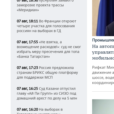
Хуснуллин заявил о
07 авг, 18:30
заморозке проекта трассы
«Меридиан»
Во Франции откроют
07 авг, 18:11
четыре участка для голосования
россиян на выборах в ГД
Промышле
«Не взятка, а
07 авг, 17:55
На автоп
возмещение расходов!»: суд не смог
управлят
избрать меру пресечения для топа
«Банка Татарстан»
мобильн
Рифкат Мин
Россия предложила
07 авг, 17:23
движение а
странам БРИКС общую платформу
шоссе, воде
для поддержки МСП
координир
Суд Казани отпустил
07 авг, 16:25
главу «Ай Пи Групп» из СИЗО под
домашний арест по делу на 5 млн
На выборах в
07 авг, 16:20