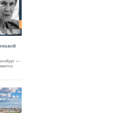
ленькой
Гинзбург —
заметно