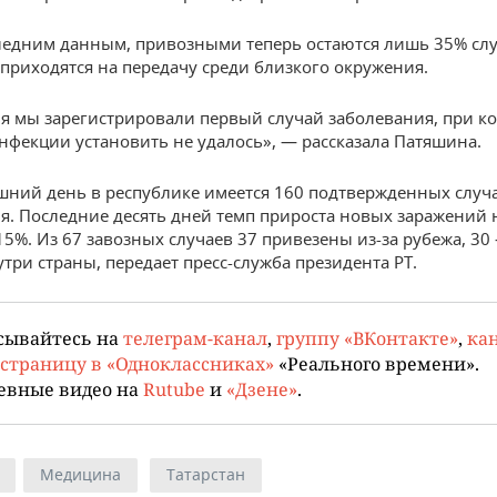
следним данным, привозными теперь остаются лишь 35% слу
приходятся на передачу среди близкого окружения.
ля мы зарегистрировали первый случай заболевания, при к
нфекции установить не удалось», — рассказала Патяшина.
шний день в республике имеется 160 подтвержденных случ
я. Последние десять дней темп прироста новых заражений 
5%. Из 67 завозных случаев 37 привезены из-за рубежа, 30
утри страны, передает пресс-служба президента РТ.
сывайтесь на
телеграм-канал
,
группу «ВКонтакте»
,
кан
страницу в «Одноклассниках»
«Реального времени».
евные видео на
Rutube
и
«Дзене»
.
Медицина
Татарстан