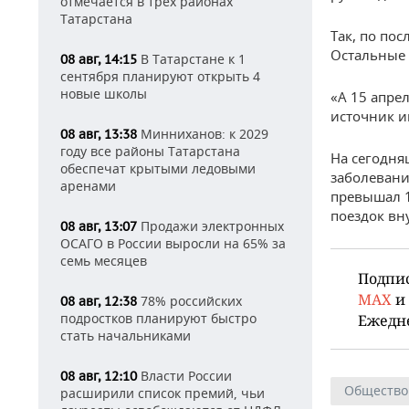
отмечается в трех районах
Татарстана
Так, по по
Остальные 
В Татарстане к 1
08 авг, 14:15
сентября планируют открыть 4
новые школы
«А 15 апре
источник и
Минниханов: к 2029
08 авг, 13:38
году все районы Татарстана
На сегодня
обеспечат крытыми ледовыми
заболевани
аренами
превышал 1
поездок вн
Продажи электронных
08 авг, 13:07
ОСАГО в России выросли на 65% за
семь месяцев
Подпи
MAX
и
78% российских
08 авг, 12:38
подростков планируют быстро
Ежедн
стать начальниками
Власти России
08 авг, 12:10
Общество
расширили список премий, чьи