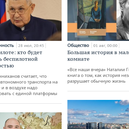
нность
Общество
28 июл, 20:45
01 авг, 00:00
илоте: кто будет
Большая история в ма
ь беспилотной
комнате
остью
«Все наши вчера» Наталии 
книга о том, как история не
ниханов считает, что
разрушает обычную жизнь
втономного транспорта на
 и в воздухе надо
овать с единой платформы