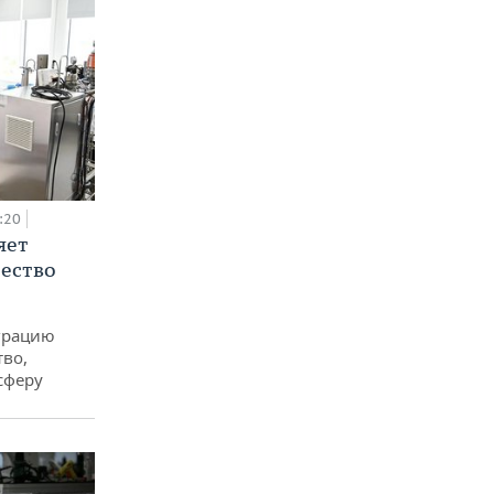
:20
яет
ество
еграцию
тво,
сферу