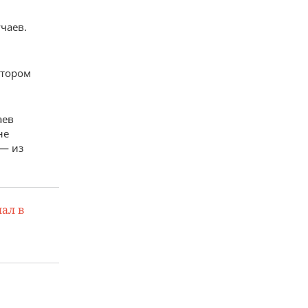
чаев.
отором
аев
не
 — из
ал в