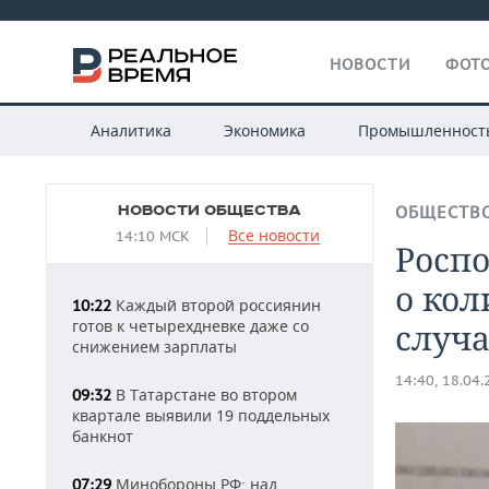
НОВОСТИ
ФОТО
Аналитика
Экономика
Промышленност
НОВОСТИ ОБЩЕСТВА
ОБЩЕСТВ
Все новости
14:10 МСК
Роспо
о кол
Каждый второй россиянин
10:22
готов к четырехдневке даже со
случа
снижением зарплаты
14:40, 18.04
В Татарстане во втором
09:32
квартале выявили 19 поддельных
банкнот
Минобороны РФ: над
07:29