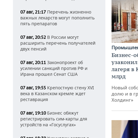
Перечень жизненно
07 авг, 21:17
важных лекарств могут пополнить
пять препаратов
В России могут
07 авг, 20:52
расширить перечень получателей
Промышле
двух пенсий
Бизнес-о
узаконил
Законопроект об
07 авг, 20:11
усилении санкций против РФ и
лагеря в
Ирана прошел Сенат США
млрд
Новый собс
Крепостную стену XVI
07 авг, 19:55
долю и в г
века в Казанском кремле ждет
реставрация
Холдинг»
Бизнес обяжут
07 авг, 19:10
регистрировать сим-карты для
устройств на «Госуслугах»