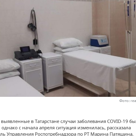
Фото: re
е выявленные в Татарстане случаи заболевания COVID-19 б
 однако с начала апреля ситуация изменилась, рассказала
ль Управления Роспотребнадзора по РТ Марина Патяшина.