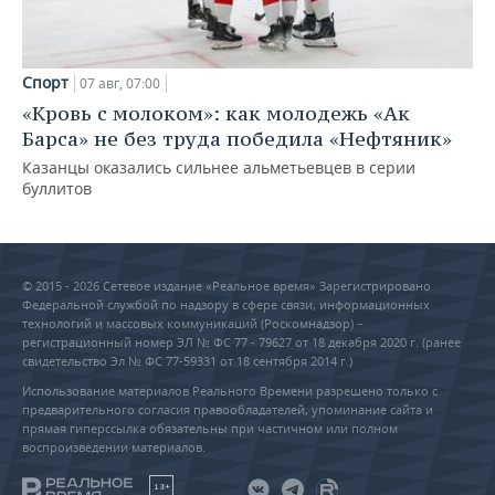
Спорт
07 авг, 07:00
«Кровь с молоком»: как молодежь «Ак
Барса» не без труда победила «Нефтяник»
Казанцы оказались сильнее альметьевцев в серии
буллитов
© 2015 - 2026 Сетевое издание «Реальное время» Зарегистрировано
Федеральной службой по надзору в сфере связи, информационных
технологий и массовых коммуникаций (Роскомнадзор) –
регистрационный номер ЭЛ № ФС 77 - 79627 от 18 декабря 2020 г. (ранее
свидетельство Эл № ФС 77-59331 от 18 сентября 2014 г.)
Использование материалов Реального Времени разрешено только с
предварительного согласия правообладателей, упоминание сайта и
прямая гиперссылка обязательны при частичном или полном
воспроизведении материалов.
18+