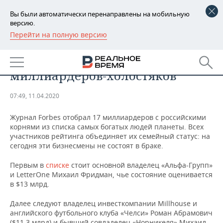
Вы были автоматически перенаправлены на мобильную
версию.
Перейти на полную версию
РЕГИОНЫ
АНАЛИТИКА
Forbes составил список
БАШКОРТОСТАН
НОВОСТИ
миллиардеров-холостяков
ТАТАРСТАН
АНАЛИТИКА
07:49, 11.04.2020
УДМУРТИЯ
НОВОСТИ АНАЛИТИКИ
ЭКОНОМИКА
Журнал Forbes отобрал 17 миллиардеров с российскими
корнями из списка самых богатых людей планеты. Всех
ДЕКЛАРАЦИИ О ДОХОДАХ
НОВОСТИ ЭКОНОМИКИ
ПРОМЫШЛЕННОСТЬ
участников рейтинга объединяет их семейный статус: на
сегодня эти бизнесмены не состоят в браке.
КОРОЛИ ГОСЗАКАЗА ПФО
ФИНАНСЫ
НОВОСТИ
НЕДВИЖИМОСТЬ
ПРОМЫШЛЕННОСТИ
Первым в
списке
стоит основной владелец «Альфа-Групп»
ВУЗЫ ТАТАРСТАНА
БАНКИ
НОВОСТИ НЕДВИЖИМОСТИ
АВТО
и LetterOne Михаил Фридман, чье состояние оценивается
АГРОПРОМ
в $13 млрд.
КОМУ ПРИНАДЛЕЖАТ
БЮДЖЕТ
НОВОСТИ АВТО
БИЗНЕС
ТОРГОВЫЕ ЦЕНТРЫ
МАШИНОСТРОЕНИЕ
Далее следуют владелец инвесткомпании Millhouse и
ТАТАРСТАНА
английского футбольного клуба «Челси» Роман Абрамович
ИНВЕСТИЦИИ
НОВОСТИ БИЗНЕСА
ТЕХНОЛОГИИ
($11,3 млрд) и бывший совладелец «Норникеля» Михаил