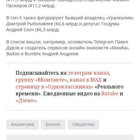
НЕФТЕХИМИЯ
Прохоров ($11,2 млрд).
РОЗНИЧНАЯ ТОРГОВЛЯ
НОВОСТИ ТЕХНОЛОГИЙ
МЕРОПРИЯТИЯ
НЕФТЬ
В топ-5 также фигурируют бывший владелец «Уралкалия»
Дмитрий Рыболовлев ($6,6 млрд) и депутат Госдумы
ТРАНСПОРТ
IT
НОВОСТИ МЕРОПРИЯТИЙ
СПОРТ
Андрей Скоч ($6,3 млрд).
ОПК
УСЛУГИ
МЕДИА
ВЫЕЗДНАЯ РЕДАКЦИЯ
НОВОСТИ СПОРТА
ОБЩЕСТВО
В список вошли, например, основатель Telegram Павел
ЭНЕРГЕТИКА
Дуров и создатель сервисов онлайн-знакомств «Мамба»,
Badoo и Bumble Андрей Андреев.
ТЕЛЕКОММУНИКАЦИИ
БИЗНЕС-БРАНЧИ
ФУТБОЛ
НОВОСТИ ОБЩЕСТВА
ФОТОГАЛЕРЕЯ
ONLINE-КОНФЕРЕНЦИИ
ХОККЕЙ
ВЛАСТЬ
СЮЖЕТЫ
Подписывайтесь на
телеграм-канал
,
группу «ВКонтакте»
,
канал в MAX
и
ОТКРЫТАЯ ЛЕКЦИЯ
БАСКЕТБОЛ
ИНФРАСТРУКТУРА
СПРАВОЧНИК
страницу в «Одноклассниках»
«Реального
времени». Ежедневные видео на
Rutube
и
ВОЛЕЙБОЛ
ИСТОРИЯ
СПИСОК ПЕРСОН
ПОЛНАЯ ВЕРСИЯ
«Дзене»
.
КИБЕРСПОРТ
КУЛЬТУРА
СПИСОК КОМПАНИЙ
Аналитика
Бизнес
Общество
ФИГУРНОЕ КАТАНИЕ
МЕДИЦИНА