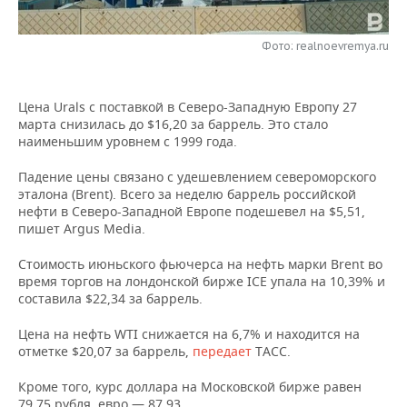
НЕФТЕХИМИЯ
РОЗНИЧНАЯ ТОРГОВЛЯ
НОВОСТИ ТЕХНОЛОГИЙ
МЕРОПРИЯТИЯ
НЕФТЬ
Фото: realnoevremya.ru
ТРАНСПОРТ
IT
НОВОСТИ МЕРОПРИЯТИЙ
СПОРТ
ОПК
Цена Urals с поставкой в Северо-Западную Европу 27
УСЛУГИ
МЕДИА
ВЫЕЗДНАЯ РЕДАКЦИЯ
НОВОСТИ СПОРТА
ОБЩЕСТВО
марта снизилась до $16,20 за баррель. Это стало
ЭНЕРГЕТИКА
наименьшим уровнем с 1999 года.
ТЕЛЕКОММУНИКАЦИИ
БИЗНЕС-БРАНЧИ
ФУТБОЛ
НОВОСТИ ОБЩЕСТВА
ФОТОГАЛЕРЕЯ
Падение цены связано с удешевлением североморского
эталона (Brent). Всего за неделю баррель российской
ONLINE-КОНФЕРЕНЦИИ
ХОККЕЙ
ВЛАСТЬ
СЮЖЕТЫ
нефти в Северо-Западной Европе подешевел на $5,51,
пишет Argus Media.
ОТКРЫТАЯ ЛЕКЦИЯ
БАСКЕТБОЛ
ИНФРАСТРУКТУРА
СПРАВОЧНИК
Стоимость июньского фьючерса на нефть марки Brent во
время торгов на лондонской бирже ICE упала на 10,39% и
ВОЛЕЙБОЛ
ИСТОРИЯ
СПИСОК ПЕРСОН
ПОЛНАЯ ВЕРСИЯ
составила $22,34 за баррель.
КИБЕРСПОРТ
КУЛЬТУРА
СПИСОК КОМПАНИЙ
Цена на нефть WTI снижается на 6,7% и находится на
отметке $20,07 за баррель,
передает
ТАСС.
ФИГУРНОЕ КАТАНИЕ
МЕДИЦИНА
Кроме того, курс доллара на Московской бирже равен
79,75 рубля, евро — 87,93.