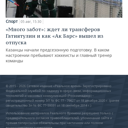
Спорт
05 авг, 15:30
«Много забот»: ждет ли трансферов
Гатиятулин и как «Ак Барс» вышел из
отпуска
Казанцы начали предсезонную подготовку. В каком
настроении пребывают хоккеисты и главный тренер
команды
© 2015 - 2026 Сетевое издание «Реальное время» Зарегистрировано
Федеральной службой по надзору в сфере связи, информационных
технологий и массовых коммуникаций (Роскомнадзор) –
регистрационный номер ЭЛ № ФС 77 - 79627 от 18 декабря 2020 г. (ранее
свидетельство Эл № ФС 77-59331 от 18 сентября 2014 г.)
Использование материалов Реального Времени разрешено только с
предварительного согласия правообладателей, упоминание сайта и
прямая гиперссылка обязательны при частичном или полном
воспроизведении материалов.