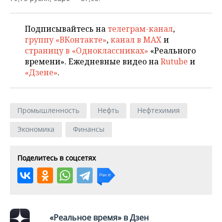
ВОДНЫЕ ВИДЫ СПОРТА
ОБРАЗОВАНИЕ
ХОККЕЙ С МЯЧОМ
ПРОИСШЕСТВИЯ
Подписывайтесь на
телеграм-канал
,
группу «ВКонтакте»
,
канал в MAX
и
страницу в «Одноклассниках»
«Реального
времени». Ежедневные видео на
Rutube
и
«Дзене»
.
Промышленность
Нефть
Нефтехимия
Экономика
Финансы
Поделитесь в соцсетях
«Реальное время» в Дзен