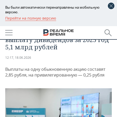
Вы были автоматически перенаправлены на мобильную
версию.
Перейти на полную версию
РЕГИОНЫ
ПРОМЫШЛЕННОСТЬ
«Казаньоргсинтез» направит на
БАШКОРТОСТАН
НОВОСТИ
выплату дивидендов за 2025 год
ТАТАРСТАН
АНАЛИТИКА
5,1 млрд рублей
УДМУРТИЯ
НОВОСТИ АНАЛИТИКИ
ЭКОНОМИКА
12:17, 18.06.2026
ДЕКЛАРАЦИИ О ДОХОДАХ
НОВОСТИ ЭКОНОМИКИ
ПРОМЫШЛЕННОСТЬ
Выплаты на одну обыкновенную акцию составят
2,85 рубля, на привилегированную — 0,25 рубля
КОРОЛИ ГОСЗАКАЗА ПФО
ФИНАНСЫ
НОВОСТИ
НЕДВИЖИМОСТЬ
ПРОМЫШЛЕННОСТИ
ВУЗЫ ТАТАРСТАНА
БАНКИ
НОВОСТИ НЕДВИЖИМОСТИ
АВТО
АГРОПРОМ
КОМУ ПРИНАДЛЕЖАТ
БЮДЖЕТ
НОВОСТИ АВТО
БИЗНЕС
ТОРГОВЫЕ ЦЕНТРЫ
МАШИНОСТРОЕНИЕ
ТАТАРСТАНА
ИНВЕСТИЦИИ
НОВОСТИ БИЗНЕСА
ТЕХНОЛОГИИ