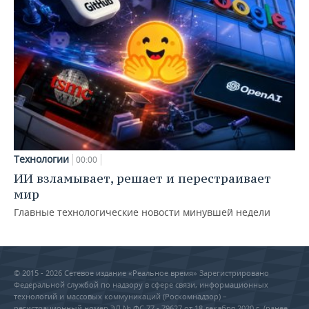
Технологии
00:00
ИИ взламывает, решает и перестраивает
мир
Главные технологические новости минувшей недели
© 2015 - 2026 Сетевое издание «Реальное время» Зарегистрировано
Федеральной службой по надзору в сфере связи, информационных
технологий и массовых коммуникаций (Роскомнадзор) –
регистрационный номер ЭЛ № ФС 77 - 79627 от 18 декабря 2020 г. (ранее