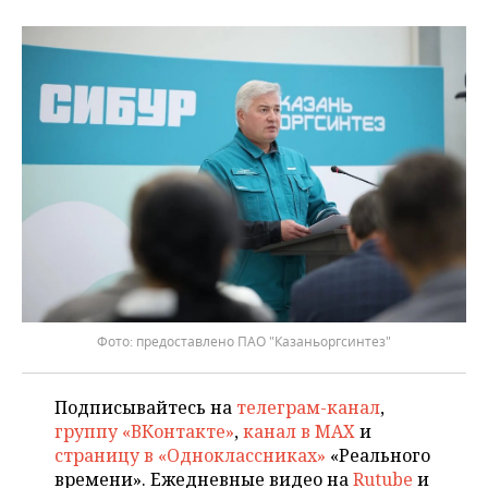
ВОДНЫЕ ВИДЫ СПОРТА
ОБРАЗОВАНИЕ
ХОККЕЙ С МЯЧОМ
ПРОИСШЕСТВИЯ
предоставлено ПАО "Казаньоргсинтез"
Подписывайтесь на
телеграм-канал
,
группу «ВКонтакте»
,
канал в MAX
и
страницу в «Одноклассниках»
«Реального
времени». Ежедневные видео на
Rutube
и