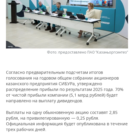
НЕФТЕХИМИЯ
РОЗНИЧНАЯ ТОРГОВЛЯ
НОВОСТИ ТЕХНОЛОГИЙ
МЕРОПРИЯТИЯ
НЕФТЬ
ТРАНСПОРТ
IT
НОВОСТИ МЕРОПРИЯТИЙ
СПОРТ
ОПК
УСЛУГИ
МЕДИА
ВЫЕЗДНАЯ РЕДАКЦИЯ
НОВОСТИ СПОРТА
ОБЩЕСТВО
ЭНЕРГЕТИКА
ТЕЛЕКОММУНИКАЦИИ
БИЗНЕС-БРАНЧИ
ФУТБОЛ
НОВОСТИ ОБЩЕСТВА
ФОТОГАЛЕРЕЯ
Фото: предоставлено ПАО "Казаньоргсинтез"
ONLINE-КОНФЕРЕНЦИИ
ХОККЕЙ
ВЛАСТЬ
СЮЖЕТЫ
Согласно предварительным подсчетам итогов
голосования на годовом общем собрании акционеров
ОТКРЫТАЯ ЛЕКЦИЯ
БАСКЕТБОЛ
ИНФРАСТРУКТУРА
СПРАВОЧНИК
казанского предприятия СИБУРа, утверждено
распределение прибыли по результатам 2025 года. 70%
ВОЛЕЙБОЛ
ИСТОРИЯ
СПИСОК ПЕРСОН
ПОЛНАЯ ВЕРСИЯ
от чистой прибыли компании (5,1 млрд рублей) будет
направлено на выплату дивидендов.
КИБЕРСПОРТ
КУЛЬТУРА
СПИСОК КОМПАНИЙ
Выплаты на одну обыкновенную акцию составят 2,85
рубля, на привилегированную — 0,25 рубля.
ФИГУРНОЕ КАТАНИЕ
МЕДИЦИНА
Официальная информация будет опубликована в течение
трех рабочих дней.