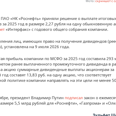
Фото:
скриншот с са
ПАО «НК «Роснефть» приняли решение о выплате итоговы
 за 2025 год в размере 2,27 рубля на одну обыкновенную 
ает
«Интерфакс» с годового общего собрания компании.
еления лиц, имеющих право на получение дивидендов (рее
), установлена на 9 июля 2026 года.
ая прибыль компании по МСФО за 2025 год составила 293 
учетом ранее выплаченного промежуточного дивиденда в р
 на акцию суммарные дивидендные выплаты акционерам за
од составят 13,83 руб. на одну акцию, что соответствует
ой политике компании направлять на эти цели не менее 5
оябре, президент Владимир Путин
подписал
закон о ежемес
размере 5,5 млрд рублей для «Роснефти», «Газпрома» и «Олк
Зульфат Ш