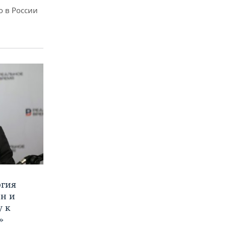
о в России
ргия
ан и
у к
»