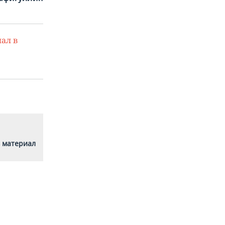
ал в
 материал