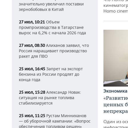
значительно увеличил поставки
кинематогр
зернобобовых в Китай
Homo cinem
Объем
27 июл, 10:21
промпроизводства в Татарстане
вырос на 6,2% с начала 2026 года
Алиханов заявил, что
27 июл, 08:30
Россия наращивает производство
ракет для ПВО
Запрет на экспорт
25 июл, 16:45
бензина из России продлят до
конца года
Экономик
Александр Новак:
25 июл, 15:28
«Развити
ситуация на рынке топлива
стабилизируется
ценных б
непрекр
Рустам Минниханов
25 июл, 11:25
— об уборочной кампании: «Вопрос
Один из ос
обеспечения топливом решен»
инфраструк