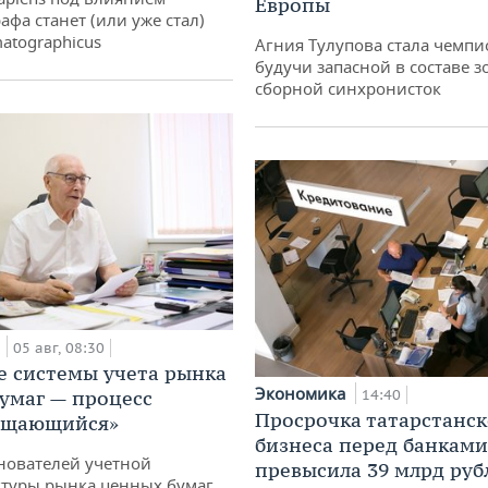
Европы
афа станет (или уже стал)
atographicus
Агния Тулупова стала чемпи
будучи запасной в составе з
сборной синхронисток
а
05 авг, 08:30
е системы учета рынка
Экономика
умаг — процесс
14:40
Просрочка татарстанск
ащающийся»
бизнеса перед банками
нователей учетной
превысила 39 млрд руб
туры рынка ценных бумаг