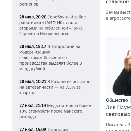
сельское
регионов
Зачем выст
Серебряный забег:
28 июл, 20:20
в агросекто
работники «ТАИФ-НК» стали
вторыми на юбилейной «Гонке
Героев» в Менделеевске
В Татарстане на
28 июл, 18:17
модернизацию
сельскохозяйственного
производства выделят более 3
млрд рублей
В Казани вырос спрос
28 июл, 10:21
на автозапчасти — на 7,5% за
квартал
Общество
Медь потеряла более
27 июл, 21:14
Лев Наум
10% стоимости после майского
световых
рекорда
Писатель Л
Татарстан
27 июл, 15:09
что Homo s