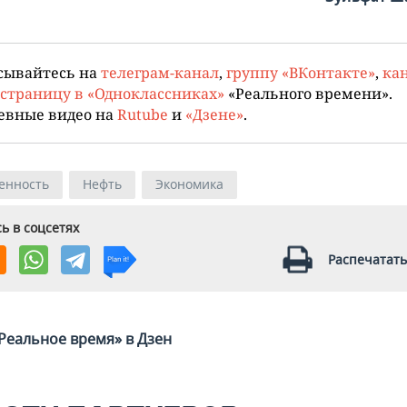
сывайтесь на
телеграм-канал
,
группу «ВКонтакте»
,
кан
страницу в «Одноклассниках»
«Реального времени».
евные видео на
Rutube
и
«Дзене»
.
енность
Нефть
Экономика
ь в соцсетях
Распечатать
Реальное время» в Дзен