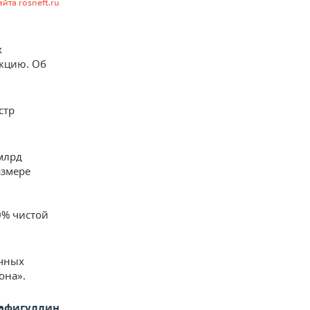
йта rosneft.ru
х
акцию. Об
стр
млрд
азмере
0% чистой
ячных
она».
афигуллин