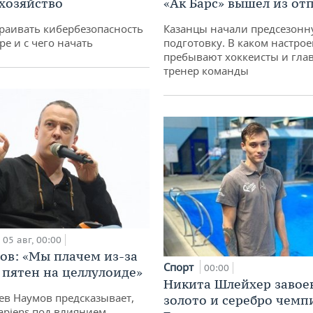
 хозяйство
«Ак Барс» вышел из от
раивать кибербезопасность
Казанцы начали предсезон
ре и с чего начать
подготовку. В каком настро
пребывают хоккеисты и гла
тренер команды
05 авг, 00:00
ов: «Мы плачем из-за
Спорт
00:00
 пятен на целлулоиде»
Никита Шлейхер завое
ев Наумов предсказывает,
золото и серебро чемп
apiens под влиянием