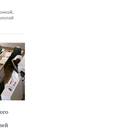
онкой,
олотой
ого
лей