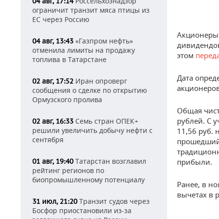
Россельхознадзор
04 авг, 17:14
ограничит транзит мяса птицы из
ЕС через Россию
Акционеры 
«Газпром нефть»
04 авг, 13:43
дивидендов
отменила лимиты на продажу
этом
перед
топлива в Татарстане
Дата опред
Иран опроверг
02 авг, 17:52
акционеров
сообщения о сделке по открытию
Ормузского пролива
Общая чист
рублей. С 
Семь стран ОПЕК+
02 авг, 16:33
решили увеличить добычу нефти с
11,56 руб.
сентября
прошедший г
традиционн
Татарстан возглавил
01 авг, 19:40
прибыли.
рейтинг регионов по
биопромышленному потенциалу
Ранее, в н
вычетах в 
Транзит судов через
31 июл, 21:20
Босфор приостановили из-за