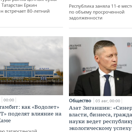
 Татарстан Еркин
Республика заняла 11-е мест
н встречает 80-летний
по объему просроченной
задолженности
а
00:00
Общество
03 авг, 00:00
гамбит: как «Водолет»
Азат Зиганшин: «Сине
РТ» поделят влияние на
власти, бизнеса, гражд
Каме
науки ведет республик
экологическому успеху
ю татарстанской