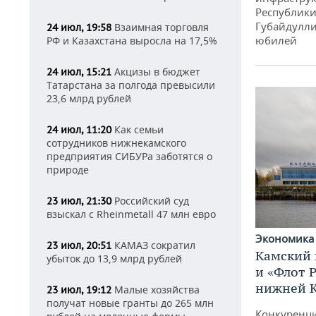
Республики
Губайдулли
Взаимная торговля
24 июл, 19:58
юбилей
РФ и Казахстана выросла на 17,5%
Акцизы в бюджет
24 июл, 15:21
Татарстана за полгода превысили
23,6 млрд рублей
Как семьи
24 июл, 11:20
сотрудников нижнекамского
предприятия СИБУРа заботятся о
природе
Российский суд
23 июл, 21:30
взыскал с Rheinmetall 47 млн евро
Экономик
КАМАЗ сократил
23 июл, 20:51
Камский 
убыток до 13,9 млрд рублей
и «Флот 
нижней 
Малые хозяйства
23 июл, 19:12
получат новые гранты до 265 млн
Конкуренци