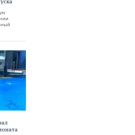
пуска
ную
ении
вный
вал
ионата