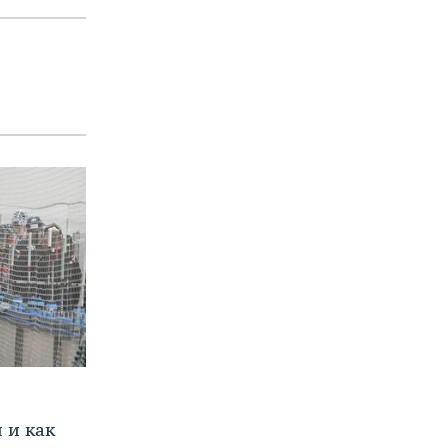
и
 и как