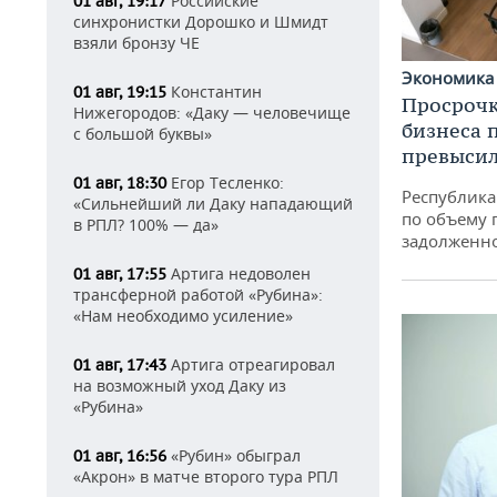
Российские
01 авг, 19:17
синхронистки Дорошко и Шмидт
взяли бронзу ЧЕ
Экономик
Константин
01 авг, 19:15
Просрочк
Нижегородов: «Даку — человечище
бизнеса 
с большой буквы»
превысил
Егор Тесленко:
01 авг, 18:30
Республика 
«Сильнейший ли Даку нападающий
по объему 
в РПЛ? 100% — да»
задолженн
Артига недоволен
01 авг, 17:55
трансферной работой «Рубина»:
«Нам необходимо усиление»
Артига отреагировал
01 авг, 17:43
на возможный уход Даку из
«Рубина»
«Рубин» обыграл
01 авг, 16:56
«Акрон» в матче второго тура РПЛ