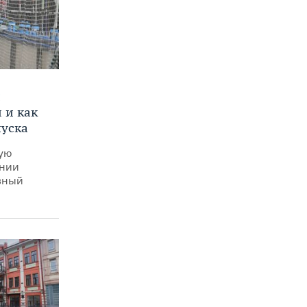
и
 и как
пуска
ную
ении
вный