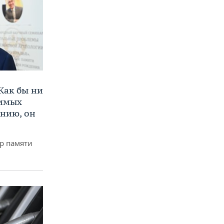
Как бы ни
нимых
ению, он
р памяти