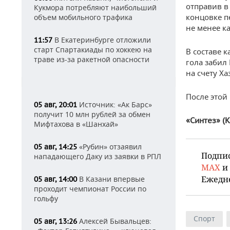
отправив в
Кукмора потребляют наибольший
концовке п
объем мобильного трафика
не менее к
В Екатеринбурге отложили
11:57
старт Спартакиады по хоккею на
В составе 
траве из-за ракетной опасности
гола забил
на счету Х
После этой
Источник: «Ак Барс»
05 авг, 20:01
получит 10 млн рублей за обмен
«Синтез» (К
Мифтахова в «Шанхай»
«Рубин» отзаявил
05 авг, 14:25
Подпи
нападающего Даку из заявки в РПЛ
MAX
и
Ежедн
В Казани впервые
05 авг, 14:00
проходит чемпионат России по
гольфу
Спорт
Алексей Бывальцев:
05 авг, 13:26