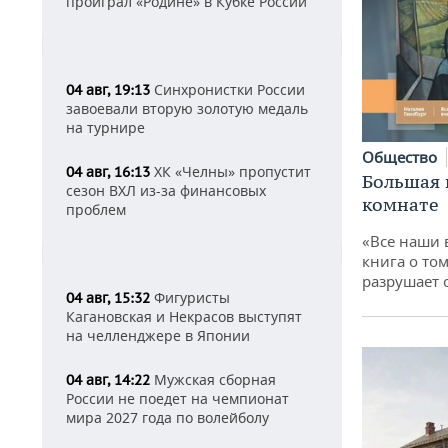
проиграл «Родине» в Кубке России
Синхронистки России
04 авг, 19:13
завоевали вторую золотую медаль
на турнире
Общество
ХК «Челны» пропустит
04 авг, 16:13
Большая 
сезон ВХЛ из-за финансовых
комнате
проблем
«Все наши 
книга о том
разрушает
Фигуристы
04 авг, 15:32
Кагановская и Некрасов выступят
на челленджере в Японии
Мужская сборная
04 авг, 14:22
России не поедет на чемпионат
мира 2027 года по волейболу