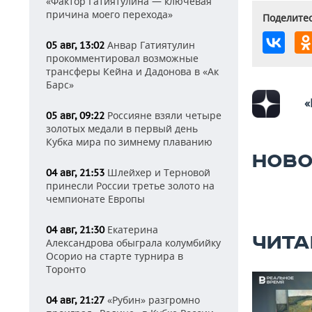
«Фактор Гатиятулина — ключевая
причина моего перехода»
Поделитес
Анвар Гатиятулин
05 авг, 13:02
прокомментировал возможные
трансферы Кейна и Дадонова в «Ак
Барс»
«
Россияне взяли четыре
05 авг, 09:22
золотых медали в первый день
Кубка мира по зимнему плаванию
НОВО
Шлейхер и Терновой
04 авг, 21:53
принесли России третье золото на
чемпионате Европы
Екатерина
04 авг, 21:30
ЧИТА
Александрова обыграла колумбийку
Осорио на старте турнира в
Торонто
«Рубин» разгромно
04 авг, 21:27