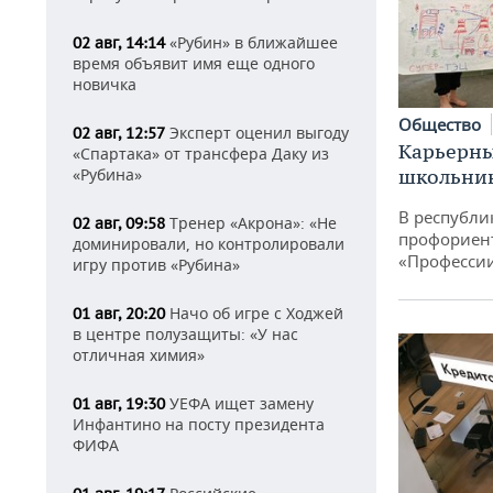
«Рубин» в ближайшее
02 авг, 14:14
время объявит имя еще одного
новичка
Общество
Эксперт оценил выгоду
02 авг, 12:57
Карьерны
«Спартака» от трансфера Даку из
«Рубина»
школьни
В республи
Тренер «Акрона»: «Не
02 авг, 09:58
профориен
доминировали, но контролировали
«Професси
игру против «Рубина»
Начо об игре с Ходжей
01 авг, 20:20
в центре полузащиты: «У нас
отличная химия»
УЕФА ищет замену
01 авг, 19:30
Инфантино на посту президента
ФИФА