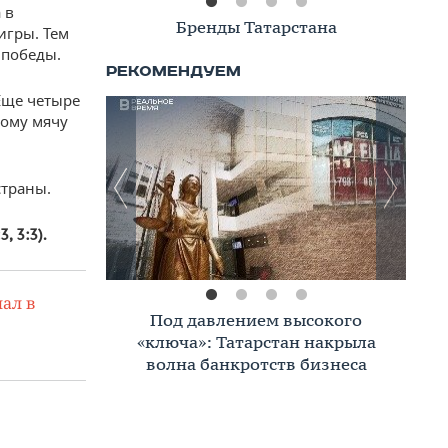
 в
Книжная полка
игры. Тем
 победы.
 Еще четыре
ному мячу
страны.
, 3:3).
ал в
Премиальное жилье в Казани:
тренды, критерии, покупатели в
2026 году