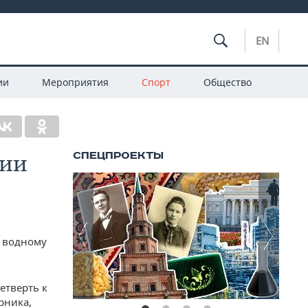
EN
ии
Мероприятия
Спорт
Общество
сии
о водному
етверть к
рника,