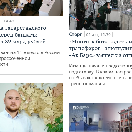
а
14:40
а татарстанского
перед банками
Спорт
05 авг, 15:30
а 39 млрд рублей
«Много забот»: ждет л
трансферов Гатиятулин
заняла 11-е место в России
«Ак Барс» вышел из от
просроченной
ости
Казанцы начали предсезон
подготовку. В каком настро
пребывают хоккеисты и гла
тренер команды