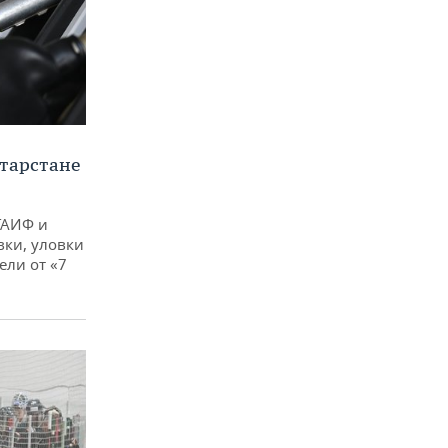
тарстане
ТАИФ и
вки, уловки
ли от «7