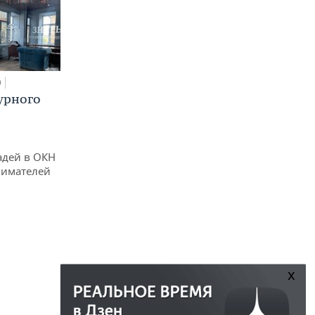
0
урного
адей в ОКН
нимателей
x