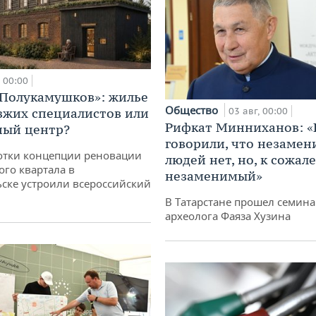
00:00
«Полукамушков»: жилье
Общество
зжих специалистов или
03 авг, 00:00
Рифкат Минниханов: «
ный центр?
говорили, что незаме
отки концепции реновации
людей нет, но, к сожал
ого квартала в
незаменимый»
ске устроили всероссийский
В Татарстане прошел семина
археолога Фаяза Хузина