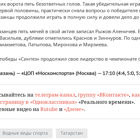
 их ворота пять безответных голов. Такая убедительная игра
ервой половины, практически сняла вопросы о победителе 
азанцы продолжили играть в полную силу и довели дело до
казанцев пять мячей в свой актив записал Рыжов-Аленичев.
 Васильев, дублями отметились Краснов и Зиннуров. По од
азиахметова, Латыпова, Миронова и Мирзиева.
 победы «Синтез» продолжил свое лидерство в чемпионате 
азань) — «ЦОП «Москомспорта» (Москва) — 17:10 (4:4, 5:0, 5:3
сывайтесь на
телеграм-канал
,
группу «ВКонтакте»
,
кан
страницу в «Одноклассниках»
«Реального времени».
евные видео на
Rutube
и
«Дзене»
.
Водные виды спорта
Татарстан