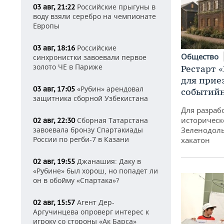
Российские прыгуны в
03 авг, 21:22
воду взяли серебро на чемпионате
Европы
Российские
03 авг, 18:16
Общество
синхронистки завоевали первое
золото ЧЕ в Париже
Рестарт 
для прие
«Рубин» арендовал
03 авг, 17:05
событий
защитника сборной Узбекистана
Для разраб
историческ
Сборная Татарстана
02 авг, 22:30
завоевала бронзу Спартакиады
Зеленодоль
России по регби-7 в Казани
хакатон
Джанашия: Даку в
02 авг, 19:55
«Рубине» был хорош, но попадет ли
он в обойму «Спартака»?
Агент Дер-
02 авг, 15:57
Аргучинцева опроверг интерес к
игроку со стороны «Ак Барса»