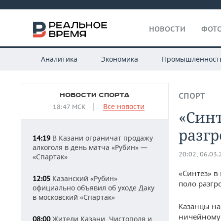
НОВОСТИ
ФОТО
Аналитика
Экономика
Промышленност
НОВОСТИ СПОРТА
СПОРТ
Все новости
18:47 МСК
«Синт
разг
В Казани ограничат продажу
14:19
алкоголя в день матча «Рубин» —
20:02, 06.03
«Спартак»
«Синтез» в
Казанский «Рубин»
12:05
поло разгр
официально объявил об уходе Даку
в московский «Спартак»
Казанцы на
ничейному 
Жители Казани, Чистополя и
08:00