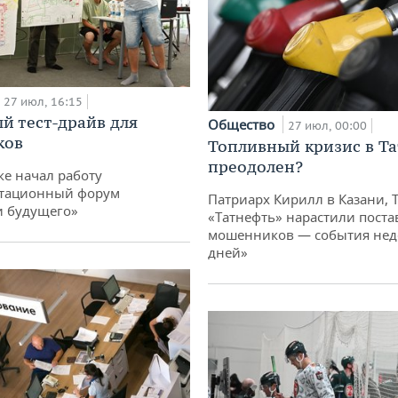
27 июл, 16:15
й тест-драйв для
Общество
27 июл, 00:00
ков
Топливный кризис в Та
преодолен?
ке начал работу
тационный форум
Патриарх Кирилл в Казани, 
и будущего»
«Татнефть» нарастили поста
мошенников — события неде
дней»