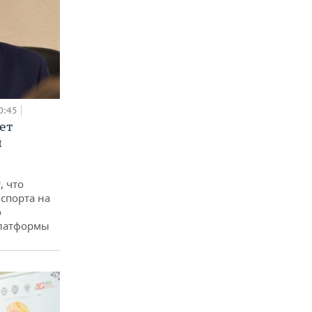
0:45
ет
й
, что
спорта на
о
платформы