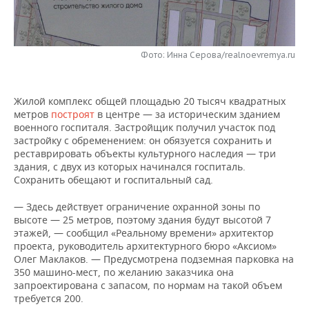
НЕФТЕХИМИЯ
РОЗНИЧНАЯ ТОРГОВЛЯ
НОВОСТИ ТЕХНОЛОГИЙ
МЕРОПРИЯТИЯ
НЕФТЬ
Фото: Инна Серова/realnoevremya.ru
ТРАНСПОРТ
IT
НОВОСТИ МЕРОПРИЯТИЙ
СПОРТ
ОПК
УСЛУГИ
МЕДИА
ВЫЕЗДНАЯ РЕДАКЦИЯ
НОВОСТИ СПОРТА
ОБЩЕСТВО
ЭНЕРГЕТИКА
Жилой комплекс общей площадью 20 тысяч квадратных
метров
построят
в центре — за историческим зданием
ТЕЛЕКОММУНИКАЦИИ
БИЗНЕС-БРАНЧИ
ФУТБОЛ
НОВОСТИ ОБЩЕСТВА
ФОТОГАЛЕРЕЯ
военного госпиталя. Застройщик получил участок под
застройку с обременением: он обязуется сохранить и
ONLINE-КОНФЕРЕНЦИИ
ХОККЕЙ
ВЛАСТЬ
СЮЖЕТЫ
реставрировать объекты культурного наследия — три
здания, с двух из которых начинался госпиталь.
Сохранить обещают и госпитальный сад.
ОТКРЫТАЯ ЛЕКЦИЯ
БАСКЕТБОЛ
ИНФРАСТРУКТУРА
СПРАВОЧНИК
— Здесь действует ограничение охранной зоны по
ВОЛЕЙБОЛ
ИСТОРИЯ
СПИСОК ПЕРСОН
ПОЛНАЯ ВЕРСИЯ
высоте — 25 метров, поэтому здания будут высотой 7
этажей, — сообщил «Реальному времени» архитектор
проекта, руководитель архитектурного бюро «Аксиом»
КИБЕРСПОРТ
КУЛЬТУРА
СПИСОК КОМПАНИЙ
Олег Маклаков. — Предусмотрена подземная парковка на
350 машино-мест, по желанию заказчика она
ФИГУРНОЕ КАТАНИЕ
МЕДИЦИНА
запроектирована с запасом, по нормам на такой объем
требуется 200.