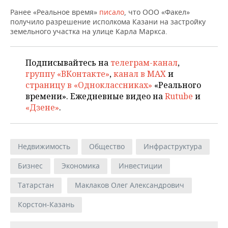
ВОДНЫЕ ВИДЫ СПОРТА
ОБРАЗОВАНИЕ
Ранее «Реальное время»
писало
, что ООО «Факел»
получило разрешение исполкома Казани на застройку
ХОККЕЙ С МЯЧОМ
ПРОИСШЕСТВИЯ
земельного участка на улице Карла Маркса.
Подписывайтесь на
телеграм-канал
,
группу «ВКонтакте»
,
канал в MAX
и
страницу в «Одноклассниках»
«Реального
времени». Ежедневные видео на
Rutube
и
«Дзене»
.
Недвижимость
Общество
Инфраструктура
Бизнес
Экономика
Инвестиции
Татарстан
Маклаков Олег Александрович
Корстон-Казань