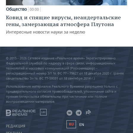
Общество
00:00
Ковид и спящие вирусы, неандертальские
гены, замерзающая атмосфера Плутона
Интересные новости науки за неделю
© 2015 - 2026 Сетевое издание «Реальное время» Зарегистрировано
Федеральной службой по надзору в сфере связи, информационных
технологий и массовых коммуникаций (Роскомнадзор) –
регистрационный номер ЭЛ № ФС 77 - 79627 от 18 декабря 2020 г. (ранее
свидетельство Эл № ФС 77-59331 от 18 сентября 2014 г.)
Использование материалов Реального Времени разрешено только с
предварительного согласия правообладателей, упоминание сайта и
прямая гиперссылка обязательны при частичном или полном
воспроизведении материалов.
18+
RU
EN
РЕДАКЦИЯ