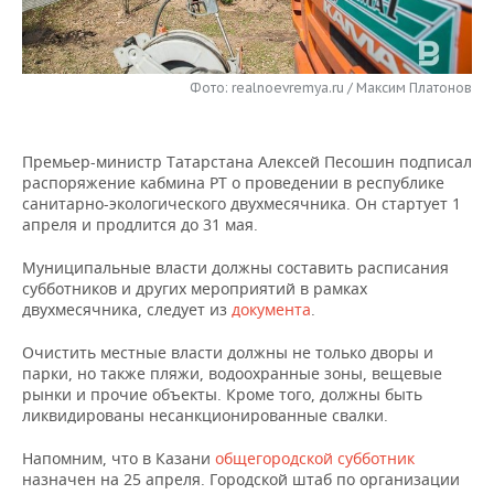
НЕФТЕХИМИЯ
РОЗНИЧНАЯ ТОРГОВЛЯ
НОВОСТИ ТЕХНОЛОГИЙ
МЕРОПРИЯТИЯ
НЕФТЬ
Фото: realnoevremya.ru / Максим Платонов
ТРАНСПОРТ
IT
НОВОСТИ МЕРОПРИЯТИЙ
СПОРТ
ОПК
УСЛУГИ
МЕДИА
ВЫЕЗДНАЯ РЕДАКЦИЯ
НОВОСТИ СПОРТА
ОБЩЕСТВО
ЭНЕРГЕТИКА
Премьер-министр Татарстана Алексей Песошин подписал
распоряжение кабмина РТ о проведении в республике
ТЕЛЕКОММУНИКАЦИИ
БИЗНЕС-БРАНЧИ
ФУТБОЛ
НОВОСТИ ОБЩЕСТВА
ФОТОГАЛЕРЕЯ
санитарно-экологического двухмесячника. Он стартует 1
апреля и продлится до 31 мая.
ONLINE-КОНФЕРЕНЦИИ
ХОККЕЙ
ВЛАСТЬ
СЮЖЕТЫ
Муниципальные власти должны составить расписания
субботников и других мероприятий в рамках
ОТКРЫТАЯ ЛЕКЦИЯ
БАСКЕТБОЛ
ИНФРАСТРУКТУРА
СПРАВОЧНИК
двухмесячника, следует из
документа
.
ВОЛЕЙБОЛ
ИСТОРИЯ
СПИСОК ПЕРСОН
ПОЛНАЯ ВЕРСИЯ
Очистить местные власти должны не только дворы и
парки, но также пляжи, водоохранные зоны, вещевые
рынки и прочие объекты. Кроме того, должны быть
КИБЕРСПОРТ
КУЛЬТУРА
СПИСОК КОМПАНИЙ
ликвидированы несанкционированные свалки.
ФИГУРНОЕ КАТАНИЕ
МЕДИЦИНА
Напомним, что в Казани
общегородской субботник
назначен на 25 апреля. Городской штаб по организации