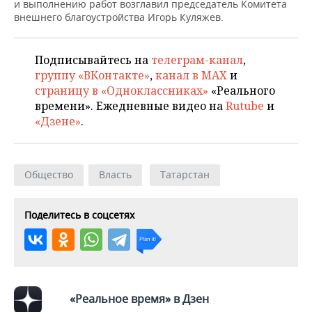
ВОДНЫЕ ВИДЫ СПОРТА
ОБРАЗОВАНИЕ
и выполнению работ возглавил председатель Комитета
внешнего благоустройства Игорь Куляжев.
ХОККЕЙ С МЯЧОМ
ПРОИСШЕСТВИЯ
Подписывайтесь на
телеграм-канал
,
группу «ВКонтакте»
,
канал в MAX
и
страницу в «Одноклассниках»
«Реального
времени». Ежедневные видео на
Rutube
и
«Дзене»
.
Общество
Власть
Татарстан
Поделитесь в соцсетях
«Реальное время» в Дзен