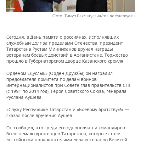
НЕФТЕХИМИЯ
РОЗНИЧНАЯ ТОРГОВЛЯ
НОВОСТИ ТЕХНОЛОГИЙ
МЕРОПРИЯТИЯ
НЕФТЬ
Фото: Тимур Рахматуллин/realnoevremya.ru
ТРАНСПОРТ
IT
НОВОСТИ МЕРОПРИЯТИЙ
СПОРТ
ОПК
Сегодня, в День памяти о россиянах, исполнявших
УСЛУГИ
МЕДИА
ВЫЕЗДНАЯ РЕДАКЦИЯ
НОВОСТИ СПОРТА
ОБЩЕСТВО
служебный долг за пределами Отечества, президент
ЭНЕРГЕТИКА
Татарстана Рустам Минниханов вручал награды
ТЕЛЕКОММУНИКАЦИИ
БИЗНЕС-БРАНЧИ
ФУТБОЛ
НОВОСТИ ОБЩЕСТВА
ветеранам боевых действий в Афганистане. Торжество
ФОТОГАЛЕРЕЯ
прошло в Губернаторском дворце Казанского кремля.
ONLINE-КОНФЕРЕНЦИИ
ХОККЕЙ
ВЛАСТЬ
СЮЖЕТЫ
Орденом «Дуслык» (Орден Дружбы) он наградил
председателя Комитета по делам воинов-
ОТКРЫТАЯ ЛЕКЦИЯ
БАСКЕТБОЛ
ИНФРАСТРУКТУРА
СПРАВОЧНИК
интернационалистов при Совете глав правительств СНГ
(с 1991 по 2014 год), Героя Советского Союза, генерала
Руслана Аушева.
ВОЛЕЙБОЛ
ИСТОРИЯ
СПИСОК ПЕРСОН
ПОЛНАЯ ВЕРСИЯ
«Служу Республике Татарстан и «Боевому братству»!» —
КИБЕРСПОРТ
КУЛЬТУРА
СПИСОК КОМПАНИЙ
сказал после вручения Аушев.
ФИГУРНОЕ КАТАНИЕ
МЕДИЦИНА
Он сообщил, что среди его однополчан и командиров
было немало уроженцев Татарстана, которые стали
достойными продолжателями дела ветеранов Великой