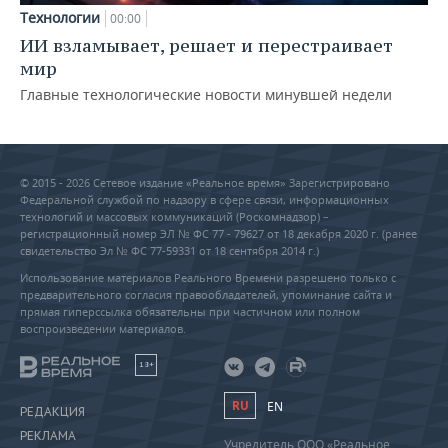
Технологии
00:00
ИИ взламывает, решает и перестраивает
мир
Главные технологические новости минувшей недели
© 2015 - 2026 Сетевое издание «Реальное время» Зарегистрировано
Федеральной службой по надзору в сфере связи, информационных
технологий и массовых коммуникаций (Роскомнадзор) –
регистрационный номер ЭЛ № ФС 77 - 79627 от 18 декабря 2020 г. (ранее
свидетельство Эл № ФС 77-59331 от 18 сентября 2014 г.)
Использование материалов Реального Времени разрешено только с
предварительного согласия правообладателей, упоминание сайта и
прямая гиперссылка обязательны при частичном или полном
воспроизведении материалов.
18+
RU
EN
РЕДАКЦИЯ
РЕКЛАМА
Учредитель ООО «Реальное