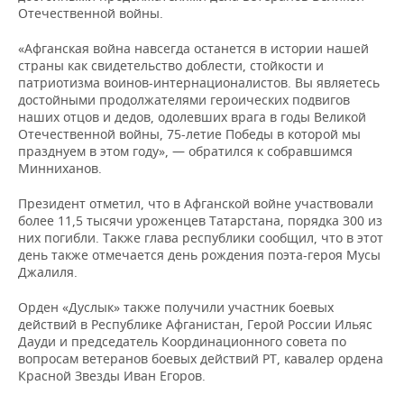
ВОДНЫЕ ВИДЫ СПОРТА
ОБРАЗОВАНИЕ
Отечественной войны.
ХОККЕЙ С МЯЧОМ
ПРОИСШЕСТВИЯ
«Афганская война навсегда останется в истории нашей
страны как свидетельство доблести, стойкости и
патриотизма воинов-интернационалистов. Вы являетесь
достойными продолжателями героических подвигов
наших отцов и дедов, одолевших врага в годы Великой
Отечественной войны, 75-летие Победы в которой мы
празднуем в этом году», — обратился к собравшимся
Минниханов.
Президент отметил, что в Афганской войне участвовали
более 11,5 тысячи уроженцев Татарстана, порядка 300 из
них погибли. Также глава республики сообщил, что в этот
день также отмечается день рождения поэта-героя Мусы
Джалиля.
Орден «Дуслык» также получили участник боевых
действий в Республике Афганистан, Герой России Ильяс
Дауди и председатель Координационного совета по
вопросам ветеранов боевых действий РТ, кавалер ордена
Красной Звезды Иван Егоров.