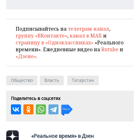
ВОДНЫЕ ВИДЫ СПОРТА
ОБРАЗОВАНИЕ
ХОККЕЙ С МЯЧОМ
ПРОИСШЕСТВИЯ
Подписывайтесь на
телеграм-канал
,
группу «ВКонтакте»
,
канал в MAX
и
страницу в «Одноклассниках»
«Реального
времени». Ежедневные видео на
Rutube
и
«Дзене»
.
Общество
Власть
Татарстан
Поделитесь в соцсетях
«Реальное время» в Дзен