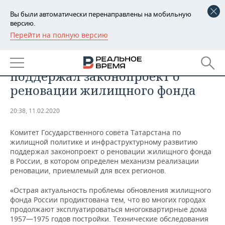
Вы были автоматически перенаправлены на мобильную
версию.
Перейти на полную версию
РЕГИОНЫ
ОБЩЕСТВО
Комитет Госсовета Татарстана
БАШКОРТОСТАН
НОВОСТИ
поддержал законопроект о
ТАТАРСТАН
АНАЛИТИКА
реновации жилищного фонда
УДМУРТИЯ
НОВОСТИ АНАЛИТИКИ
ЭКОНОМИКА
20:38, 11.02.2020
ДЕКЛАРАЦИИ О ДОХОДАХ
НОВОСТИ ЭКОНОМИКИ
ПРОМЫШЛЕННОСТЬ
Комитет Государственного совета Татарстана по
жилищной политике и инфраструктурному развитию
КОРОЛИ ГОСЗАКАЗА ПФО
ФИНАНСЫ
НОВОСТИ
НЕДВИЖИМОСТЬ
поддержал законопроект о реновации жилищного фонда
ПРОМЫШЛЕННОСТИ
в России, в котором определен механизм реализации
реновации, приемлемый для всех регионов.
ВУЗЫ ТАТАРСТАНА
БАНКИ
НОВОСТИ НЕДВИЖИМОСТИ
АВТО
АГРОПРОМ
«Острая актуальность проблемы обновления жилищного
КОМУ ПРИНАДЛЕЖАТ
БЮДЖЕТ
НОВОСТИ АВТО
БИЗНЕС
фонда России продиктована тем, что во многих городах
ТОРГОВЫЕ ЦЕНТРЫ
МАШИНОСТРОЕНИЕ
продолжают эксплуатироваться многоквартирные дома
ТАТАРСТАНА
1957—1975 годов постройки. Технические обследования
ИНВЕСТИЦИИ
НОВОСТИ БИЗНЕСА
ТЕХНОЛОГИИ