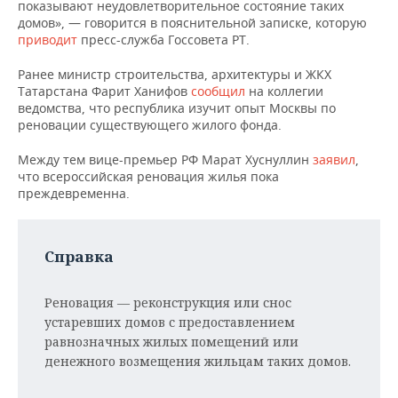
НЕФТЕХИМИЯ
показывают неудовлетворительное состояние таких
домов», — говорится в пояснительной записке, которую
РОЗНИЧНАЯ ТОРГОВЛЯ
НОВОСТИ ТЕХНОЛОГИЙ
МЕРОПРИЯТИЯ
приводит
пресс-служба Госсовета РТ.
НЕФТЬ
ТРАНСПОРТ
IT
НОВОСТИ МЕРОПРИЯТИЙ
СПОРТ
Ранее министр строительства, архитектуры и ЖКХ
ОПК
Татарстана Фарит Ханифов
сообщил
на коллегии
ведомства, что республика изучит опыт Москвы по
УСЛУГИ
МЕДИА
ВЫЕЗДНАЯ РЕДАКЦИЯ
НОВОСТИ СПОРТА
ОБЩЕСТВО
реновации существующего жилого фонда.
ЭНЕРГЕТИКА
ТЕЛЕКОММУНИКАЦИИ
БИЗНЕС-БРАНЧИ
ФУТБОЛ
НОВОСТИ ОБЩЕСТВА
ФОТОГАЛЕРЕЯ
Между тем вице-премьер РФ Марат Хуснуллин
заявил
,
что всероссийская реновация жилья пока
преждевременна.
ONLINE-КОНФЕРЕНЦИИ
ХОККЕЙ
ВЛАСТЬ
СЮЖЕТЫ
ОТКРЫТАЯ ЛЕКЦИЯ
БАСКЕТБОЛ
ИНФРАСТРУКТУРА
СПРАВОЧНИК
Справка
ВОЛЕЙБОЛ
ИСТОРИЯ
СПИСОК ПЕРСОН
ПОЛНАЯ ВЕРСИЯ
Реновация — реконструкция или снос
КИБЕРСПОРТ
КУЛЬТУРА
СПИСОК КОМПАНИЙ
устаревших домов с предоставлением
равнозначных жилых помещений или
ФИГУРНОЕ КАТАНИЕ
МЕДИЦИНА
денежного возмещения жильцам таких домов.