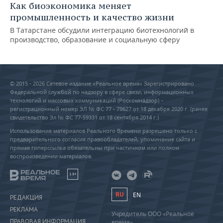
Как биоэкономика меняет
промышленность и качество жизни
В Татарстане обсудили интеграцию биотехнологий в
производство, образование и социальную сферу
© 2015 - 2026 Сетевое издание «Реальное время» Зарегистрировано
Федеральной службой по надзору в сфере связи, информационных
технологий и массовых коммуникаций (Роскомнадзор) –
регистрационный номер ЭЛ № ФС 77 - 79627 от 18 декабря 2020 г. (ранее
свидетельство Эл № ФС 77-59331 от 18 сентября 2014 г.)
Использование материалов Реального Времени разрешено только с
предварительного согласия правообладателей, упоминание сайта и
прямая гиперссылка обязательны при частичном или полном
воспроизведении материалов.
18+
RU
EN
РЕДАКЦИЯ
РЕКЛАМА
Учредитель ООО «Реальное
ПРАВОВАЯ ИНФОРМАЦИЯ
время»