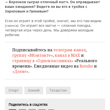
НЕФТЕХИМИЯ
— Воронков сыграл отличный матч. Он оправдывает
ваши ожидания? Видите ли вы его в тройке с
РОЗНИЧНАЯ ТОРГОВЛЯ
НОВОСТИ ТЕХНОЛОГИЙ
МЕРОПРИЯТИЯ
Зариповым и Галиевым?
НЕФТЬ
ТРАНСПОРТ
IT
НОВОСТИ МЕРОПРИЯТИЙ
СПОРТ
Если он играет в этой тройке, значит, мы его там видим
ОПК
. Он играет все матчи — сложная поездка,
(смеется)
четвертая игра через день. Мы доверяем молодым
УСЛУГИ
МЕДИА
ВЫЕЗДНАЯ РЕДАКЦИЯ
НОВОСТИ СПОРТА
ОБЩЕСТВО
ребятам.
ЭНЕРГЕТИКА
ТЕЛЕКОММУНИКАЦИИ
БИЗНЕС-БРАНЧИ
ФУТБОЛ
НОВОСТИ ОБЩЕСТВА
ФОТОГАЛЕРЕЯ
Подписывайтесь на
телеграм-канал
,
ONLINE-КОНФЕРЕНЦИИ
ХОККЕЙ
ВЛАСТЬ
СЮЖЕТЫ
группу «ВКонтакте»
,
канал в MAX
и
страницу в «Одноклассниках»
«Реального
ОТКРЫТАЯ ЛЕКЦИЯ
БАСКЕТБОЛ
ИНФРАСТРУКТУРА
СПРАВОЧНИК
времени». Ежедневные видео на
Rutube
и
«Дзене»
.
ВОЛЕЙБОЛ
ИСТОРИЯ
СПИСОК ПЕРСОН
ПОЛНАЯ ВЕРСИЯ
КИБЕРСПОРТ
КУЛЬТУРА
СПИСОК КОМПАНИЙ
Спорт
Хоккей
Татарстан
ФИГУРНОЕ КАТАНИЕ
МЕДИЦИНА
Поделитесь в соцсетях