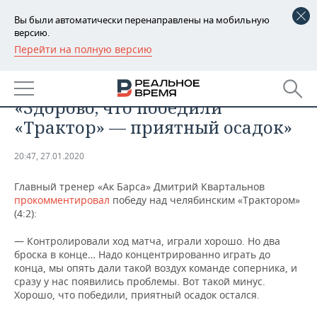
Вы были автоматически перенаправлены на мобильную
версию.
Перейти на полную версию
РЕГИОНЫ
СПОРТ
Дмитрий Квартальнов:
БАШКОРТОСТАН
НОВОСТИ
«Здорово, что победили
ТАТАРСТАН
АНАЛИТИКА
«Трактор» — приятный осадок»
УДМУРТИЯ
НОВОСТИ АНАЛИТИКИ
ЭКОНОМИКА
20:47, 27.01.2020
ДЕКЛАРАЦИИ О ДОХОДАХ
НОВОСТИ ЭКОНОМИКИ
ПРОМЫШЛЕННОСТЬ
Главный тренер «Ак Барса» Дмитрий Квартальнов
прокомментировал
победу над челябинским «Трактором»
КОРОЛИ ГОСЗАКАЗА ПФО
ФИНАНСЫ
НОВОСТИ
НЕДВИЖИМОСТЬ
(4:2):
ПРОМЫШЛЕННОСТИ
— Контролировали ход матча, играли хорошо. Но два
ВУЗЫ ТАТАРСТАНА
БАНКИ
НОВОСТИ НЕДВИЖИМОСТИ
АВТО
броска в конце… Надо концентрированно играть до
АГРОПРОМ
конца, мы опять дали такой воздух команде соперника, и
КОМУ ПРИНАДЛЕЖАТ
БЮДЖЕТ
НОВОСТИ АВТО
БИЗНЕС
сразу у нас появились проблемы. Вот такой минус.
ТОРГОВЫЕ ЦЕНТРЫ
МАШИНОСТРОЕНИЕ
Хорошо, что победили, приятный осадок остался.
ТАТАРСТАНА
ИНВЕСТИЦИИ
НОВОСТИ БИЗНЕСА
ТЕХНОЛОГИИ