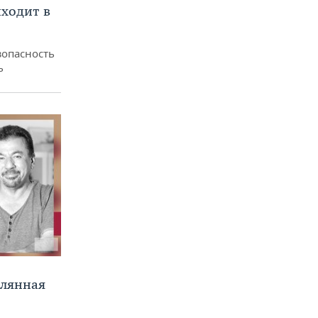
ходит в
зопасность
ь
клянная