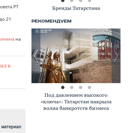
овета РТ
Книжная полка
до 21
олнена
на
ал в
Премиальное жилье в Казани:
тренды, критерии, покупатели в
2026 году
 материал