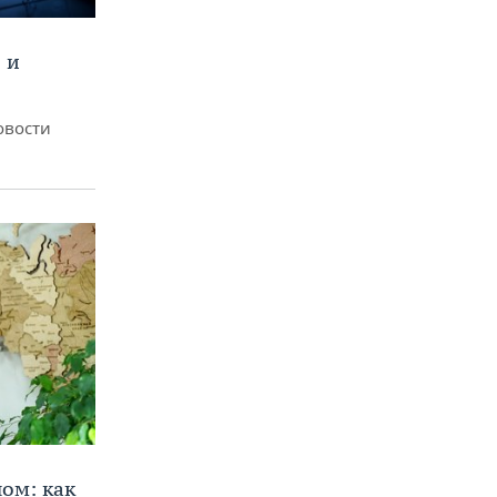
 и
овости
ом: как