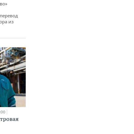
ево»
 перевод
ора из
:00
етровая