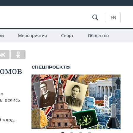
EN
ии
Мероприятия
Спорт
Общество
домов
 о
ты велись
9 млрд,