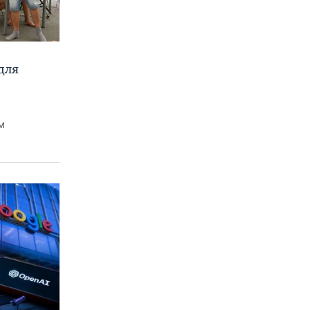
для
м