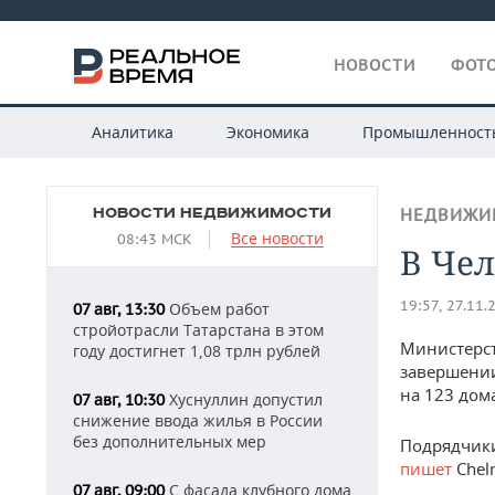
НОВОСТИ
ФОТО
Аналитика
Экономика
Промышленност
НОВОСТИ НЕДВИЖИМОСТИ
НЕДВИЖИ
Все новости
08:43 МСК
В Че
19:57, 27.11.
Объем работ
07 авг, 13:30
стройотрасли Татарстана в этом
Министерст
году достигнет 1,08 трлн рублей
завершении
на 123 дом
Хуснуллин допустил
07 авг, 10:30
снижение ввода жилья в России
без дополнительных мер
Подрядчики
пишет
Chel
С фасада клубного дома
07 авг, 09:00