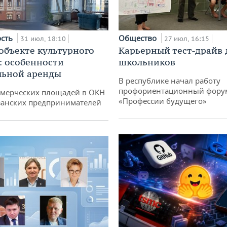
ость
Общество
31 июл, 18:10
27 июл, 16:15
 объекте культурного
Карьерный тест-драйв 
: особенности
школьников
льной аренды
В республике начал работу
профориентационный фору
ммерческих площадей в ОКН
«Профессии будущего»
занских предпринимателей