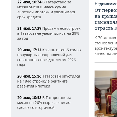
В Татарстане за
22 июл, 10:34
Недвижим
месяц уменьшилась сумма
От перво
льготной ипотеки и увеличился
на крышах
срок кредита
изменила
отрасль 
Продажи новостроек
21 июл, 17:29
в Татарстане увеличились на 29%
К 70-летию
за год
становлени
архитектур
Казань в топ-5 самых
20 июл, 17:14
качества ж
популярных направлений для
спонтанных поездок летом 2026
года
Татарстан опустился
20 июл, 15:16
на 18-ю строчку в рейтинге
развития ипотеки
В Татарстане за
20 июл, 10:58
месяц на 26% выросло число
сделок со вторичкой