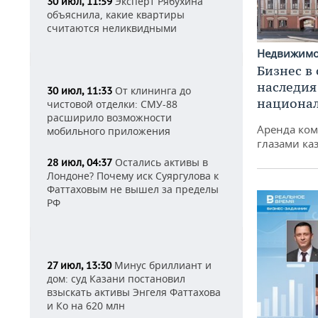
Эксперт Рябухина
30 июл, 11:59
объяснила, какие квартиры
считаются неликвидными
Недвижим
Бизнес в
наследия
От клининга до
30 июл, 11:33
национа
чистовой отделки: СМУ-88
расширило возможности
Аренда ко
мобильного приложения
глазами ка
Остались активы в
28 июл, 04:37
Лондоне? Почему иск Суяргулова к
Фаттаховым не вышел за пределы
РФ
Минус бриллиант и
27 июл, 13:30
дом: суд Казани постановил
взыскать активы Энгеля Фаттахова
и Ко на 620 млн