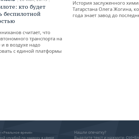
История заслуженного хими
илоте: кто будет
Татарстана Олега Жогина, к
ь беспилотной
года знает завод до последн
остью
ниханов считает, что
втономного транспорта на
 и в воздухе надо
овать с единой платформы
Нашли опечатку?
ие «Реальное время»
Выделите текст и нажмите: Ctrl+En
ой службой по надзору в сфере