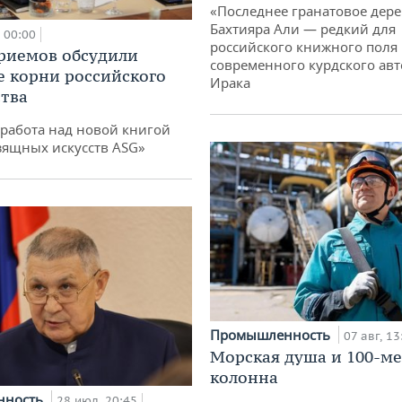
«Последнее гранатовое дер
Бахтияра Али — редкий для
00:00
российского книжного поля
риемов обсудили
современного курдского авт
е корни российского
Ирака
тва
работа над новой книгой
зящных искусств ASG»
Промышленность
07 авг, 13
Морская душа и 100-м
колонна
нность
28 июл, 20:45