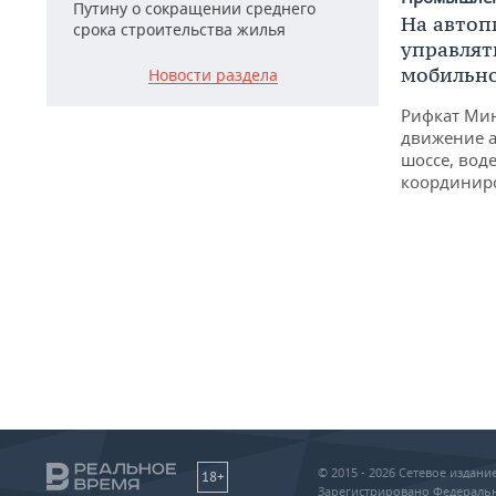
Путину о сокращении среднего
На автоп
срока строительства жилья
управлят
мобильн
Новости раздела
Рифкат Мин
движение а
шоссе, воде
координир
© 2015 - 2026 Сетевое издан
18+
Зарегистрировано Федеральн