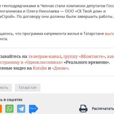
генподрядчиками в Челнах стали компании депутатов Госс
нгалимова и Олега Николаева — ООО «СК Твой дом» и
Строй». По договору они должны были завершить работы 
щалось, что программа капремонта жилья в Татарстане
вып
нта.
сывайтесь на
телеграм-канал
,
группу «ВКонтакте»
,
кан
страницу в «Одноклассниках»
«Реального времени».
евные видео на
Rutube
и
«Дзене»
.
ость
Татарстан
ь в соцсетях
Распечатать