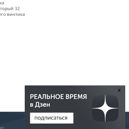
ка
оторый 32
его винтика
x
РЕДАКЦИЯ
ter
РЕКЛАМА