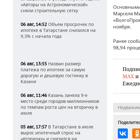
«Авторы на Астрономической»
Основными 
сняли строительную сетку
Марселя Ми
«ВолгоПром
Объем просрочек по
06 авг, 14:52
ноября.
ипотеке в Татарстане снизился на
9,3% с начала года
Ранее сооб
98,94 проце
Назван размер
06 авг, 13:55
Подпи
платежа по ипотеке за самую
дорогую и дешевую гостинку в
MAX
и
Казани
Ежедн
Казань заняла 9-е
06 авг, 11:46
место среди городов-миллионников
по темпам роста цен на вторичку в
Недвижим
июле
Поделитес
В Татарстане в июле
05 авг, 17:57
вырос ипотечный спрос на
«вторичку» и снизился на