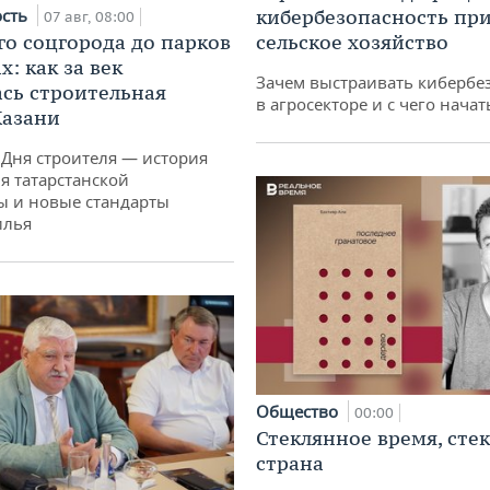
ость
кибербезопасность при
07 авг, 08:00
го соцгорода до парков
сельское хозяйство
: как за век
Зачем выстраивать кибербе
сь строительная
в агросекторе и с чего начат
Казани
 Дня строителя — история
я татарстанской
ы и новые стандарты
илья
Общество
00:00
Стеклянное время, сте
страна