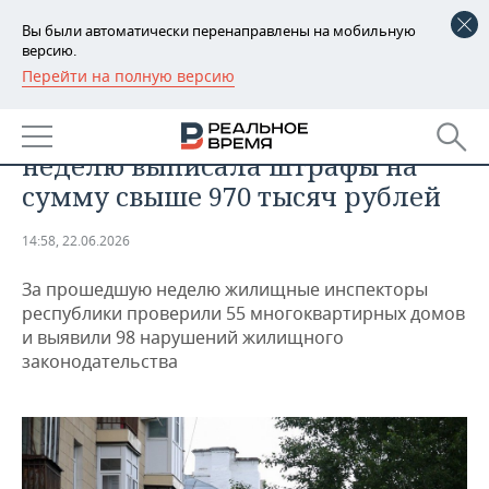
Вы были автоматически перенаправлены на мобильную
версию.
Перейти на полную версию
РЕГИОНЫ
НЕДВИЖИМОСТЬ
Жилинспекция Татарстана за
БАШКОРТОСТАН
НОВОСТИ
неделю выписала штрафы на
ТАТАРСТАН
АНАЛИТИКА
сумму свыше 970 тысяч рублей
УДМУРТИЯ
НОВОСТИ АНАЛИТИКИ
ЭКОНОМИКА
14:58, 22.06.2026
ДЕКЛАРАЦИИ О ДОХОДАХ
НОВОСТИ ЭКОНОМИКИ
ПРОМЫШЛЕННОСТЬ
За прошедшую неделю жилищные инспекторы
республики проверили 55 многоквартирных домов
КОРОЛИ ГОСЗАКАЗА ПФО
ФИНАНСЫ
НОВОСТИ
НЕДВИЖИМОСТЬ
и выявили 98 нарушений жилищного
ПРОМЫШЛЕННОСТИ
законодательства
ВУЗЫ ТАТАРСТАНА
БАНКИ
НОВОСТИ НЕДВИЖИМОСТИ
АВТО
АГРОПРОМ
КОМУ ПРИНАДЛЕЖАТ
БЮДЖЕТ
НОВОСТИ АВТО
БИЗНЕС
ТОРГОВЫЕ ЦЕНТРЫ
МАШИНОСТРОЕНИЕ
ТАТАРСТАНА
ИНВЕСТИЦИИ
НОВОСТИ БИЗНЕСА
ТЕХНОЛОГИИ