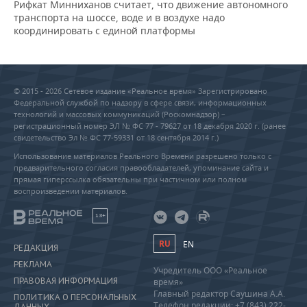
Рифкат Минниханов считает, что движение автономного
транспорта на шоссе, воде и в воздухе надо
координировать с единой платформы
© 2015 - 2026 Сетевое издание «Реальное время» Зарегистрировано
Федеральной службой по надзору в сфере связи, информационных
технологий и массовых коммуникаций (Роскомнадзор) –
регистрационный номер ЭЛ № ФС 77 - 79627 от 18 декабря 2020 г. (ранее
свидетельство Эл № ФС 77-59331 от 18 сентября 2014 г.)
Использование материалов Реального Времени разрешено только с
предварительного согласия правообладателей, упоминание сайта и
прямая гиперссылка обязательны при частичном или полном
воспроизведении материалов.
18+
RU
EN
РЕДАКЦИЯ
РЕКЛАМА
Учредитель ООО «Реальное
ПРАВОВАЯ ИНФОРМАЦИЯ
время»
Главный редактор Саушина А.А.
ПОЛИТИКА О ПЕРСОНАЛЬНЫХ
Телефон редакции: +7 (843) 222-
ДАННЫХ