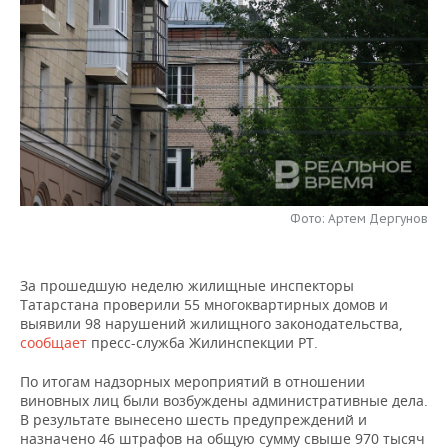
НЕФТЕХИМИЯ
РОЗНИЧНАЯ ТОРГОВЛЯ
НОВОСТИ ТЕХНОЛОГИЙ
МЕРОПРИЯТИЯ
НЕФТЬ
ТРАНСПОРТ
IT
НОВОСТИ МЕРОПРИЯТИЙ
СПОРТ
ОПК
УСЛУГИ
МЕДИА
ВЫЕЗДНАЯ РЕДАКЦИЯ
НОВОСТИ СПОРТА
ОБЩЕСТВО
ЭНЕРГЕТИКА
ТЕЛЕКОММУНИКАЦИИ
БИЗНЕС-БРАНЧИ
ФУТБОЛ
НОВОСТИ ОБЩЕСТВА
ФОТОГАЛЕРЕЯ
ONLINE-КОНФЕРЕНЦИИ
ХОККЕЙ
ВЛАСТЬ
Фото: Артем Дергунов
СЮЖЕТЫ
ОТКРЫТАЯ ЛЕКЦИЯ
БАСКЕТБОЛ
ИНФРАСТРУКТУРА
СПРАВОЧНИК
За прошедшую неделю жилищные инспекторы
Татарстана проверили 55 многоквартирных домов и
ВОЛЕЙБОЛ
ИСТОРИЯ
СПИСОК ПЕРСОН
ПОЛНАЯ ВЕРСИЯ
выявили 98 нарушений жилищного законодательства,
сообщает
пресс-служба Жилинспекции РТ.
КИБЕРСПОРТ
КУЛЬТУРА
СПИСОК КОМПАНИЙ
По итогам надзорных мероприятий в отношении
виновных лиц были возбуждены административные дела.
ФИГУРНОЕ КАТАНИЕ
МЕДИЦИНА
В результате вынесено шесть предупреждений и
назначено 46 штрафов на общую сумму свыше 970 тысяч