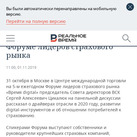
Вы были автоматически перенаправлены на мобильную
версию.
Перейти на полную версию
РЕГИОНЫ
ЭКОНОМИКА
Сергей Цикалюк выступил на
БАШКОРТОСТАН
НОВОСТИ
Форуме лидеров страхового
ТАТАРСТАН
АНАЛИТИКА
рынка
УДМУРТИЯ
НОВОСТИ АНАЛИТИКИ
ЭКОНОМИКА
11:00, 01.11.2019
ДЕКЛАРАЦИИ О ДОХОДАХ
НОВОСТИ ЭКОНОМИКИ
ПРОМЫШЛЕННОСТЬ
31 октября в Москве в Центре международной торговли
на 5-м ежегодном Форуме лидеров страхового рынка
КОРОЛИ ГОСЗАКАЗА ПФО
ФИНАНСЫ
НОВОСТИ
НЕДВИЖИМОСТЬ
«Время digital» председатель Совета директоров ВСК
ПРОМЫШЛЕННОСТИ
Сергей Алексеевич Цикалюк на панельной дискуссии
рассказал о драйверах отрасли в 2020 году, развитии
ВУЗЫ ТАТАРСТАНА
БАНКИ
НОВОСТИ НЕДВИЖИМОСТИ
АВТО
digital-инструментов и об отношении потребителей к
АГРОПРОМ
страхованию.
КОМУ ПРИНАДЛЕЖАТ
БЮДЖЕТ
НОВОСТИ АВТО
БИЗНЕС
ТОРГОВЫЕ ЦЕНТРЫ
МАШИНОСТРОЕНИЕ
Спикерами Форума выступают собственники и
ТАТАРСТАНА
руководители крупнейших страховых компаний,
ИНВЕСТИЦИИ
НОВОСТИ БИЗНЕСА
ТЕХНОЛОГИИ