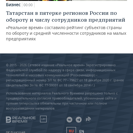
Бизнес
00:00
Татарстан в пятерке регионов России по
обороту и числу сотрудников предприятий
«Реальное время» составило рейтинг субъектов страны
по обороту и средней численности сотрудников на малых
предприятиях
© 2015 - 2026 Сетевое издание «Реальное время» Зарегистрировано
Федеральной службой по надзору в сфере связи, информационных
технологий и массовых коммуникаций (Роскомнадзор) –
регистрационный номер ЭЛ № ФС 77 - 79627 от 18 декабря 2020 г. (ранее
свидетельство Эл № ФС 77-59331 от 18 сентября 2014 г.)
Использование материалов Реального Времени разрешено только с
предварительного согласия правообладателей, упоминание сайта и
прямая гиперссылка обязательны при частичном или полном
воспроизведении материалов.
18+
RU
EN
РЕДАКЦИЯ