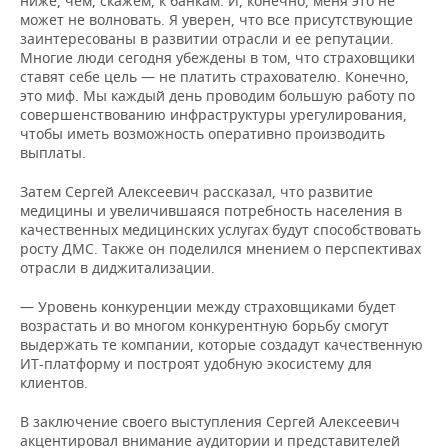
ниже, чем, скажем, к банкам. И, конечно, меня это не
ВОДНЫЕ ВИДЫ СПОРТА
ОБРАЗОВАНИЕ
может не волновать. Я уверен, что все присутствующие
заинтересованы в развитии отрасли и ее репутации.
ХОККЕЙ С МЯЧОМ
ПРОИСШЕСТВИЯ
Многие люди сегодня убеждены в том, что страховщики
ставят себе цель — не платить страхователю. Конечно,
это миф. Мы каждый день проводим большую работу по
совершенствованию инфраструктуры урегулирования,
чтобы иметь возможность оперативно производить
выплаты.
Затем Сергей Алексеевич рассказал, что развитие
медицины и увеличившаяся потребность населения в
качественных медицинских услугах будут способствовать
росту ДМС. Также он поделился мнением о перспективах
отрасли в диджитализации.
— Уровень конкуренции между страховщиками будет
возрастать и во многом конкурентную борьбу смогут
выдержать те компании, которые создадут качественную
ИТ-платформу и построят удобную экосистему для
клиентов.
В заключение своего выступления Сергей Алексеевич
акцентировал внимание аудитории и представителей