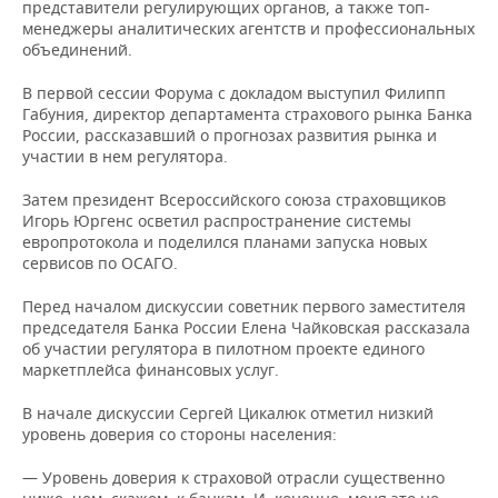
НЕФТЕХИМИЯ
представители регулирующих органов, а также топ-
менеджеры аналитических агентств и профессиональных
РОЗНИЧНАЯ ТОРГОВЛЯ
НОВОСТИ ТЕХНОЛОГИЙ
МЕРОПРИЯТИЯ
объединений.
НЕФТЬ
ТРАНСПОРТ
IT
НОВОСТИ МЕРОПРИЯТИЙ
СПОРТ
В первой сессии Форума с докладом выступил Филипп
ОПК
Габуния, директор департамента страхового рынка Банка
России, рассказавший о прогнозах развития рынка и
УСЛУГИ
МЕДИА
ВЫЕЗДНАЯ РЕДАКЦИЯ
НОВОСТИ СПОРТА
ОБЩЕСТВО
участии в нем регулятора.
ЭНЕРГЕТИКА
ТЕЛЕКОММУНИКАЦИИ
БИЗНЕС-БРАНЧИ
ФУТБОЛ
НОВОСТИ ОБЩЕСТВА
ФОТОГАЛЕРЕЯ
Затем президент Всероссийского союза страховщиков
Игорь Юргенс осветил распространение системы
европротокола и поделился планами запуска новых
ONLINE-КОНФЕРЕНЦИИ
ХОККЕЙ
ВЛАСТЬ
СЮЖЕТЫ
сервисов по ОСАГО.
ОТКРЫТАЯ ЛЕКЦИЯ
БАСКЕТБОЛ
ИНФРАСТРУКТУРА
СПРАВОЧНИК
Перед началом дискуссии советник первого заместителя
председателя Банка России Елена Чайковская рассказала
ВОЛЕЙБОЛ
ИСТОРИЯ
СПИСОК ПЕРСОН
ПОЛНАЯ ВЕРСИЯ
об участии регулятора в пилотном проекте единого
маркетплейса финансовых услуг.
КИБЕРСПОРТ
КУЛЬТУРА
СПИСОК КОМПАНИЙ
В начале дискуссии Сергей Цикалюк отметил низкий
уровень доверия со стороны населения:
ФИГУРНОЕ КАТАНИЕ
МЕДИЦИНА
— Уровень доверия к страховой отрасли существенно