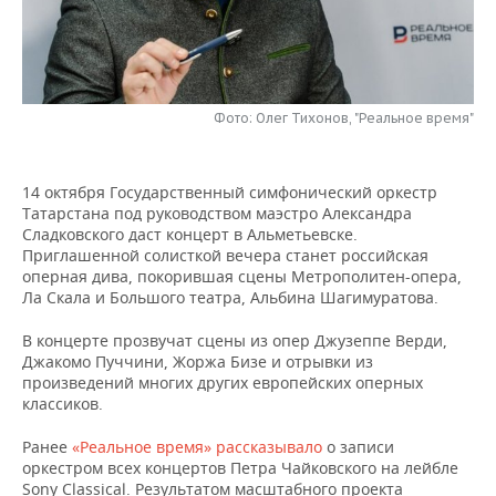
НЕФТЕХИМИЯ
РОЗНИЧНАЯ ТОРГОВЛЯ
НОВОСТИ ТЕХНОЛОГИЙ
МЕРОПРИЯТИЯ
НЕФТЬ
ТРАНСПОРТ
IT
НОВОСТИ МЕРОПРИЯТИЙ
СПОРТ
ОПК
Фото: Олег Тихонов, "Реальное время"
УСЛУГИ
МЕДИА
ВЫЕЗДНАЯ РЕДАКЦИЯ
НОВОСТИ СПОРТА
ОБЩЕСТВО
ЭНЕРГЕТИКА
14 октября Государственный симфонический оркестр
ТЕЛЕКОММУНИКАЦИИ
БИЗНЕС-БРАНЧИ
ФУТБОЛ
НОВОСТИ ОБЩЕСТВА
ФОТОГАЛЕРЕЯ
Татарстана под руководством маэстро Александра
Сладковского даст концерт в Альметьевске.
ONLINE-КОНФЕРЕНЦИИ
ХОККЕЙ
ВЛАСТЬ
СЮЖЕТЫ
Приглашенной солисткой вечера станет российская
оперная дива, покорившая сцены Метрополитен-опера,
ОТКРЫТАЯ ЛЕКЦИЯ
БАСКЕТБОЛ
ИНФРАСТРУКТУРА
СПРАВОЧНИК
Ла Скала и Большого театра, Альбина Шагимуратова.
В концерте прозвучат сцены из опер Джузеппе Верди,
ВОЛЕЙБОЛ
ИСТОРИЯ
СПИСОК ПЕРСОН
ПОЛНАЯ ВЕРСИЯ
Джакомо Пуччини, Жоржа Бизе и отрывки из
произведений многих других европейских оперных
КИБЕРСПОРТ
КУЛЬТУРА
СПИСОК КОМПАНИЙ
классиков.
Ранее
«Реальное время» рассказывало
о записи
ФИГУРНОЕ КАТАНИЕ
МЕДИЦИНА
оркестром всех концертов Петра Чайковского на лейбле
Sony Classical. Результатом масштабного проекта