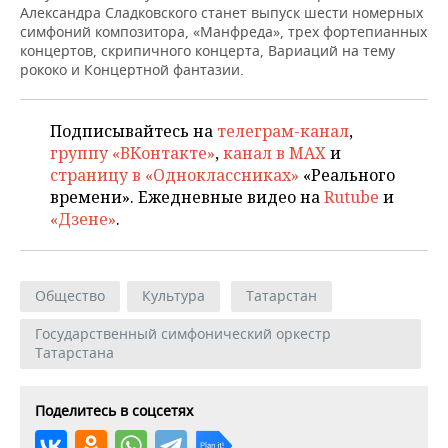
ВОДНЫЕ ВИДЫ СПОРТА
ОБРАЗОВАНИЕ
Александра Сладковского станет выпуск шести номерных
симфоний композитора, «Манфреда», трех фортепианных
ХОККЕЙ С МЯЧОМ
ПРОИСШЕСТВИЯ
концертов, скрипичного концерта, Вариаций на тему
рококо и Концертной фантазии.
Подписывайтесь на
телеграм-канал
,
группу «ВКонтакте»
,
канал в MAX
и
страницу в «Одноклассниках»
«Реального
времени». Ежедневные видео на
Rutube
и
«Дзене»
.
Общество
Культура
Татарстан
Государственный симфонический оркестр
Татарстана
Поделитесь в соцсетях