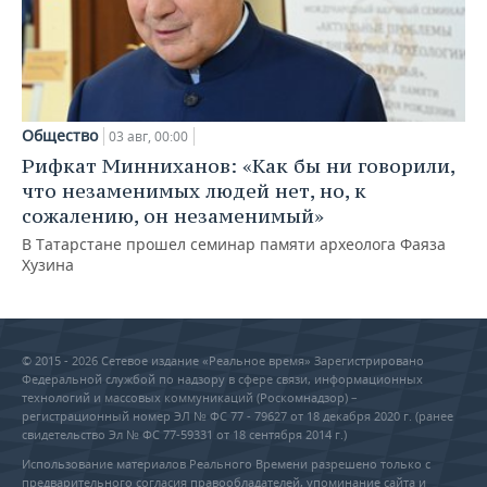
Общество
03 авг, 00:00
Рифкат Минниханов: «Как бы ни говорили,
что незаменимых людей нет, но, к
сожалению, он незаменимый»
В Татарстане прошел семинар памяти археолога Фаяза
Хузина
© 2015 - 2026 Сетевое издание «Реальное время» Зарегистрировано
Федеральной службой по надзору в сфере связи, информационных
технологий и массовых коммуникаций (Роскомнадзор) –
регистрационный номер ЭЛ № ФС 77 - 79627 от 18 декабря 2020 г. (ранее
свидетельство Эл № ФС 77-59331 от 18 сентября 2014 г.)
Использование материалов Реального Времени разрешено только с
предварительного согласия правообладателей, упоминание сайта и