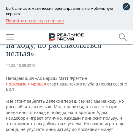
Вы были автоматически перенаправлены на мобильную
версию.
Перейти на полную версию
РЕГИОНЫ
СПОРТ
Мэтт Фрэттин: «Ак Барс» сейчас
БАШКОРТОСТАН
НОВОСТИ
на ходу, но расслабляться
ТАТАРСТАН
АНАЛИТИКА
нельзя»
УДМУРТИЯ
НОВОСТИ АНАЛИТИКИ
ЭКОНОМИКА
17:23, 18.09.2019
ДЕКЛАРАЦИИ О ДОХОДАХ
НОВОСТИ ЭКОНОМИКИ
ПРОМЫШЛЕННОСТЬ
Нападающий «Ак Барса» Мэтт Фрэттин
прокомментировал
старт казанского клуба в новом сезоне
КОРОЛИ ГОСЗАКАЗА ПФО
ФИНАНСЫ
НОВОСТИ
НЕДВИЖИМОСТЬ
КХЛ.
ПРОМЫШЛЕННОСТИ
«Не стоит забегать далеко вперед, сейчас мы на ходу, но
ВУЗЫ ТАТАРСТАНА
БАНКИ
НОВОСТИ НЕДВИЖИМОСТИ
АВТО
расслабляться нельзя. Мне нравится, что все четыре
АГРОПРОМ
звена вносят вклад в победы, наш вратарь Адам
КОМУ ПРИНАДЛЕЖАТ
БЮДЖЕТ
НОВОСТИ АВТО
БИЗНЕС
Рейдеборн играет отлично. Каждый приносит пользу, и
ТОРГОВЫЕ ЦЕНТРЫ
МАШИНОСТРОЕНИЕ
это помогает нам добиваться успеха. Но важно играть до
ТАТАРСТАНА
конца, не упускать инициативу до последних минут.
ИНВЕСТИЦИИ
НОВОСТИ БИЗНЕСА
ТЕХНОЛОГИИ