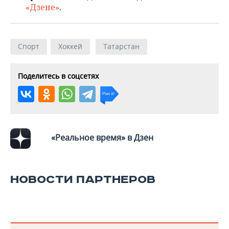
ВОДНЫЕ ВИДЫ СПОРТА
ОБРАЗОВАНИЕ
«Дзене»
.
ХОККЕЙ С МЯЧОМ
ПРОИСШЕСТВИЯ
Спорт
Хоккей
Татарстан
Поделитесь в соцсетях
«Реальное время» в Дзен
НОВОСТИ ПАРТНЕРОВ