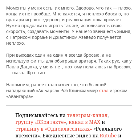
НЕФТЕХИМИЯ
Моменты у меня есть, их много. Здорово, что так — плохо,
РОЗНИЧНАЯ ТОРГОВЛЯ
НОВОСТИ ТЕХНОЛОГИЙ
МЕРОПРИЯТИЯ
когда их нет вообще. Мне кажется, я неплохо бросаю, но
НЕФТЬ
вратари играют здорово, и реализация пока хромает.
Нужно продолжать играть так же, использовать свою
ТРАНСПОРТ
IT
НОВОСТИ МЕРОПРИЯТИЙ
СПОРТ
ОПК
скорость, создавать моменты. У нашего звена есть химия,
с Патрисом Кормье и Джастином Азеведо получается
УСЛУГИ
МЕДИА
ВЫЕЗДНАЯ РЕДАКЦИЯ
НОВОСТИ СПОРТА
ОБЩЕСТВО
неплохо.
ЭНЕРГЕТИКА
ТЕЛЕКОММУНИКАЦИИ
БИЗНЕС-БРАНЧИ
ФУТБОЛ
НОВОСТИ ОБЩЕСТВА
ФОТОГАЛЕРЕЯ
При выходах один на один я всегда бросаю, а не
использую финты для обыгрыша вратаря. Таких рук, как у
Павла Дацюка, у меня нет, поэтому полагаюсь на бросок»,
ONLINE-КОНФЕРЕНЦИИ
ХОККЕЙ
ВЛАСТЬ
СЮЖЕТЫ
— сказал Фрэттин.
ОТКРЫТАЯ ЛЕКЦИЯ
БАСКЕТБОЛ
ИНФРАСТРУКТУРА
СПРАВОЧНИК
Напомним, ранее стало известно, что бывший
нападающий «Ак Барса» Роб Клинкхаммер
стал
игроком
«Авангарда».
ВОЛЕЙБОЛ
ИСТОРИЯ
СПИСОК ПЕРСОН
ПОЛНАЯ ВЕРСИЯ
КИБЕРСПОРТ
КУЛЬТУРА
СПИСОК КОМПАНИЙ
Подписывайтесь на
телеграм-канал
,
группу «ВКонтакте»
,
канал в MAX
и
ФИГУРНОЕ КАТАНИЕ
МЕДИЦИНА
страницу в «Одноклассниках»
«Реального
времени». Ежедневные видео на
Rutube
и