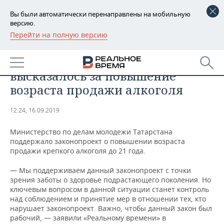
Вы были автоматически перенаправлены на мобильную
версию.
Перейти на полную версию
РЕГИОНЫ
ОБЩЕСТВО
Минмолодежи Татарстана
БАШКОРТОСТАН
НОВОСТИ
высказалось за повышение
ТАТАРСТАН
АНАЛИТИКА
возраста продажи алкоголя
УДМУРТИЯ
НОВОСТИ АНАЛИТИКИ
ЭКОНОМИКА
12:24, 16.09.2019
ДЕКЛАРАЦИИ О ДОХОДАХ
НОВОСТИ ЭКОНОМИКИ
ПРОМЫШЛЕННОСТЬ
Министерство по делам молодежи Татарстана
поддержало законопроект о повышении возраста
КОРОЛИ ГОСЗАКАЗА ПФО
ФИНАНСЫ
НОВОСТИ
НЕДВИЖИМОСТЬ
продажи крепкого алкоголя до 21 года.
ПРОМЫШЛЕННОСТИ
— Мы поддерживаем данный законопроект с точки
ВУЗЫ ТАТАРСТАНА
БАНКИ
НОВОСТИ НЕДВИЖИМОСТИ
АВТО
зрения заботы о здоровье подрастающего поколения. Но
АГРОПРОМ
ключевым вопросом в данной ситуации станет контроль
КОМУ ПРИНАДЛЕЖАТ
БЮДЖЕТ
НОВОСТИ АВТО
БИЗНЕС
над соблюдением и принятие мер в отношении тех, кто
ТОРГОВЫЕ ЦЕНТРЫ
МАШИНОСТРОЕНИЕ
нарушает законопроект. Важно, чтобы данный закон был
ТАТАРСТАНА
рабочий, — заявили «Реальному времени» в
ИНВЕСТИЦИИ
НОВОСТИ БИЗНЕСА
ТЕХНОЛОГИИ