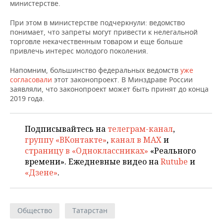
НЕФТЕХИМИЯ
министерстве.
РОЗНИЧНАЯ ТОРГОВЛЯ
НОВОСТИ ТЕХНОЛОГИЙ
МЕРОПРИЯТИЯ
При этом в министерстве подчеркнули: ведомство
НЕФТЬ
понимает, что запреты могут привести к нелегальной
ТРАНСПОРТ
IT
НОВОСТИ МЕРОПРИЯТИЙ
СПОРТ
торговле некачественным товаром и еще больше
ОПК
привлечь интерес молодого поколения.
УСЛУГИ
МЕДИА
ВЫЕЗДНАЯ РЕДАКЦИЯ
НОВОСТИ СПОРТА
ОБЩЕСТВО
Напомним, большинство федеральных ведомств
уже
ЭНЕРГЕТИКА
согласовали
этот законопроект. В Минздраве России
ТЕЛЕКОММУНИКАЦИИ
БИЗНЕС-БРАНЧИ
ФУТБОЛ
НОВОСТИ ОБЩЕСТВА
ФОТОГАЛЕРЕЯ
заявляли, что законопроект может быть принят до конца
2019 года.
ONLINE-КОНФЕРЕНЦИИ
ХОККЕЙ
ВЛАСТЬ
СЮЖЕТЫ
Подписывайтесь на
телеграм-канал
,
ОТКРЫТАЯ ЛЕКЦИЯ
БАСКЕТБОЛ
ИНФРАСТРУКТУРА
СПРАВОЧНИК
группу «ВКонтакте»
,
канал в MAX
и
страницу в «Одноклассниках»
«Реального
ВОЛЕЙБОЛ
ИСТОРИЯ
СПИСОК ПЕРСОН
ПОЛНАЯ ВЕРСИЯ
времени». Ежедневные видео на
Rutube
и
«Дзене»
.
КИБЕРСПОРТ
КУЛЬТУРА
СПИСОК КОМПАНИЙ
ФИГУРНОЕ КАТАНИЕ
МЕДИЦИНА
Общество
Татарстан