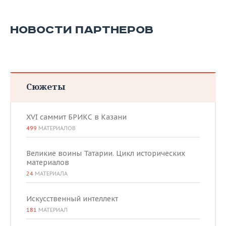
ВОДНЫЕ ВИДЫ СПОРТА
ОБРАЗОВАНИЕ
ХОККЕЙ С МЯЧОМ
ПРОИСШЕСТВИЯ
НОВОСТИ ПАРТНЕРОВ
Сюжеты
XVI саммит БРИКС в Казани
499
МАТЕРИАЛОВ
Великие воины Татарии. Цикл исторических
материалов
24
МАТЕРИАЛА
Искусственный интеллект
181
МАТЕРИАЛ