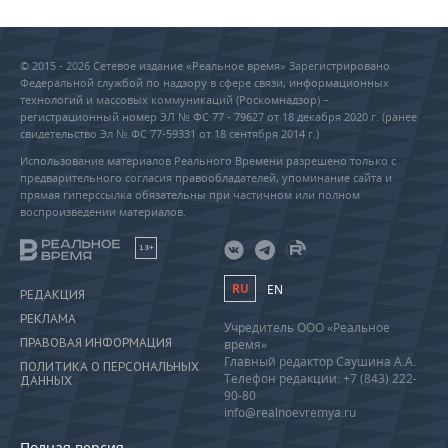
© 2015 - 2026 Сетевое издание «Реальное время» Зарегистрировано
Федеральной службой по надзору в сфере связи, информационных
технологий и массовых коммуникаций (Роскомнадзор) –
регистрационный номер ЭЛ № ФС 77 - 79627 от 18 декабря 2020 г. (ранее
свидетельство Эл № ФС 77-59331 от 18 сентября 2014 г.)
Использование материалов Реального Времени разрешено только с
предварительного согласия правообладателей, упоминание сайта и
прямая гиперссылка обязательны при частичном или полном
воспроизведении материалов.
18+
RU
EN
РЕДАКЦИЯ
РЕКЛАМА
Учредитель ООО «Реальное
ПРАВОВАЯ ИНФОРМАЦИЯ
время»
Главный редактор Саушина А.А.
ПОЛИТИКА О ПЕРСОНАЛЬНЫХ
Телефон редакции: +7 (843) 222-
ДАННЫХ
90-80
info@realnoevremya.ru
Полная версия