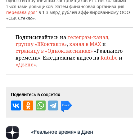
одного из крупнейших застройщиков Рт с несколькими
НЕФТЕХИМИЯ
тысячами дольщиков. Затем финансовая организация
РОЗНИЧНАЯ ТОРГОВЛЯ
НОВОСТИ ТЕХНОЛОГИЙ
МЕРОПРИЯТИЯ
передала долг
в 1,3 млрд рублей аффилированному ООО
НЕФТЬ
«СБК Стекло».
ТРАНСПОРТ
IT
НОВОСТИ МЕРОПРИЯТИЙ
СПОРТ
ОПК
Подписывайтесь на
телеграм-канал
,
УСЛУГИ
МЕДИА
ВЫЕЗДНАЯ РЕДАКЦИЯ
НОВОСТИ СПОРТА
ОБЩЕСТВО
группу «ВКонтакте»
,
канал в MAX
и
ЭНЕРГЕТИКА
страницу в «Одноклассниках»
«Реального
ТЕЛЕКОММУНИКАЦИИ
БИЗНЕС-БРАНЧИ
ФУТБОЛ
НОВОСТИ ОБЩЕСТВА
ФОТОГАЛЕРЕЯ
времени». Ежедневные видео на
Rutube
и
«Дзене»
.
ONLINE-КОНФЕРЕНЦИИ
ХОККЕЙ
ВЛАСТЬ
СЮЖЕТЫ
ОТКРЫТАЯ ЛЕКЦИЯ
БАСКЕТБОЛ
ИНФРАСТРУКТУРА
СПРАВОЧНИК
Поделитесь в соцсетях
ВОЛЕЙБОЛ
ИСТОРИЯ
СПИСОК ПЕРСОН
ПОЛНАЯ ВЕРСИЯ
КИБЕРСПОРТ
КУЛЬТУРА
СПИСОК КОМПАНИЙ
ФИГУРНОЕ КАТАНИЕ
МЕДИЦИНА
«Реальное время» в Дзен