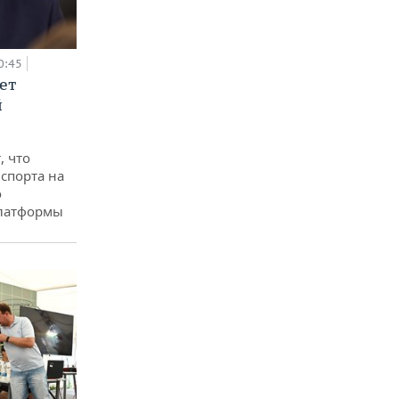
0:45
ет
й
, что
спорта на
о
платформы