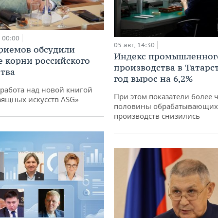
00:00
05 авг, 14:30
риемов обсудили
Индекс промышленног
е корни российского
производства в Татарс
тва
год вырос на 6,2%
работа над новой книгой
При этом показатели более 
зящных искусств ASG»
половины обрабатывающих
производств снизились