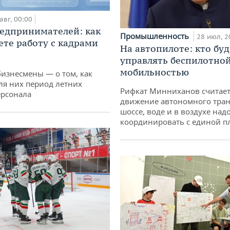
авг, 00:00
едпринимателей: как
Промышленность
28 июл, 2
ете работу с кадрами
На автопилоте: кто буд
управлять беспилотно
мобильностью
бизнесмены — о том, как
ля них период летних
Рифкат Минниханов считает
ерсонала
движение автономного тран
шоссе, воде и в воздухе над
координировать с единой 