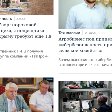
нность
00:00
бзор: пороховой
 цеха, с подрядчика
Технологии
31 июл, 00:00
 Крыму требуют еще 1,8
Агробизнес под прицел
кибербезопасность при
сельское хозяйство
твенник НЧТЗ получил
руппе компаний «ТатПром-
Зачем выстраивать кибербе
в агросекторе и с чего начат