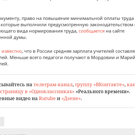
окументу, право на повышение минимальной оплаты труда
 которые выполнили предусмотренную законодательством
ующего вида нормирования труда,
сообщается
на сайте
енной думы.
о известно
, что в России средняя зарплата учителей составля
лей. Меньше всего педагоги получают в Мордовии и Марий
лей.
сывайтесь на
телеграм-канал
,
группу «ВКонтакте»
,
кан
страницу в «Одноклассниках»
«Реального времени».
евные видео на
Rutube
и
«Дзене»
.