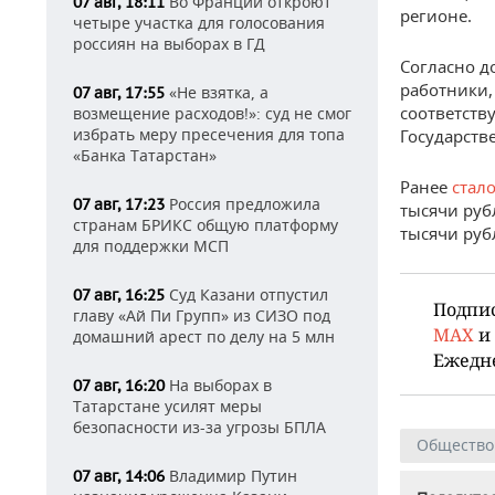
Во Франции откроют
07 авг, 18:11
регионе.
четыре участка для голосования
россиян на выборах в ГД
Согласно д
работники,
«Не взятка, а
07 авг, 17:55
соответств
возмещение расходов!»: суд не смог
избрать меру пресечения для топа
Государств
«Банка Татарстан»
Ранее
стал
Россия предложила
07 авг, 17:23
тысячи руб
странам БРИКС общую платформу
тысячи руб
для поддержки МСП
Суд Казани отпустил
07 авг, 16:25
Подпи
главу «Ай Пи Групп» из СИЗО под
MAX
и
домашний арест по делу на 5 млн
Ежедн
На выборах в
07 авг, 16:20
Татарстане усилят меры
безопасности из-за угрозы БПЛА
Общество
Владимир Путин
07 авг, 14:06