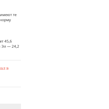
 имеют те
 норму
ет 45,6
 Эл — 24,2
ал в