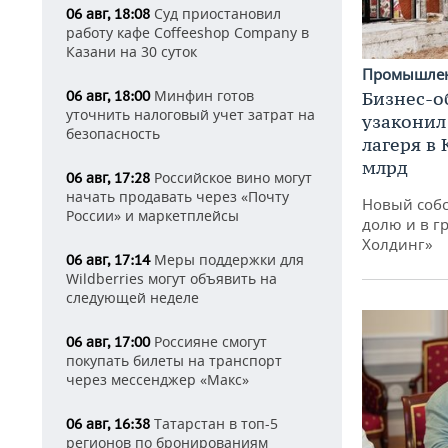
Суд приостановил
06 авг, 18:08
работу кафе Coffeeshop Company в
Казани на 30 суток
Промышле
Минфин готов
Бизнес-о
06 авг, 18:00
уточнить налоговый учет затрат на
узаконил
безопасность
лагеря в
млрд
Российское вино могут
06 авг, 17:28
начать продавать через «Почту
Новый собс
России» и маркетплейсы
долю и в г
Холдинг»
Меры поддержки для
06 авг, 17:14
Wildberries могут объявить на
следующей неделе
Россияне смогут
06 авг, 17:00
покупать билеты на транспорт
через мессенджер «Макс»
Татарстан в топ-5
06 авг, 16:38
регионов по бронированиям