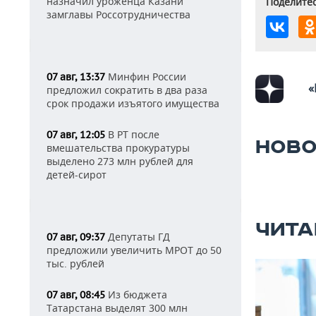
назначил уроженца Казани
Поделитес
замглавы Россотрудничества
Минфин России
07 авг, 13:37
«
предложил сократить в два раза
срок продажи изъятого имущества
В РТ после
07 авг, 12:05
НОВО
вмешательства прокуратуры
выделено 273 млн рублей для
детей-сирот
ЧИТА
Депутаты ГД
07 авг, 09:37
предложили увеличить МРОТ до 50
тыс. рублей
Из бюджета
07 авг, 08:45
Татарстана выделят 300 млн