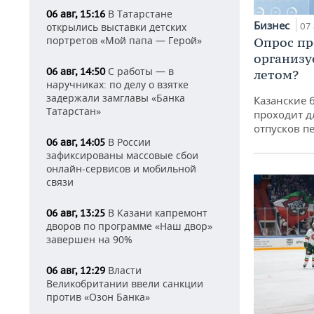
В Татарстане
06 авг, 15:16
Бизнес
открылись выставки детских
07 
портретов «Мой папа — Герой»
Опрос пр
организу
С работы — в
06 авг, 14:50
летом?
наручниках: по делу о взятке
задержали замглавы «Банка
Казанские 
Татарстан»
проходит д
отпусков п
В России
06 авг, 14:05
зафиксированы массовые сбои
онлайн-сервисов и мобильной
связи
В Казани капремонт
06 авг, 13:25
дворов по программе «Наш двор»
завершен на 90%
Власти
06 авг, 12:29
Великобритании ввели санкции
против «Озон Банка»