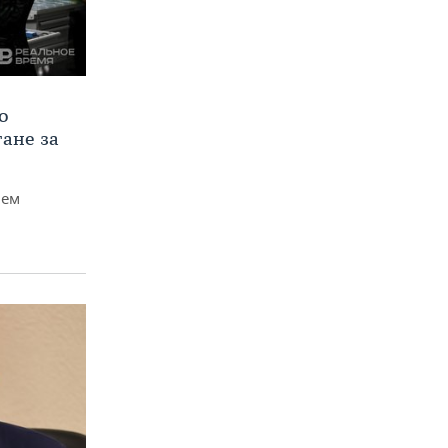
о
тане за
чем