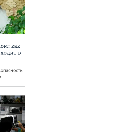
ом: как
ходит в
зопасность
ь