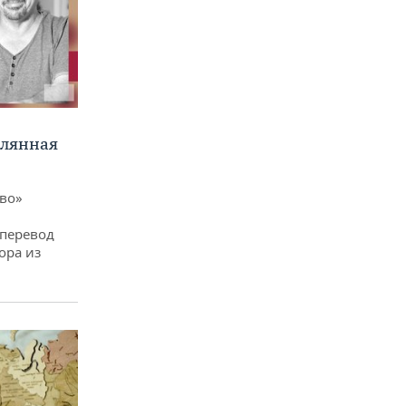
клянная
ево»
 перевод
ора из