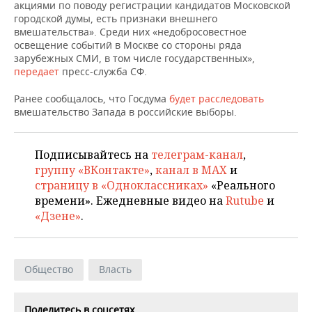
НЕФТЕХИМИЯ
акциями по поводу регистрации кандидатов Московской
городской думы, есть признаки внешнего
РОЗНИЧНАЯ ТОРГОВЛЯ
НОВОСТИ ТЕХНОЛОГИЙ
МЕРОПРИЯТИЯ
вмешательства». Среди них «недобросовестное
НЕФТЬ
освещение событий в Москве со стороны ряда
ТРАНСПОРТ
IT
НОВОСТИ МЕРОПРИЯТИЙ
СПОРТ
зарубежных СМИ, в том числе государственных»,
ОПК
передает
пресс-служба СФ.
УСЛУГИ
МЕДИА
ВЫЕЗДНАЯ РЕДАКЦИЯ
НОВОСТИ СПОРТА
ОБЩЕСТВО
Ранее сообщалось, что Госдума
будет расследовать
ЭНЕРГЕТИКА
вмешательство Запада в российские выборы.
ТЕЛЕКОММУНИКАЦИИ
БИЗНЕС-БРАНЧИ
ФУТБОЛ
НОВОСТИ ОБЩЕСТВА
ФОТОГАЛЕРЕЯ
ONLINE-КОНФЕРЕНЦИИ
ХОККЕЙ
ВЛАСТЬ
Подписывайтесь на
телеграм-канал
,
СЮЖЕТЫ
группу «ВКонтакте»
,
канал в MAX
и
страницу в «Одноклассниках»
«Реального
ОТКРЫТАЯ ЛЕКЦИЯ
БАСКЕТБОЛ
ИНФРАСТРУКТУРА
СПРАВОЧНИК
времени». Ежедневные видео на
Rutube
и
«Дзене»
.
ВОЛЕЙБОЛ
ИСТОРИЯ
СПИСОК ПЕРСОН
ПОЛНАЯ ВЕРСИЯ
КИБЕРСПОРТ
КУЛЬТУРА
СПИСОК КОМПАНИЙ
Общество
Власть
ФИГУРНОЕ КАТАНИЕ
МЕДИЦИНА
Поделитесь в соцсетях