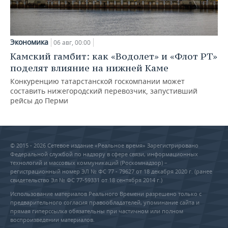
Экономика
06 авг, 00:00
Камский гамбит: как «Водолет» и «Флот РТ»
поделят влияние на нижней Каме
Конкуренцию татарстанской госкомпании может
составить нижегородский перевозчик, запустивший
рейсы до Перми
© 2015 - 2026 Сетевое издание «Реальное время» Зарегистрировано
Федеральной службой по надзору в сфере связи, информационных
технологий и массовых коммуникаций (Роскомнадзор) –
регистрационный номер ЭЛ № ФС 77 - 79627 от 18 декабря 2020 г. (ранее
свидетельство Эл № ФС 77-59331 от 18 сентября 2014 г.)
Использование материалов Реального Времени разрешено только с
предварительного согласия правообладателей, упоминание сайта и
прямая гиперссылка обязательны при частичном или полном
воспроизведении материалов.