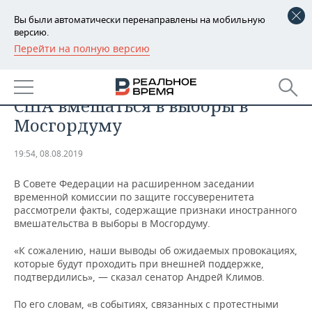
Вы были автоматически перенаправлены на мобильную
версию.
Перейти на полную версию
РЕГИОНЫ
ОБЩЕСТВО
Сенаторы сообщили о попытках
БАШКОРТОСТАН
НОВОСТИ
США вмешаться в выборы в
ТАТАРСТАН
АНАЛИТИКА
Мосгордуму
УДМУРТИЯ
НОВОСТИ АНАЛИТИКИ
ЭКОНОМИКА
19:54, 08.08.2019
ДЕКЛАРАЦИИ О ДОХОДАХ
НОВОСТИ ЭКОНОМИКИ
ПРОМЫШЛЕННОСТЬ
В Совете Федерации на расширенном заседании
временной комиссии по защите госсуверенитета
КОРОЛИ ГОСЗАКАЗА ПФО
ФИНАНСЫ
НОВОСТИ
НЕДВИЖИМОСТЬ
рассмотрели факты, содержащие признаки иностранного
ПРОМЫШЛЕННОСТИ
вмешательства в выборы в Мосгордуму.
ВУЗЫ ТАТАРСТАНА
БАНКИ
НОВОСТИ НЕДВИЖИМОСТИ
АВТО
«К сожалению, наши выводы об ожидаемых провокациях,
АГРОПРОМ
которые будут проходить при внешней поддержке,
КОМУ ПРИНАДЛЕЖАТ
БЮДЖЕТ
НОВОСТИ АВТО
БИЗНЕС
подтвердились», — сказал сенатор Андрей Климов.
ТОРГОВЫЕ ЦЕНТРЫ
МАШИНОСТРОЕНИЕ
ТАТАРСТАНА
По его словам, «в событиях, связанных с протестными
ИНВЕСТИЦИИ
НОВОСТИ БИЗНЕСА
ТЕХНОЛОГИИ