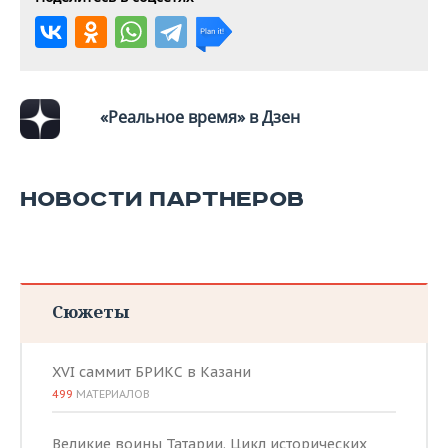
ВОДНЫЕ ВИДЫ СПОРТА
ОБРАЗОВАНИЕ
ХОККЕЙ С МЯЧОМ
ПРОИСШЕСТВИЯ
«Реальное время» в Дзен
НОВОСТИ ПАРТНЕРОВ
Сюжеты
XVI саммит БРИКС в Казани
499
МАТЕРИАЛОВ
Великие воины Татарии. Цикл исторических