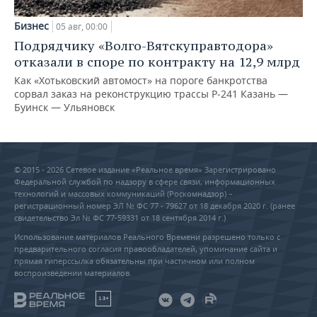
Бизнес
05 авг, 00:00
Подрядчику «Волго-Вятскуправтодора»
отказали в споре по контракту на 12,9 млрд
Как «Хотьковский автомост» на пороге банкротства
сорвал заказ на реконструкцию трассы Р‑241 Казань —
Буинск — Ульяновск
© 2015 - 2026 Сетевое издание «Реальное время» Зарегистрировано
Федеральной службой по надзору в сфере связи, информационных
технологий и массовых коммуникаций (Роскомнадзор) –
регистрационный номер ЭЛ № ФС 77 - 79627 от 18 декабря 2020 г. (ранее
свидетельство Эл № ФС 77-59331 от 18 сентября 2014 г.)
Использование материалов Реального Времени разрешено только с
предварительного согласия правообладателей, упоминание сайта и
прямая гиперссылка обязательны при частичном или полном
воспроизведении материалов.
18+