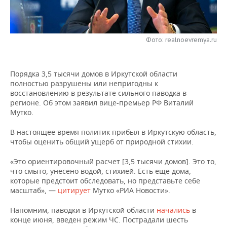
НЕФТЕХИМИЯ
РОЗНИЧНАЯ ТОРГОВЛЯ
НОВОСТИ ТЕХНОЛОГИЙ
МЕРОПРИЯТИЯ
НЕФТЬ
Фото: realnoevremya.ru
ТРАНСПОРТ
IT
НОВОСТИ МЕРОПРИЯТИЙ
СПОРТ
ОПК
УСЛУГИ
МЕДИА
ВЫЕЗДНАЯ РЕДАКЦИЯ
НОВОСТИ СПОРТА
ОБЩЕСТВО
ЭНЕРГЕТИКА
Порядка 3,5 тысячи домов в Иркутской области
полностью разрушены или непригодны к
ТЕЛЕКОММУНИКАЦИИ
БИЗНЕС-БРАНЧИ
ФУТБОЛ
НОВОСТИ ОБЩЕСТВА
ФОТОГАЛЕРЕЯ
восстановлению в результате сильного паводка в
регионе. Об этом заявил вице-премьер РФ Виталий
ONLINE-КОНФЕРЕНЦИИ
ХОККЕЙ
ВЛАСТЬ
СЮЖЕТЫ
Мутко.
В настоящее время политик прибыл в Иркутскую область,
ОТКРЫТАЯ ЛЕКЦИЯ
БАСКЕТБОЛ
ИНФРАСТРУКТУРА
СПРАВОЧНИК
чтобы оценить общий ущерб от природной стихии.
ВОЛЕЙБОЛ
ИСТОРИЯ
СПИСОК ПЕРСОН
ПОЛНАЯ ВЕРСИЯ
«Это ориентировочный расчет [3,5 тысячи домов]. Это то,
что смыто, унесено водой, стихией. Есть еще дома,
которые предстоит обследовать, но представьте себе
КИБЕРСПОРТ
КУЛЬТУРА
СПИСОК КОМПАНИЙ
масштаб», —
цитирует
Мутко «РИА Новости».
ФИГУРНОЕ КАТАНИЕ
МЕДИЦИНА
Напомним, паводки в Иркутской области
начались
в
конце июня, введен режим ЧС. Пострадали шесть