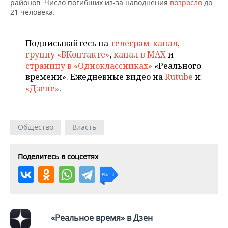
ВОДНЫЕ ВИДЫ СПОРТА
ОБРАЗОВАНИЕ
районов. Число погибших из-за наводнения
возросло
до
21 человека.
ХОККЕЙ С МЯЧОМ
ПРОИСШЕСТВИЯ
Подписывайтесь на
телеграм-канал
,
группу «ВКонтакте»
,
канал в MAX
и
страницу в «Одноклассниках»
«Реального
времени». Ежедневные видео на
Rutube
и
«Дзене»
.
Общество
Власть
Поделитесь в соцсетях
«Реальное время» в Дзен