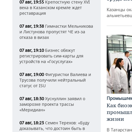
Крепостную стену XVI
07 авг, 19:55
века в Казанском кремле ждет
Казанцы ок
реставрация
альметьевц
Гимнастки Мельникова
07 авг, 19:38
и Листунова пропустят ЧЕ из-за
отказа в визах
Бизнес обяжут
07 авг, 19:10
регистрировать сим-карты для
устройств на «Госуслугах»
Фигуристки Валиева и
07 авг, 19:00
Трусова получили нейтральный
статус от ISU
Промышле
Хуснуллин заявил о
07 авг, 18:30
заморозке проекта трассы
Как биоэ
«Меридиан»
промышле
жизни
Семен Терехов: «Буду
07 авг, 18:23
доказывать, что достоин быть в
В Татарста