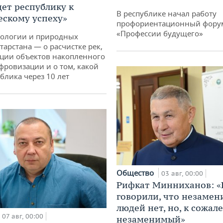
дет республику к
В республике начал работу
ескому успеху»
профориентационный фору
«Профессии будущего»
кологии и природных
тарстана — о расчистке рек,
ции объектов накопленного
ифровизации и о том, какой
блика через 10 лет
Общество
03 авг, 00:00
Рифкат Минниханов: «
говорили, что незаме
людей нет, но, к сожал
07 авг, 00:00
незаменимый»