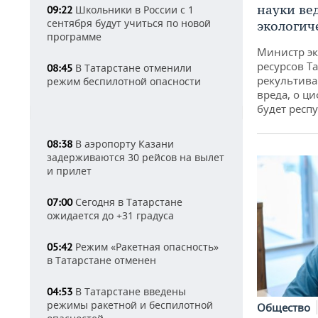
науки ве
Школьники в России с 1
09:22
сентября будут учиться по новой
экологич
программе
Министр э
ресурсов Та
В Татарстане отменили
08:45
рекультива
режим беспилотной опасности
вреда, о ц
будет респу
В аэропорту Казани
08:38
задерживаются 30 рейсов на вылет
и прилет
Сегодня в Татарстане
07:00
ожидается до +31 градуса
Режим «Ракетная опасность»
05:42
в Татарстане отменен
В Татарстане введены
04:53
режимы ракетной и беспилотной
Общество