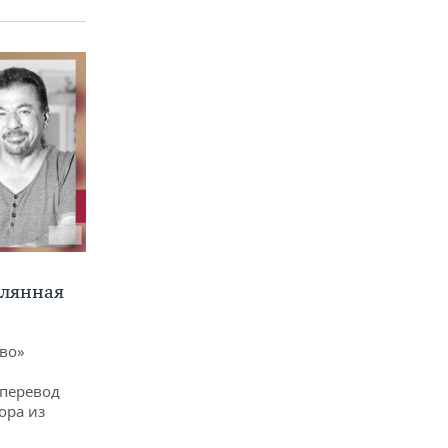
клянная
ево»
 перевод
ора из