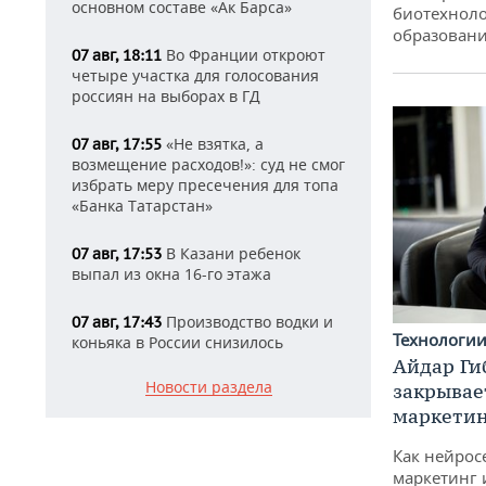
основном составе «Ак Барса»
биотехноло
образовани
Во Франции откроют
07 авг, 18:11
четыре участка для голосования
россиян на выборах в ГД
«Не взятка, а
07 авг, 17:55
возмещение расходов!»: суд не смог
избрать меру пресечения для топа
«Банка Татарстан»
В Казани ребенок
07 авг, 17:53
выпал из окна 16-го этажа
Производство водки и
07 авг, 17:43
Технологи
коньяка в России снизилось
Айдар Ги
Новости раздела
закрывае
маркетин
Как нейрос
маркетинг 