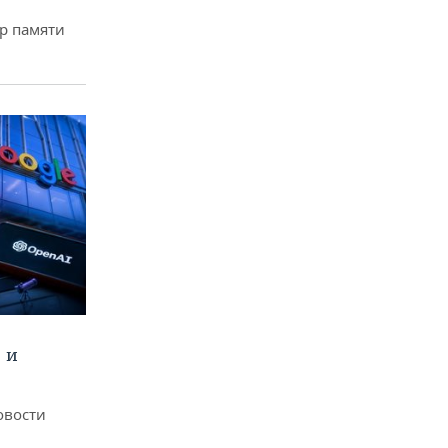
р памяти
 и
овости