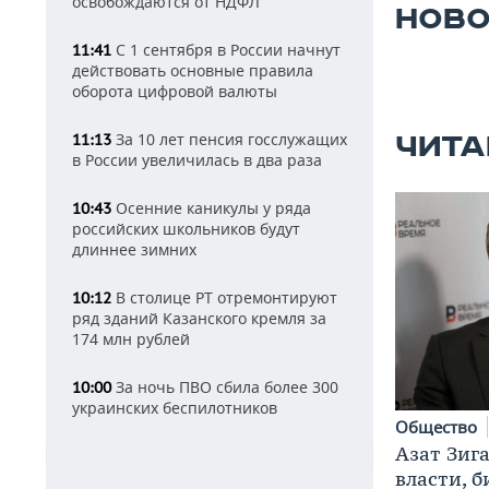
освобождаются от НДФЛ
НОВО
С 1 сентября в России начнут
11:41
действовать основные правила
оборота цифровой валюты
За 10 лет пенсия госслужащих
11:13
ЧИТА
в России увеличилась в два раза
Осенние каникулы у ряда
10:43
российских школьников будут
длиннее зимних
В столице РТ отремонтируют
10:12
ряд зданий Казанского кремля за
174 млн рублей
За ночь ПВО сбила более 300
10:00
украинских беспилотников
Общество
Азат Зиг
власти, б