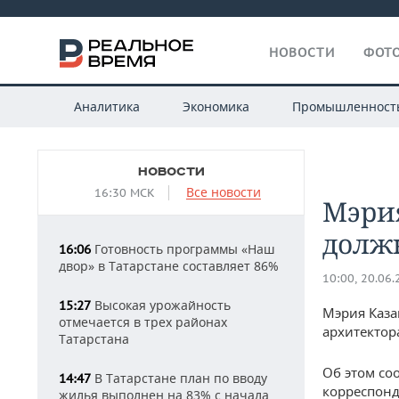
НОВОСТИ
ФОТО
Аналитика
Экономика
Промышленност
НОВОСТИ
Все новости
16:30 МСК
Мэрия
должн
Готовность программы «Наш
16:06
двор» в Татарстане составляет 86%
10:00, 20.06
Высокая урожайность
15:27
Мэрия Каза
отмечается в трех районах
архитектор
Татарстана
Об этом со
В Татарстане план по вводу
14:47
корреспонд
жилья выполнен на 83% с начала