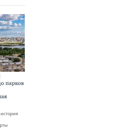
до парков
ная
 история
арты