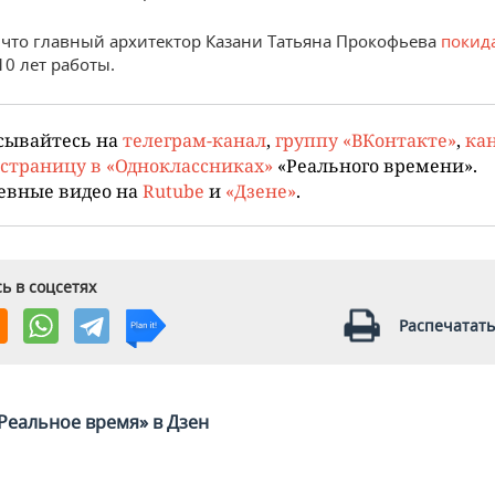
что главный архитектор Казани Татьяна Прокофьева
покид
10 лет работы.
сывайтесь на
телеграм-канал
,
группу «ВКонтакте»
,
кан
страницу в «Одноклассниках»
«Реального времени».
евные видео на
Rutube
и
«Дзене»
.
ь в соцсетях
Распечатать
Реальное время» в Дзен