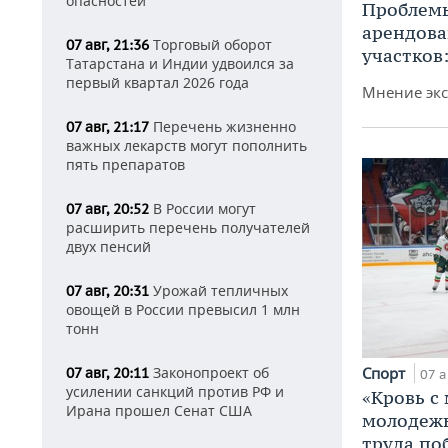
опасностей
Проблемы
арендов
Торговый оборот
07 авг, 21:36
участков
Татарстана и Индии удвоился за
первый квартал 2026 года
Мнение экс
Перечень жизненно
07 авг, 21:17
важных лекарств могут пополнить
пять препаратов
В России могут
07 авг, 20:52
расширить перечень получателей
двух пенсий
Урожай тепличных
07 авг, 20:31
овощей в России превысил 1 млн
тонн
Законопроект об
Спорт
07 авг, 20:11
07 а
усилении санкций против РФ и
«Кровь с
Ирана прошел Сенат США
молодежь
труда по