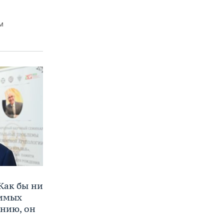
м
Как бы ни
нимых
ению, он