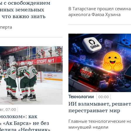
 с освобождением
В Татарстане прошел семина
анных земельных
археолога Фаяза Хузина
: что важно знать
перта
Технологии
00:00
ИИ взламывает, решает
вг, 07:00
перестраивает мир
 молоком»: как
Главные технологические н
 «Ак Барса» не без
минувшей недели
бедила «Нефтяник»