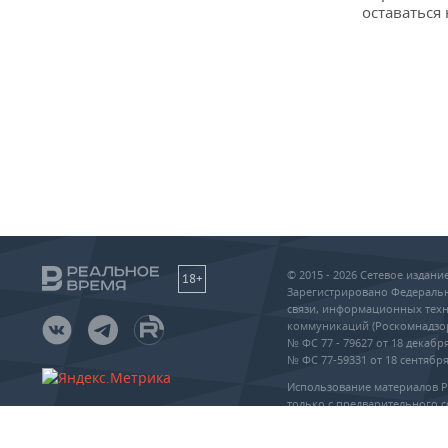
оставаться
© 2015 - 2026 Сетевое издан
18+
Зарегистрировано Федеральн
связи, информационных техн
коммуникаций (Роскомнадзо
№ ФС 77 - 79627 от 18 декабря
№ ФС 77-59331 от 18 сентября 
Использование материалов 
только с предварительного с
упоминание сайта и прямая 
частичном или полном воспр