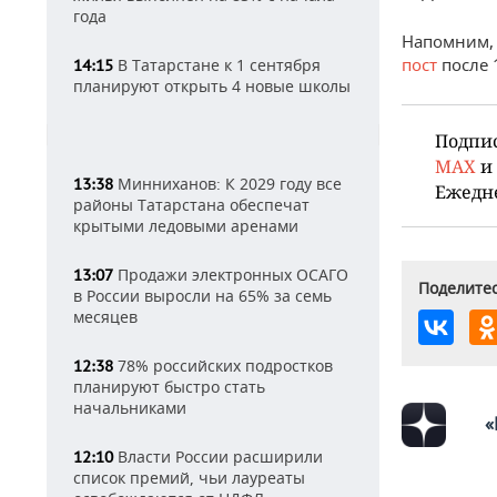
года
Напомним, 
пост
после 
В Татарстане к 1 сентября
14:15
планируют открыть 4 новые школы
Подпи
MAX
и
Минниханов: К 2029 году все
13:38
Ежедн
районы Татарстана обеспечат
крытыми ледовыми аренами
Продажи электронных ОСАГО
13:07
Поделитес
в России выросли на 65% за семь
месяцев
78% российских подростков
12:38
планируют быстро стать
начальниками
«
Власти России расширили
12:10
список премий, чьи лауреаты