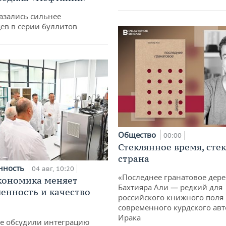
азались сильнее
ев в серии буллитов
Общество
00:00
Стеклянное время, сте
страна
нность
04 авг, 10:20
«Последнее гранатовое дер
кономика меняет
Бахтияра Али — редкий для
нность и качество
российского книжного поля
современного курдского авт
Ирака
не обсудили интеграцию