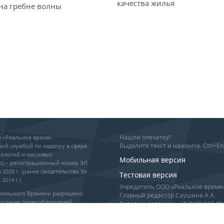
качества жилья
 на гребне волны
Нашли опечатку?
ие «Реальное время»
Выделите текст и нажмите: Ctrl+En
ой службой по надзору в сфере
ологий и массовых
Мобильная версия
р) – регистрационный номер ЭЛ
 2020 г. (ранее свидетельство Эл
Тестовая версия
2014 г.)
Учредитель ООО «Реальное время
Реального Времени разрешено
Главный редактор Саушина А.А.
огласия правообладателей,
Телефон редакции: +7 (843) 222-90
гиперссылка обязательны при
info@realnoevremya.ru
оизведении материалов.