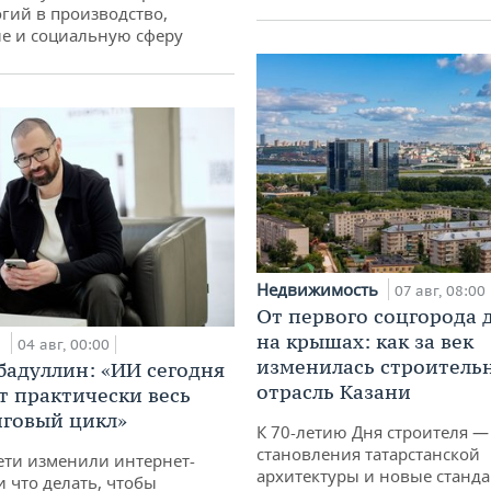
гий в производство,
е и социальную сферу
Недвижимость
07 авг, 08:00
От первого соцгорода 
на крышах: как за век
и
04 авг, 00:00
изменилась строитель
бадуллин: «ИИ сегодня
отрасль Казани
т практически весь
говый цикл»
К 70-летию Дня строителя —
становления татарстанской
ети изменили интернет-
архитектуры и новые станд
и что делать, чтобы