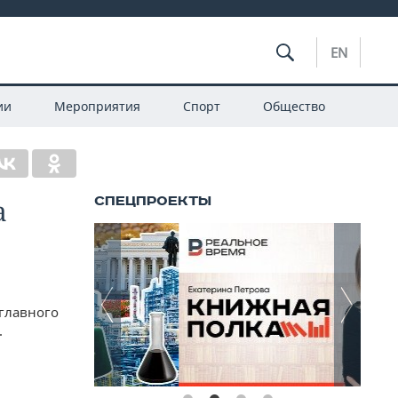
EN
ии
Мероприятия
Спорт
Общество
а
 главного
.