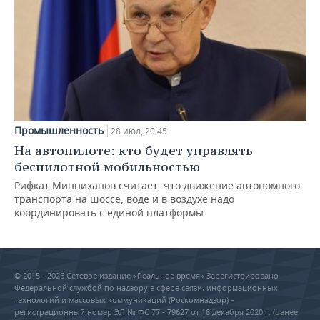
Промышленность
28 июл, 20:45
На автопилоте: кто будет управлять
беспилотной мобильностью
Рифкат Минниханов считает, что движение автономного
транспорта на шоссе, воде и в воздухе надо
координировать с единой платформы
© 2015 - 2026 Сетевое издание «Реальное время» Зарегистрировано
Федеральной службой по надзору в сфере связи, информационных
технологий и массовых коммуникаций (Роскомнадзор) –
регистрационный номер ЭЛ № ФС 77 - 79627 от 18 декабря 2020 г. (ранее