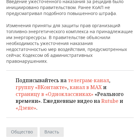
ВОДНЫЕ ВИДЫ СПОРТА
ОБРАЗОВАНИЕ
Введение ужесточенного наказания за рецидив было
инициировано правительством. Ранее КоАП не
предусматривал подобного повышенного штрафа.
ХОККЕЙ С МЯЧОМ
ПРОИСШЕСТВИЯ
Изменения приняты для защиты прав организаций
топливно-энергетического комплекса на принадлежащие
им энергоресурсы. В правительстве объяснили
необходимость ужесточения наказания
недостаточностью мер воздействия, предусмотренных
сейчас Кодексом об административных
правонарушениях.
Подписывайтесь на
телеграм-канал
,
группу «ВКонтакте»
,
канал в MAX
и
страницу в «Одноклассниках»
«Реального
времени». Ежедневные видео на
Rutube
и
«Дзене»
.
Общество
Власть