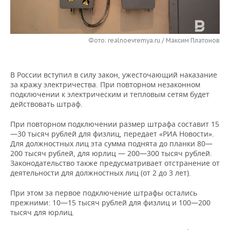
НЕФТЕХИМИЯ
РОЗНИЧНАЯ ТОРГОВЛЯ
НОВОСТИ ТЕХНОЛОГИЙ
МЕРОПРИЯТИЯ
НЕФТЬ
Фото: realnoevremya.ru / Максим Платонов
ТРАНСПОРТ
IT
НОВОСТИ МЕРОПРИЯТИЙ
СПОРТ
ОПК
УСЛУГИ
МЕДИА
ВЫЕЗДНАЯ РЕДАКЦИЯ
НОВОСТИ СПОРТА
ОБЩЕСТВО
ЭНЕРГЕТИКА
В России вступил в силу закон, ужесточающий наказание
за кражу электричества. При повторном незаконном
ТЕЛЕКОММУНИКАЦИИ
БИЗНЕС-БРАНЧИ
ФУТБОЛ
НОВОСТИ ОБЩЕСТВА
ФОТОГАЛЕРЕЯ
подключении к электрическим и тепловым сетям будет
действовать штраф.
ONLINE-КОНФЕРЕНЦИИ
ХОККЕЙ
ВЛАСТЬ
СЮЖЕТЫ
При повторном подключении размер штрафа составит 15
—30 тысяч рублей для физлиц, передает «РИА Новости».
ОТКРЫТАЯ ЛЕКЦИЯ
БАСКЕТБОЛ
ИНФРАСТРУКТУРА
СПРАВОЧНИК
Для должностных лиц эта сумма поднята до планки 80—
200 тысяч рублей, для юрлиц — 200—300 тысяч рублей.
ВОЛЕЙБОЛ
ИСТОРИЯ
СПИСОК ПЕРСОН
ПОЛНАЯ ВЕРСИЯ
Законодательство также предусматривает отстранение от
деятельности для должностных лиц (от 2 до 3 лет).
КИБЕРСПОРТ
КУЛЬТУРА
СПИСОК КОМПАНИЙ
При этом за первое подключение штрафы остались
прежними: 10—15 тысяч рублей для физлиц и 100—200
ФИГУРНОЕ КАТАНИЕ
МЕДИЦИНА
тысяч для юрлиц.