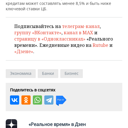
ВОДНЫЕ ВИДЫ СПОРТА
ОБРАЗОВАНИЕ
кредитам может составлять менее 8,5% и быть ниже
ключевой ставки ЦБ.
ХОККЕЙ С МЯЧОМ
ПРОИСШЕСТВИЯ
Подписывайтесь на
телеграм-канал
,
группу «ВКонтакте»
,
канал в MAX
и
страницу в «Одноклассниках»
«Реального
времени». Ежедневные видео на
Rutube
и
«Дзене»
.
Экономика
Банки
Бизнес
Поделитесь в соцсетях
«Реальное время» в Дзен