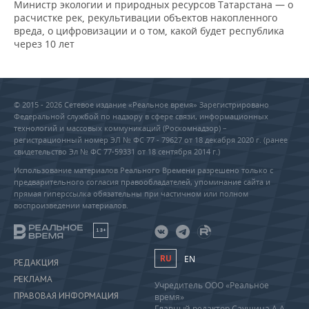
Министр экологии и природных ресурсов Татарстана — о
расчистке рек, рекультивации объектов накопленного
вреда, о цифровизации и о том, какой будет республика
через 10 лет
© 2015 - 2026 Сетевое издание «Реальное время» Зарегистрировано
Федеральной службой по надзору в сфере связи, информационных
технологий и массовых коммуникаций (Роскомнадзор) –
регистрационный номер ЭЛ № ФС 77 - 79627 от 18 декабря 2020 г. (ранее
свидетельство Эл № ФС 77-59331 от 18 сентября 2014 г.)
Использование материалов Реального Времени разрешено только с
предварительного согласия правообладателей, упоминание сайта и
прямая гиперссылка обязательны при частичном или полном
воспроизведении материалов.
18+
RU
EN
РЕДАКЦИЯ
РЕКЛАМА
Учредитель ООО «Реальное
ПРАВОВАЯ ИНФОРМАЦИЯ
время»
Главный редактор Саушина А.А.