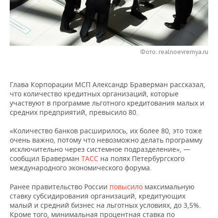
НЕФТЕХИМИЯ
РОЗНИЧНАЯ ТОРГОВЛЯ
НОВОСТИ ТЕХНОЛОГИЙ
МЕРОПРИЯТИЯ
НЕФТЬ
ТРАНСПОРТ
IT
НОВОСТИ МЕРОПРИЯТИЙ
СПОРТ
ОПК
Фото: realnoevremya.ru
УСЛУГИ
МЕДИА
ВЫЕЗДНАЯ РЕДАКЦИЯ
НОВОСТИ СПОРТА
ОБЩЕСТВО
ЭНЕРГЕТИКА
Глава Корпорации МСП Александр Браверман рассказал,
ТЕЛЕКОММУНИКАЦИИ
БИЗНЕС-БРАНЧИ
ФУТБОЛ
НОВОСТИ ОБЩЕСТВА
ФОТОГАЛЕРЕЯ
что количество кредитных организаций, которые
участвуют в программе льготного кредитования малых и
ONLINE-КОНФЕРЕНЦИИ
ХОККЕЙ
ВЛАСТЬ
СЮЖЕТЫ
средних предприятий, превысило 80.
ОТКРЫТАЯ ЛЕКЦИЯ
БАСКЕТБОЛ
ИНФРАСТРУКТУРА
СПРАВОЧНИК
«Количество банков расширилось, их более 80, это тоже
очень важно, потому что невозможно делать программу
исключительно через системное подразделение», —
ВОЛЕЙБОЛ
ИСТОРИЯ
СПИСОК ПЕРСОН
ПОЛНАЯ ВЕРСИЯ
сообщил Браверман
ТАСС
на полях Петербургского
международного экономического форума.
КИБЕРСПОРТ
КУЛЬТУРА
СПИСОК КОМПАНИЙ
Ранее правительство России
повысило
максимальную
ставку субсидирования организаций, кредитующих
ФИГУРНОЕ КАТАНИЕ
МЕДИЦИНА
малый и средний бизнес на льготных условиях, до 3,5%.
Кроме того, минимальная процентная ставка по