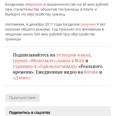
НЕФТЕХИМИЯ
Безделова
обвинили
в мошенничестве на 49 млн рублей
при строительстве объектов госграницы в Кяхте и
РОЗНИЧНАЯ ТОРГОВЛЯ
НОВОСТИ ТЕХНОЛОГИЙ
МЕРОПРИЯТИЯ
НЕФТЬ
Выборге по обустройству границ.
ТРАНСПОРТ
IT
НОВОСТИ МЕРОПРИЯТИЙ
СПОРТ
Напомним, в декабре 2017 года Безделов
получил
9 лет
ОПК
колонии общего режима. Суд признал его виновным в
УСЛУГИ
МЕДИА
ВЫЕЗДНАЯ РЕДАКЦИЯ
НОВОСТИ СПОРТА
ОБЩЕСТВО
хищении около 500 млн рублей при обустройстве
ЭНЕРГЕТИКА
границы.
ТЕЛЕКОММУНИКАЦИИ
БИЗНЕС-БРАНЧИ
ФУТБОЛ
НОВОСТИ ОБЩЕСТВА
ФОТОГАЛЕРЕЯ
Подписывайтесь на
телеграм-канал
,
ONLINE-КОНФЕРЕНЦИИ
ХОККЕЙ
ВЛАСТЬ
СЮЖЕТЫ
группу «ВКонтакте»
,
канал в MAX
и
страницу в «Одноклассниках»
«Реального
ОТКРЫТАЯ ЛЕКЦИЯ
БАСКЕТБОЛ
ИНФРАСТРУКТУРА
СПРАВОЧНИК
времени». Ежедневные видео на
Rutube
и
«Дзене»
.
ВОЛЕЙБОЛ
ИСТОРИЯ
СПИСОК ПЕРСОН
ПОЛНАЯ ВЕРСИЯ
КИБЕРСПОРТ
КУЛЬТУРА
СПИСОК КОМПАНИЙ
Происшествия
ФИГУРНОЕ КАТАНИЕ
МЕДИЦИНА
Поделитесь в соцсетях