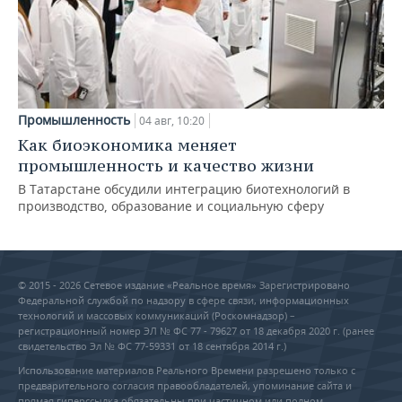
Промышленность
04 авг, 10:20
Как биоэкономика меняет
промышленность и качество жизни
В Татарстане обсудили интеграцию биотехнологий в
производство, образование и социальную сферу
© 2015 - 2026 Сетевое издание «Реальное время» Зарегистрировано
Федеральной службой по надзору в сфере связи, информационных
технологий и массовых коммуникаций (Роскомнадзор) –
регистрационный номер ЭЛ № ФС 77 - 79627 от 18 декабря 2020 г. (ранее
свидетельство Эл № ФС 77-59331 от 18 сентября 2014 г.)
Использование материалов Реального Времени разрешено только с
предварительного согласия правообладателей, упоминание сайта и
прямая гиперссылка обязательны при частичном или полном