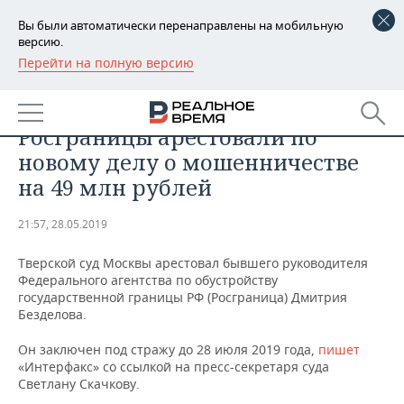
Вы были автоматически перенаправлены на мобильную
версию.
Перейти на полную версию
РЕГИОНЫ
ПРОИСШЕСТВИЯ
Осужденного экс-главу
БАШКОРТОСТАН
НОВОСТИ
Росграницы арестовали по
ТАТАРСТАН
АНАЛИТИКА
новому делу о мошенничестве
на 49 млн рублей
УДМУРТИЯ
НОВОСТИ АНАЛИТИКИ
ЭКОНОМИКА
21:57, 28.05.2019
ДЕКЛАРАЦИИ О ДОХОДАХ
НОВОСТИ ЭКОНОМИКИ
ПРОМЫШЛЕННОСТЬ
Тверской суд Москвы арестовал бывшего руководителя
КОРОЛИ ГОСЗАКАЗА ПФО
ФИНАНСЫ
НОВОСТИ
НЕДВИЖИМОСТЬ
Федерального агентства по обустройству
ПРОМЫШЛЕННОСТИ
государственной границы РФ (Росграница) Дмитрия
ВУЗЫ ТАТАРСТАНА
БАНКИ
НОВОСТИ НЕДВИЖИМОСТИ
АВТО
Безделова.
АГРОПРОМ
Он заключен под стражу до 28 июля 2019 года,
пишет
КОМУ ПРИНАДЛЕЖАТ
БЮДЖЕТ
НОВОСТИ АВТО
БИЗНЕС
«Интерфакс» со ссылкой на пресс-секретаря суда
ТОРГОВЫЕ ЦЕНТРЫ
МАШИНОСТРОЕНИЕ
ТАТАРСТАНА
Светлану Скачкову.
ИНВЕСТИЦИИ
НОВОСТИ БИЗНЕСА
ТЕХНОЛОГИИ