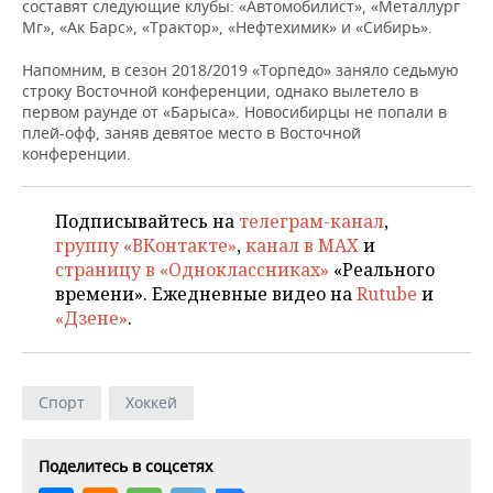
составят следующие клубы: «Автомобилист», «Металлург
НЕФТЕХИМИЯ
Мг», «Ак Барс», «Трактор», «Нефтехимик» и «Сибирь».
РОЗНИЧНАЯ ТОРГОВЛЯ
НОВОСТИ ТЕХНОЛОГИЙ
МЕРОПРИЯТИЯ
НЕФТЬ
Напомним, в сезон 2018/2019 «Торпедо» заняло седьмую
строку Восточной конференции, однако вылетело в
ТРАНСПОРТ
IT
НОВОСТИ МЕРОПРИЯТИЙ
СПОРТ
ОПК
первом раунде от «Барыса». Новосибирцы не попали в
плей-офф, заняв девятое место в Восточной
УСЛУГИ
МЕДИА
ВЫЕЗДНАЯ РЕДАКЦИЯ
НОВОСТИ СПОРТА
ОБЩЕСТВО
конференции.
ЭНЕРГЕТИКА
ТЕЛЕКОММУНИКАЦИИ
БИЗНЕС-БРАНЧИ
ФУТБОЛ
НОВОСТИ ОБЩЕСТВА
ФОТОГАЛЕРЕЯ
Подписывайтесь на
телеграм-канал
,
ONLINE-КОНФЕРЕНЦИИ
ХОККЕЙ
ВЛАСТЬ
СЮЖЕТЫ
группу «ВКонтакте»
,
канал в MAX
и
страницу в «Одноклассниках»
«Реального
времени». Ежедневные видео на
Rutube
и
ОТКРЫТАЯ ЛЕКЦИЯ
БАСКЕТБОЛ
ИНФРАСТРУКТУРА
СПРАВОЧНИК
«Дзене»
.
ВОЛЕЙБОЛ
ИСТОРИЯ
СПИСОК ПЕРСОН
ПОЛНАЯ ВЕРСИЯ
КИБЕРСПОРТ
КУЛЬТУРА
СПИСОК КОМПАНИЙ
Спорт
Хоккей
ФИГУРНОЕ КАТАНИЕ
МЕДИЦИНА
Поделитесь в соцсетях