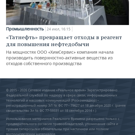
Промышленность
24 июл, 16:15
«Татнефть» превращает отходы в реагент
для повышения нефтедобычи
На мощностях ООО «ХимСервис» компания начала
производить поверхностно-активные вещества из
отходов собственного производства
© 2015 - 2026 Сетевое издание «Реальное время» Зарегистрировано
Федеральной службой по надзору в сфере связи, информационных
технологий и массовых коммуникаций (Роскомнадзор) –
регистрационный номер ЭЛ № ФС 77 - 79627 от 18 декабря 2020 г. (ранее
свидетельство Эл № ФС 77-59331 от 18 сентября 2014 г.)
Использование материалов Реального Времени разрешено только с
предварительного согласия правообладателей, упоминание сайта и
прямая гиперссылка обязательны при частичном или полном
воспроизведении материалов.