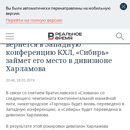
Вы были автоматически перенаправлены на мобильную
версию.
Перейти на полную версию
РЕГИОНЫ
СПОРТ
Нижегородское «Торпедо»
БАШКОРТОСТАН
НОВОСТИ
вернется в Западную
ТАТАРСТАН
АНАЛИТИКА
конференцию КХЛ, «Сибирь»
займет его место в дивизионе
УДМУРТИЯ
НОВОСТИ АНАЛИТИКИ
ЭКОНОМИКА
Харламова
ДЕКЛАРАЦИИ О ДОХОДАХ
НОВОСТИ ЭКОНОМИКИ
ПРОМЫШЛЕННОСТЬ
20:48, 28.05.2019
КОРОЛИ ГОСЗАКАЗА ПФО
ФИНАНСЫ
НОВОСТИ
НЕДВИЖИМОСТЬ
ПРОМЫШЛЕННОСТИ
В связи со снятием братиславского «Слована» со
следующего чемпионата Континентальной хоккейной
ВУЗЫ ТАТАРСТАНА
БАНКИ
НОВОСТИ НЕДВИЖИМОСТИ
АВТО
лиги, нижегородское «Торпедо» будет вновь переведено в
АГРОПРОМ
Западную конференцию, а «Сибирь» будет переведена в
КОМУ ПРИНАДЛЕЖАТ
БЮДЖЕТ
НОВОСТИ АВТО
БИЗНЕС
дивизион Харламова.
ТОРГОВЫЕ ЦЕНТРЫ
МАШИНОСТРОЕНИЕ
ТАТАРСТАНА
В результате этой рокировки дивизион Харламова
ИНВЕСТИЦИИ
НОВОСТИ БИЗНЕСА
ТЕХНОЛОГИИ